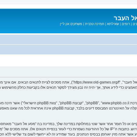
ל העבר
ים
|
רומים
|
שאילתא
|
תמיכה טכנית
|
משחקים און ליין
בעת הגישה אל “מסע אל העבר” (להלן “אנחנו”, “אותנו”, “שלנו”, “מסע אל העבר”, “games.org/f
ב מאמצינו כדי לידע אותך, אך יהיה זה נבון מצידך לסקור תנאים אלו בקביעות כחלק מהשימ
. מערכת phpBB מקלה על האינטרנט המבוסס דיונים בלבד, ק
חוקיים או כל חומר אחר אשר שנוי במחלוקת במדינה שלך, במדינה בה “מסע אל העבר” מאוח
מיידית ולצמיתות, עם הודעה לספק שירות האינטרנט אם זה יראה לנו דרוש. כתובות ה־IP של כל ההודעות נשמרות כדי לע