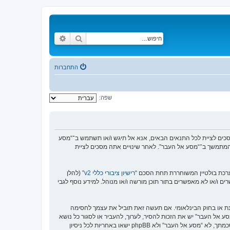
חיפוש
חיפוש מתקדם
התחברות
שפה:
https://www.old-”), אתה מסכים לציית לתנאים הבאים. אם אינך מסכים לציית לכל התנאים הבאים, אנא אל תיגש ו/או תשתמש ב־“מסע
וש המתמשך ב־“מסע אל העבר”. לאחר שינויים אתה מסכים לציית
רישיון ציבורי כללי v2
” (להלן
בוצת phpBB אינה אחראית לכל מה שאנו מאפשרים ו/או לא מאפשרים בתור תוכן מורשה ו/או מנוהל. למידע נוסף לגבי
סנת או בחוק הבינלאומי. אם תעשה זאת תוביל את עצמך לחסימה
זור בכפיית תנאים אלו. אתה מסכים של “מסע אל העבר” יש את הזכות להסיר, לערוך, להעביר או לסגור כל נושא
בכל זמן נתון הנראה לנו מתאים. בתור משתמש אתה מסכים שכל המידע אשר אתה מזין יאוחסן בבסיס הנתונים. בעוד שמידע זה לא ייחשף לשום צד שלישי ללא הסכמתך, לא “מסע אל העבר” ולא phpBB ישאו באחריות לכל ניסיון