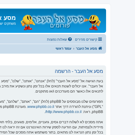
מסע א
משחקים ישנ
קישורים מהירים
שאלות נפוצות
מסע אל העבר
עמוד ראשי
מסע אל העבר - הרשמה
אל העבר”. אנו יכולים לשנות תנאים אלו בכל זמן נתון ונשקיע את מיר
לתנאים אלו כאשר הם מעודכנים ו/או מתוקנים.
הפורומים שלנו מבוססים על phpBB (להלן “הם”, “אותם”, “שלהם”, “מערכת phpBB”, “www.phpbb.co.il”, “קבוצת phpBB”, “צוות phpBB הישראלי”) אשר הינה מערכת בולטיין המשוחררת תחת הסכם “
“GPL”) וניתנת להורדה דרך אתר
www.phpbb.co.il
phpBB, ראה:
http://www.phpbb.co.il/
.
אתה מסכים לא לשלוח דברים גסים, גזעניים, אלימים, פוגעים, בלתי 