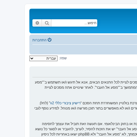
חיפוש
חיפוש מתקדם
התחברות
שפה:
https://www.old-”), אתה מסכים לציית לתנאים הבאים. אם אינך מסכים לציית לכל התנאים הבאים, אנא אל תיגש ו/או תשתמש ב־“מסע
וש המתמשך ב־“מסע אל העבר”. לאחר שינויים אתה מסכים לציית
רישיון ציבורי כללי v2
” (להלן
בוצת phpBB אינה אחראית לכל מה שאנו מאפשרים ו/או לא מאפשרים בתור תוכן מורשה ו/או מנוהל. למידע נוסף לגבי
סנת או בחוק הבינלאומי. אם תעשה זאת תוביל את עצמך לחסימה
זור בכפיית תנאים אלו. אתה מסכים של “מסע אל העבר” יש את הזכות להסיר, לערוך, להעביר או לסגור כל נושא
בכל זמן נתון הנראה לנו מתאים. בתור משתמש אתה מסכים שכל המידע אשר אתה מזין יאוחסן בבסיס הנתונים. בעוד שמידע זה לא ייחשף לשום צד שלישי ללא הסכמתך, לא “מסע אל העבר” ולא phpBB ישאו באחריות לכל ניסיון