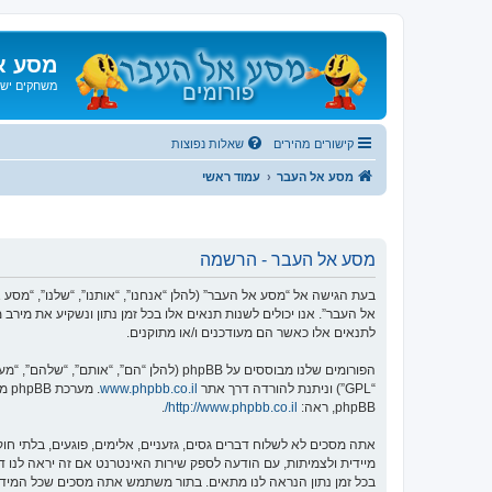
מסע א
משחקים ישנ
קישורים מהירים
שאלות נפוצות
מסע אל העבר
עמוד ראשי
מסע אל העבר - הרשמה
אל העבר”. אנו יכולים לשנות תנאים אלו בכל זמן נתון ונשקיע את מיר
לתנאים אלו כאשר הם מעודכנים ו/או מתוקנים.
הפורומים שלנו מבוססים על phpBB (להלן “הם”, “אותם”, “שלהם”, “מערכת phpBB”, “www.phpbb.co.il”, “קבוצת phpBB”, “צוות phpBB הישראלי”) אשר הינה מערכת בולטיין המשוחררת תחת הסכם “
“GPL”) וניתנת להורדה דרך אתר
www.phpbb.co.il
phpBB, ראה:
http://www.phpbb.co.il/
.
אתה מסכים לא לשלוח דברים גסים, גזעניים, אלימים, פוגעים, בלתי 