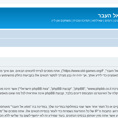
ל העבר
ים
|
רומים
|
שאילתא
|
תמיכה טכנית
|
משחקים און ליין
בעת הגישה אל “מסע אל העבר” (להלן “אנחנו”, “אותנו”, “שלנו”, “מסע אל העבר”, “games.org/f
ב מאמצינו כדי לידע אותך, אך יהיה זה נבון מצידך לסקור תנאים אלו בקביעות כחלק מהשימ
. מערכת phpBB מקלה על האינטרנט המבוסס דיונים בלבד, ק
חוקיים או כל חומר אחר אשר שנוי במחלוקת במדינה שלך, במדינה בה “מסע אל העבר” מאוח
מיידית ולצמיתות, עם הודעה לספק שירות האינטרנט אם זה יראה לנו דרוש. כתובות ה־IP של כל ההודעות נשמרות כדי לע