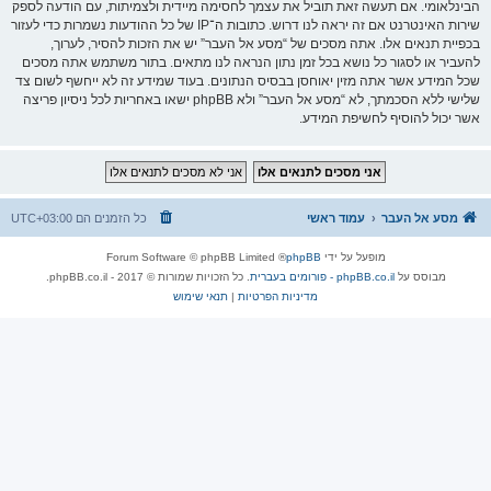
הבינלאומי. אם תעשה זאת תוביל את עצמך לחסימה מיידית ולצמיתות, עם הודעה לספק
שירות האינטרנט אם זה יראה לנו דרוש. כתובות ה־IP של כל ההודעות נשמרות כדי לעזור
בכפיית תנאים אלו. אתה מסכים של “מסע אל העבר” יש את הזכות להסיר, לערוך,
להעביר או לסגור כל נושא בכל זמן נתון הנראה לנו מתאים. בתור משתמש אתה מסכים
שכל המידע אשר אתה מזין יאוחסן בבסיס הנתונים. בעוד שמידע זה לא ייחשף לשום צד
שלישי ללא הסכמתך, לא “מסע אל העבר” ולא phpBB ישאו באחריות לכל ניסיון פריצה
אשר יכול להוסיף לחשיפת המידע.
מסע אל העבר
עמוד ראשי
כל הזמנים הם
UTC+03:00
מופעל על ידי
phpBB
® Forum Software © phpBB Limited
מבוסס על
phpBB.co.il - פורומים בעברית
. כל הזכויות שמורות © 2017 - phpBB.co.il.
מדיניות הפרטיות
|
תנאי שימוש