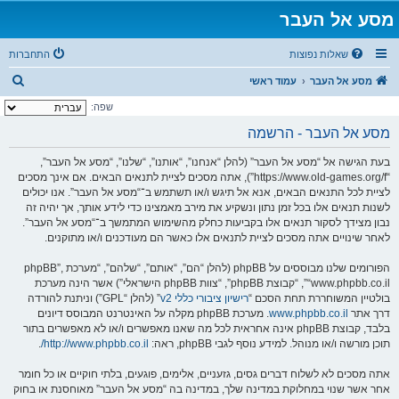
מסע אל העבר
שאלות נפוצות
התחברות
ח
מסע אל העבר
עמוד ראשי
י
שפה:
פ
מסע אל העבר - הרשמה
ו
בעת הגישה אל “מסע אל העבר” (להלן “אנחנו”, “אותנו”, “שלנו”, “מסע אל העבר”,
ש
“https://www.old-games.org/f”), אתה מסכים לציית לתנאים הבאים. אם אינך מסכים
לציית לכל התנאים הבאים, אנא אל תיגש ו/או תשתמש ב־“מסע אל העבר”. אנו יכולים
לשנות תנאים אלו בכל זמן נתון ונשקיע את מירב מאמצינו כדי לידע אותך, אך יהיה זה
נבון מצידך לסקור תנאים אלו בקביעות כחלק מהשימוש המתמשך ב־“מסע אל העבר”.
לאחר שינויים אתה מסכים לציית לתנאים אלו כאשר הם מעודכנים ו/או מתוקנים.
הפורומים שלנו מבוססים על phpBB (להלן “הם”, “אותם”, “שלהם”, “מערכת phpBB”,
“www.phpbb.co.il”, “קבוצת phpBB”, “צוות phpBB הישראלי”) אשר הינה מערכת
בולטיין המשוחררת תחת הסכם “
רישיון ציבורי כללי v2
” (להלן “GPL”) וניתנת להורדה
דרך אתר
www.phpbb.co.il
. מערכת phpBB מקלה על האינטרנט המבוסס דיונים
בלבד, קבוצת phpBB אינה אחראית לכל מה שאנו מאפשרים ו/או לא מאפשרים בתור
תוכן מורשה ו/או מנוהל. למידע נוסף לגבי phpBB, ראה:
http://www.phpbb.co.il/
.
אתה מסכים לא לשלוח דברים גסים, גזעניים, אלימים, פוגעים, בלתי חוקיים או כל חומר
אחר אשר שנוי במחלוקת במדינה שלך, במדינה בה “מסע אל העבר” מאוחסנת או בחוק