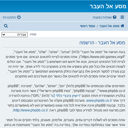
מסע אל העבר
שאלות נפוצות
התחברות
ח
מסע אל העבר
עמוד ראשי
י
שפה:
פ
מסע אל העבר - הרשמה
ו
בעת הגישה אל “מסע אל העבר” (להלן “אנחנו”, “אותנו”, “שלנו”, “מסע אל העבר”,
ש
“https://www.old-games.org/f”), אתה מסכים לציית לתנאים הבאים. אם אינך מסכים
לציית לכל התנאים הבאים, אנא אל תיגש ו/או תשתמש ב־“מסע אל העבר”. אנו יכולים
לשנות תנאים אלו בכל זמן נתון ונשקיע את מירב מאמצינו כדי לידע אותך, אך יהיה זה
נבון מצידך לסקור תנאים אלו בקביעות כחלק מהשימוש המתמשך ב־“מסע אל העבר”.
לאחר שינויים אתה מסכים לציית לתנאים אלו כאשר הם מעודכנים ו/או מתוקנים.
הפורומים שלנו מבוססים על phpBB (להלן “הם”, “אותם”, “שלהם”, “מערכת phpBB”,
“www.phpbb.co.il”, “קבוצת phpBB”, “צוות phpBB הישראלי”) אשר הינה מערכת
בולטיין המשוחררת תחת הסכם “
רישיון ציבורי כללי v2
” (להלן “GPL”) וניתנת להורדה
דרך אתר
www.phpbb.co.il
. מערכת phpBB מקלה על האינטרנט המבוסס דיונים
בלבד, קבוצת phpBB אינה אחראית לכל מה שאנו מאפשרים ו/או לא מאפשרים בתור
תוכן מורשה ו/או מנוהל. למידע נוסף לגבי phpBB, ראה:
http://www.phpbb.co.il/
.
אתה מסכים לא לשלוח דברים גסים, גזעניים, אלימים, פוגעים, בלתי חוקיים או כל חומר
אחר אשר שנוי במחלוקת במדינה שלך, במדינה בה “מסע אל העבר” מאוחסנת או בחוק