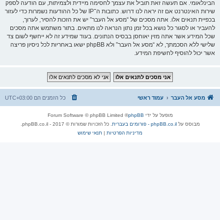
הבינלאומי. אם תעשה זאת תוביל את עצמך לחסימה מיידית ולצמיתות, עם הודעה לספק
שירות האינטרנט אם זה יראה לנו דרוש. כתובות ה־IP של כל ההודעות נשמרות כדי לעזור
בכפיית תנאים אלו. אתה מסכים של “מסע אל העבר” יש את הזכות להסיר, לערוך,
להעביר או לסגור כל נושא בכל זמן נתון הנראה לנו מתאים. בתור משתמש אתה מסכים
שכל המידע אשר אתה מזין יאוחסן בבסיס הנתונים. בעוד שמידע זה לא ייחשף לשום צד
שלישי ללא הסכמתך, לא “מסע אל העבר” ולא phpBB ישאו באחריות לכל ניסיון פריצה
אשר יכול להוסיף לחשיפת המידע.
מסע אל העבר
עמוד ראשי
כל הזמנים הם
UTC+03:00
מופעל על ידי
phpBB
® Forum Software © phpBB Limited
מבוסס על
phpBB.co.il - פורומים בעברית
. כל הזכויות שמורות © 2017 - phpBB.co.il.
מדיניות הפרטיות
|
תנאי שימוש