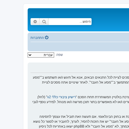
חיפוש
חיפוש מתקדם
התחברות
שפה:
https://www.old-”), אתה מסכים לציית לתנאים הבאים. אם אינך מסכים לציית לכל התנאים הבאים, אנא אל תיגש ו/או תשתמש ב־“מסע
וש המתמשך ב־“מסע אל העבר”. לאחר שינויים אתה מסכים לציית
רישיון ציבורי כללי v2
” (להלן
בוצת phpBB אינה אחראית לכל מה שאנו מאפשרים ו/או לא מאפשרים בתור תוכן מורשה ו/או מנוהל. למידע נוסף לגבי
סנת או בחוק הבינלאומי. אם תעשה זאת תוביל את עצמך לחסימה
זור בכפיית תנאים אלו. אתה מסכים של “מסע אל העבר” יש את הזכות להסיר, לערוך, להעביר או לסגור כל נושא
בכל זמן נתון הנראה לנו מתאים. בתור משתמש אתה מסכים שכל המידע אשר אתה מזין יאוחסן בבסיס הנתונים. בעוד שמידע זה לא ייחשף לשום צד שלישי ללא הסכמתך, לא “מסע אל העבר” ולא phpBB ישאו באחריות לכל ניסיון