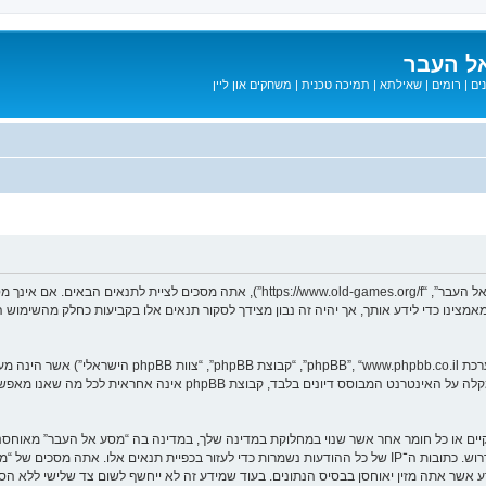
ל העבר
ים
|
רומים
|
שאילתא
|
תמיכה טכנית
|
משחקים און ליין
בעת הגישה אל “מסע אל העבר” (להלן “אנחנו”, “אותנו”, “שלנו”, “מסע אל העבר”, “games.org/f
ב מאמצינו כדי לידע אותך, אך יהיה זה נבון מצידך לסקור תנאים אלו בקביעות כחלק מהשימ
. מערכת phpBB מקלה על האינטרנט המבוסס דיונים בלבד, ק
חוקיים או כל חומר אחר אשר שנוי במחלוקת במדינה שלך, במדינה בה “מסע אל העבר” מאוח
מיידית ולצמיתות, עם הודעה לספק שירות האינטרנט אם זה יראה לנו דרוש. כתובות ה־IP של כל ההודעות נשמרות כדי לע