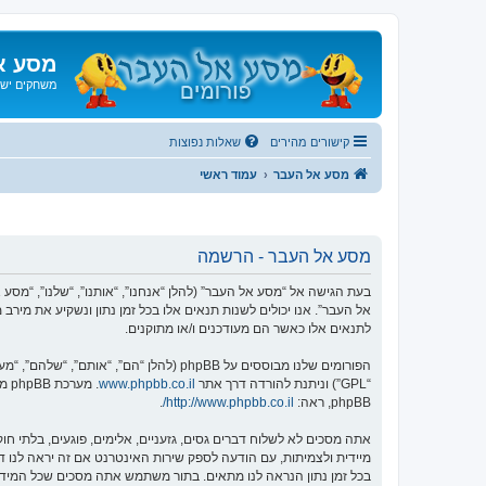
מסע א
משחקים ישנ
קישורים מהירים
שאלות נפוצות
מסע אל העבר
עמוד ראשי
מסע אל העבר - הרשמה
אל העבר”. אנו יכולים לשנות תנאים אלו בכל זמן נתון ונשקיע את מיר
לתנאים אלו כאשר הם מעודכנים ו/או מתוקנים.
הפורומים שלנו מבוססים על phpBB (להלן “הם”, “אותם”, “שלהם”, “מערכת phpBB”, “www.phpbb.co.il”, “קבוצת phpBB”, “צוות phpBB הישראלי”) אשר הינה מערכת בולטיין המשוחררת תחת הסכם “
“GPL”) וניתנת להורדה דרך אתר
www.phpbb.co.il
phpBB, ראה:
http://www.phpbb.co.il/
.
אתה מסכים לא לשלוח דברים גסים, גזעניים, אלימים, פוגעים, בלתי 