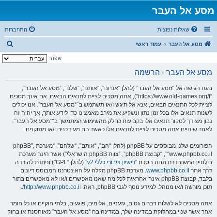
מסע אל העבר
שאלות נפוצות
התחברות
ח
מסע אל העבר
עמוד ראשי
י
שפה:
פ
מסע אל העבר - הרשמה
ו
בעת הגישה אל “מסע אל העבר” (להלן “אנחנו”, “אותנו”, “שלנו”, “מסע אל העבר”,
ש
“https://www.old-games.org/f”), אתה מסכים לציית לתנאים הבאים. אם אינך מסכים
לציית לכל התנאים הבאים, אנא אל תיגש ו/או תשתמש ב־“מסע אל העבר”. אנו יכולים
לשנות תנאים אלו בכל זמן נתון ונשקיע את מירב מאמצינו כדי לידע אותך, אך יהיה זה
נבון מצידך לסקור תנאים אלו בקביעות כחלק מהשימוש המתמשך ב־“מסע אל העבר”.
לאחר שינויים אתה מסכים לציית לתנאים אלו כאשר הם מעודכנים ו/או מתוקנים.
הפורומים שלנו מבוססים על phpBB (להלן “הם”, “אותם”, “שלהם”, “מערכת phpBB”,
“www.phpbb.co.il”, “קבוצת phpBB”, “צוות phpBB הישראלי”) אשר הינה מערכת
בולטיין המשוחררת תחת הסכם “
רישיון ציבורי כללי v2
” (להלן “GPL”) וניתנת להורדה
דרך אתר
www.phpbb.co.il
. מערכת phpBB מקלה על האינטרנט המבוסס דיונים
בלבד, קבוצת phpBB אינה אחראית לכל מה שאנו מאפשרים ו/או לא מאפשרים בתור
תוכן מורשה ו/או מנוהל. למידע נוסף לגבי phpBB, ראה:
http://www.phpbb.co.il/
.
אתה מסכים לא לשלוח דברים גסים, גזעניים, אלימים, פוגעים, בלתי חוקיים או כל חומר
אחר אשר שנוי במחלוקת במדינה שלך, במדינה בה “מסע אל העבר” מאוחסנת או בחוק