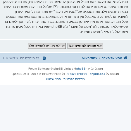
הבינלאומי. אם תעשה זאת תוביל את עצמך לחסימה מיידית ולצמיתות, עם הודעה לספק
שירות האינטרנט אם זה יראה לנו דרוש. כתובות ה־IP של כל ההודעות נשמרות כדי לעזור
בכפיית תנאים אלו. אתה מסכים של “מסע אל העבר” יש את הזכות להסיר, לערוך,
להעביר או לסגור כל נושא בכל זמן נתון הנראה לנו מתאים. בתור משתמש אתה מסכים
שכל המידע אשר אתה מזין יאוחסן בבסיס הנתונים. בעוד שמידע זה לא ייחשף לשום צד
שלישי ללא הסכמתך, לא “מסע אל העבר” ולא phpBB ישאו באחריות לכל ניסיון פריצה
אשר יכול להוסיף לחשיפת המידע.
מסע אל העבר
עמוד ראשי
כל הזמנים הם
UTC+03:00
מופעל על ידי
phpBB
® Forum Software © phpBB Limited
מבוסס על
phpBB.co.il - פורומים בעברית
. כל הזכויות שמורות © 2017 - phpBB.co.il.
מדיניות הפרטיות
|
תנאי שימוש