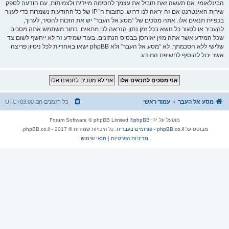
הבינלאומי. אם תעשה זאת תוביל את עצמך לחסימה מיידית ולצמיתות, עם הודעה לספק
שירות האינטרנט אם זה יראה לנו דרוש. כתובות ה־IP של כל ההודעות נשמרות כדי לעזור
בכפיית תנאים אלו. אתה מסכים של “מסע אל העבר” יש את הזכות להסיר, לערוך,
להעביר או לסגור כל נושא בכל זמן נתון הנראה לנו מתאים. בתור משתמש אתה מסכים
שכל המידע אשר אתה מזין יאוחסן בבסיס הנתונים. בעוד שמידע זה לא ייחשף לשום צד
שלישי ללא הסכמתך, לא “מסע אל העבר” ולא phpBB ישאו באחריות לכל ניסיון פריצה
אשר יכול להוסיף לחשיפת המידע.
מסע אל העבר
עמוד ראשי
כל הזמנים הם
UTC+03:00
מופעל על ידי
phpBB
® Forum Software © phpBB Limited
מבוסס על
phpBB.co.il - פורומים בעברית
. כל הזכויות שמורות © 2017 - phpBB.co.il.
מדיניות הפרטיות
|
תנאי שימוש