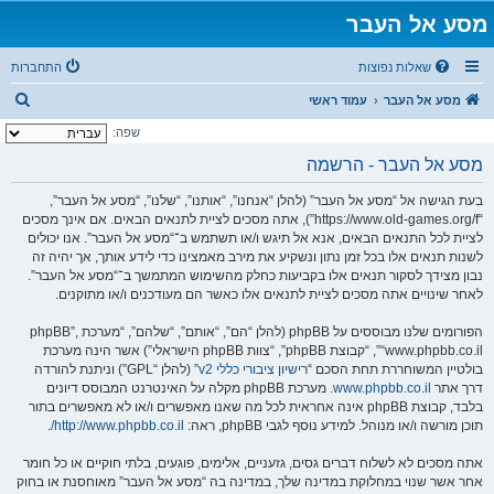
מסע אל העבר
שאלות נפוצות
התחברות
ח
מסע אל העבר
עמוד ראשי
י
שפה:
פ
מסע אל העבר - הרשמה
ו
בעת הגישה אל “מסע אל העבר” (להלן “אנחנו”, “אותנו”, “שלנו”, “מסע אל העבר”,
ש
“https://www.old-games.org/f”), אתה מסכים לציית לתנאים הבאים. אם אינך מסכים
לציית לכל התנאים הבאים, אנא אל תיגש ו/או תשתמש ב־“מסע אל העבר”. אנו יכולים
לשנות תנאים אלו בכל זמן נתון ונשקיע את מירב מאמצינו כדי לידע אותך, אך יהיה זה
נבון מצידך לסקור תנאים אלו בקביעות כחלק מהשימוש המתמשך ב־“מסע אל העבר”.
לאחר שינויים אתה מסכים לציית לתנאים אלו כאשר הם מעודכנים ו/או מתוקנים.
הפורומים שלנו מבוססים על phpBB (להלן “הם”, “אותם”, “שלהם”, “מערכת phpBB”,
“www.phpbb.co.il”, “קבוצת phpBB”, “צוות phpBB הישראלי”) אשר הינה מערכת
בולטיין המשוחררת תחת הסכם “
רישיון ציבורי כללי v2
” (להלן “GPL”) וניתנת להורדה
דרך אתר
www.phpbb.co.il
. מערכת phpBB מקלה על האינטרנט המבוסס דיונים
בלבד, קבוצת phpBB אינה אחראית לכל מה שאנו מאפשרים ו/או לא מאפשרים בתור
תוכן מורשה ו/או מנוהל. למידע נוסף לגבי phpBB, ראה:
http://www.phpbb.co.il/
.
אתה מסכים לא לשלוח דברים גסים, גזעניים, אלימים, פוגעים, בלתי חוקיים או כל חומר
אחר אשר שנוי במחלוקת במדינה שלך, במדינה בה “מסע אל העבר” מאוחסנת או בחוק