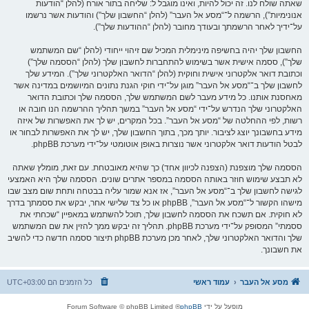
שאתה שולח לנו. זה יכול להיות, ואינו מוגבל ל: שליחה בתור אורח (להלן “הודעות
אנונימיות”), הרשמה ל־“מסע אל העבר” (להלן “החשבון שלך”) והודעות אשר נרשמו
על־ידיך לאחר הרשמתך ובעודך מחובר (להלן “ההודעות שלך”).
החשבון שלך יהיה בחשיפה מינימלית המכיל שם זיהוי ייחודי (להלן “שם המשתמש
שלך”), ססמה אישית אשר בשימוש להתחברות לחשבון שלך (להלן “הססמה שלך”)
וכתובת דואר אלקטרוני אישית וחוקית (להלן “הדואר האלקטרוני שלך”). המידע שלך
לחשבון שלך ב־“מסע אל העבר” מוגן על־ידי חוקי הגנת נתונים המיושמים במדינה אשר
מאחסנת אותנו. כל מידע מעבר לשם המשתמש שלך, הססמה שלך וכתובת הדואר
האלקטרוני שלך הנדרש על־ידי “מסע אל העבר” במשך תהליך ההרשמה הנו חובה או
רשות, לפי ההחלטה של “מסע אל העבר”. בכל המקרים, יש לך את האפשרות של איזה
מידע בחשבונך יוצג לציבור. יותך מכך, בתוך החשבון שלך, יש לך את האפשרות לבחור או
לבטל הודעות דואר אלקטרוני אשר נוצרות באופן אוטומטי על־ידי מערכת phpBB.
הססמה שלך מוצפנת (הצפנה לכיוון אחד) כך שהיא מאובטחת. עם זאת, מומלץ שאתה
לא תבצע שימוש חוזר באותה הססמה במספר אתרים שונים. הססמה שלך היא האמצעי
לגישה לחשבון שלך ב־“מסע אל העבר”, אז אנא שמור עליה בבטחה ותחת שום מצב שבו
מישהו הקשור ל־“מסע אל העבר”, phpBB או כל צד שלישי אחר, יבקש את ססמתך בדרך
לא חוקית. אם תשכח את הססמה לחשבון שלך, תוכל להשתמש במאפיין “שכחתי את
ססמתי” המסופק על־ידי מערכת phpBB. תהליך זה יבקש ממך להזין את שם המשתמש
שלך והדואר האלקטרוני שלך, לאחר מכן מערכת phpBB תיצור ססמה חדשה כדי להשיב
את חשבונך.
מסע אל העבר
עמוד ראשי
כל הזמנים הם
UTC+03:00
מופעל על ידי
phpBB
® Forum Software © phpBB Limited