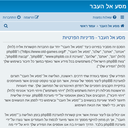
מסע אל העבר
שאלות נפוצות
הרשמה
התחברות
ח
מסע אל העבר
עמוד ראשי
י
מסע אל העבר - מדיניות הפרטיות
פ
ו
הסכם זה מסביר בפירוט כיצד “מסע אל העבר” יחד עם החברות הקשורות אליה (להלן
“אנחנו”, “אותנו”, “שלנו”, “מסע אל העבר”, “https://www.old-games.org/f”) ו־phpBB
ש
(להלן “הם”, “אותם”, “שלהם”, “מערכת phpBB”, “www.phpbb.co.il”, “קבוצת phpBB”,
“צוות phpBB הישראלי”) משתמשים בכל מידע אשר נאסף במשך כל חיבור בשימוש שלך
(להלן “המידע שלך”).
המידע שלך נאסף בעזרת שתי דרכים. ראשונה, הגלישה אל “מסע אל העבר” תגרום
למערכת phpBB ליצור מספר של עוגיות, אשר הם קבצי טקסט קטנים אשר מאוחסנים
בתיקיית הקבצים הזמניים של דפדפן האינטרנט של המחשב שלך. שתי העוגיות
הראשונות מכילות רק זיהות משתמש (להלן “זיהוי משתמש”) וזיהוי חיבור אנונימי (להלן
“זיהוי חיבור”), הנקבעים אצל באופן אוטומטי על־ידי מערכת phpBB. עוגייה שלישית
תיווצר לאחר שעיינת בנושאים ב־“מסע אל העבר” ובשימוש כדי לסמן את הנושאים אשר
נקראו, כדי לשפר את הנאת השימוש.
אנו יכולים גם ליצור עוגיות אשר אינן קשורות למערכת phpBB בזמן הגלישה ב־“מסע אל
העבר”, אך הן מחוץ להיקף מסמך זה אשר מיועד לכסות על העמודים אשר נוצרו על־ידי
מערכת phpBB בלבד. הדרך השנייה בה אנו אוספים את המידע שלך היא על־ידי מה