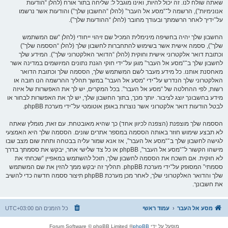
שאתה שולח לנו. זה יכול להיות, ואינו מוגבל ל: שליחה בתור אורח (להלן “הודעות
אנונימיות”), הרשמה ל־“מסע אל העבר” (להלן “החשבון שלך”) והודעות אשר נרשמו
על־ידיך לאחר הרשמתך ובעודך מחובר (להלן “ההודעות שלך”).
החשבון שלך יהיה בחשיפה מינימלית המכיל שם זיהוי ייחודי (להלן “שם המשתמש
שלך”), ססמה אישית אשר בשימוש להתחברות לחשבון שלך (להלן “הססמה שלך”)
וכתובת דואר אלקטרוני אישית וחוקית (להלן “הדואר האלקטרוני שלך”). המידע שלך
לחשבון שלך ב־“מסע אל העבר” מוגן על־ידי חוקי הגנת נתונים המיושמים במדינה אשר
מאחסנת אותנו. כל מידע מעבר לשם המשתמש שלך, הססמה שלך וכתובת הדואר
האלקטרוני שלך הנדרש על־ידי “מסע אל העבר” במשך תהליך ההרשמה הנו חובה או
רשות, לפי ההחלטה של “מסע אל העבר”. בכל המקרים, יש לך את האפשרות של איזה
מידע בחשבונך יוצג לציבור. יותך מכך, בתוך החשבון שלך, יש לך את האפשרות לבחור או
לבטל הודעות דואר אלקטרוני אשר נוצרות באופן אוטומטי על־ידי מערכת phpBB.
הססמה שלך מוצפנת (הצפנה לכיוון אחד) כך שהיא מאובטחת. עם זאת, מומלץ שאתה
לא תבצע שימוש חוזר באותה הססמה במספר אתרים שונים. הססמה שלך היא האמצעי
לגישה לחשבון שלך ב־“מסע אל העבר”, אז אנא שמור עליה בבטחה ותחת שום מצב שבו
מישהו הקשור ל־“מסע אל העבר”, phpBB או כל צד שלישי אחר, יבקש את ססמתך בדרך
לא חוקית. אם תשכח את הססמה לחשבון שלך, תוכל להשתמש במאפיין “שכחתי את
ססמתי” המסופק על־ידי מערכת phpBB. תהליך זה יבקש ממך להזין את שם המשתמש
שלך והדואר האלקטרוני שלך, לאחר מכן מערכת phpBB תיצור ססמה חדשה כדי להשיב
את חשבונך.
מסע אל העבר
עמוד ראשי
כל הזמנים הם
UTC+03:00
מופעל על ידי
phpBB
® Forum Software © phpBB Limited