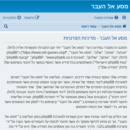
מסע אל העבר
שאלות נפוצות
הרשמה
התחברות
ח
מסע אל העבר
עמוד ראשי
י
מסע אל העבר - מדיניות הפרטיות
פ
ו
הסכם זה מסביר בפירוט כיצד “מסע אל העבר” יחד עם החברות הקשורות אליה (להלן
“אנחנו”, “אותנו”, “שלנו”, “מסע אל העבר”, “https://www.old-games.org/f”) ו־phpBB
ש
(להלן “הם”, “אותם”, “שלהם”, “מערכת phpBB”, “www.phpbb.co.il”, “קבוצת phpBB”,
“צוות phpBB הישראלי”) משתמשים בכל מידע אשר נאסף במשך כל חיבור בשימוש שלך
(להלן “המידע שלך”).
המידע שלך נאסף בעזרת שתי דרכים. ראשונה, הגלישה אל “מסע אל העבר” תגרום
למערכת phpBB ליצור מספר של עוגיות, אשר הם קבצי טקסט קטנים אשר מאוחסנים
בתיקיית הקבצים הזמניים של דפדפן האינטרנט של המחשב שלך. שתי העוגיות
הראשונות מכילות רק זיהות משתמש (להלן “זיהוי משתמש”) וזיהוי חיבור אנונימי (להלן
“זיהוי חיבור”), הנקבעים אצל באופן אוטומטי על־ידי מערכת phpBB. עוגייה שלישית
תיווצר לאחר שעיינת בנושאים ב־“מסע אל העבר” ובשימוש כדי לסמן את הנושאים אשר
נקראו, כדי לשפר את הנאת השימוש.
אנו יכולים גם ליצור עוגיות אשר אינן קשורות למערכת phpBB בזמן הגלישה ב־“מסע אל
העבר”, אך הן מחוץ להיקף מסמך זה אשר מיועד לכסות על העמודים אשר נוצרו על־ידי
מערכת phpBB בלבד. הדרך השנייה בה אנו אוספים את המידע שלך היא על־ידי מה