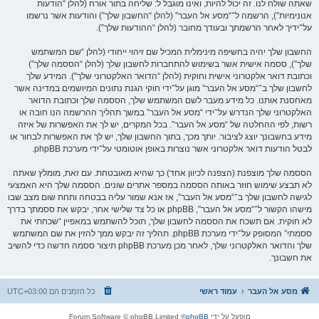
שאתה שולח לנו. זה יכול להיות, ואינו מוגבל ל: שליחה בתור אורח (להלן “הודעות
אנונימיות”), הרשמה ל־“מסע אל העבר” (להלן “החשבון שלך”) והודעות אשר נרשמו
על־ידיך לאחר הרשמתך ובעודך מחובר (להלן “ההודעות שלך”).
החשבון שלך יהיה בחשיפה מינימלית המכיל שם זיהוי ייחודי (להלן “שם המשתמש
שלך”), ססמה אישית אשר בשימוש להתחברות לחשבון שלך (להלן “הססמה שלך”)
וכתובת דואר אלקטרוני אישית וחוקית (להלן “הדואר האלקטרוני שלך”). המידע שלך
לחשבון שלך ב־“מסע אל העבר” מוגן על־ידי חוקי הגנת נתונים המיושמים במדינה אשר
מאחסנת אותנו. כל מידע מעבר לשם המשתמש שלך, הססמה שלך וכתובת הדואר
האלקטרוני שלך הנדרש על־ידי “מסע אל העבר” במשך תהליך ההרשמה הנו חובה או
רשות, לפי ההחלטה של “מסע אל העבר”. בכל המקרים, יש לך את האפשרות של איזה
מידע בחשבונך יוצג לציבור. יותך מכך, בתוך החשבון שלך, יש לך את האפשרות לבחור או
לבטל הודעות דואר אלקטרוני אשר נוצרות באופן אוטומטי על־ידי מערכת phpBB.
הססמה שלך מוצפנת (הצפנה לכיוון אחד) כך שהיא מאובטחת. עם זאת, מומלץ שאתה
לא תבצע שימוש חוזר באותה הססמה במספר אתרים שונים. הססמה שלך היא האמצעי
לגישה לחשבון שלך ב־“מסע אל העבר”, אז אנא שמור עליה בבטחה ותחת שום מצב שבו
מישהו הקשור ל־“מסע אל העבר”, phpBB או כל צד שלישי אחר, יבקש את ססמתך בדרך
לא חוקית. אם תשכח את הססמה לחשבון שלך, תוכל להשתמש במאפיין “שכחתי את
ססמתי” המסופק על־ידי מערכת phpBB. תהליך זה יבקש ממך להזין את שם המשתמש
שלך והדואר האלקטרוני שלך, לאחר מכן מערכת phpBB תיצור ססמה חדשה כדי להשיב
את חשבונך.
מסע אל העבר
עמוד ראשי
כל הזמנים הם
UTC+03:00
מופעל על ידי
phpBB
® Forum Software © phpBB Limited