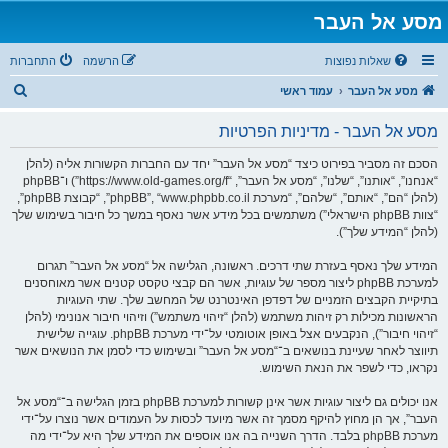
מסע אל העבר
שאלות נפוצות
הרשמה
התחברות
ח
מסע אל העבר
עמוד ראשי
י
מסע אל העבר - מדיניות הפרטיות
פ
ו
הסכם זה מסביר בפירוט כיצד “מסע אל העבר” יחד עם החברות הקשורות אליה (להלן
“אנחנו”, “אותנו”, “שלנו”, “מסע אל העבר”, “https://www.old-games.org/f”) ו־phpBB
ש
(להלן “הם”, “אותם”, “שלהם”, “מערכת phpBB”, “www.phpbb.co.il”, “קבוצת phpBB”,
“צוות phpBB הישראלי”) משתמשים בכל מידע אשר נאסף במשך כל חיבור בשימוש שלך
(להלן “המידע שלך”).
המידע שלך נאסף בעזרת שתי דרכים. ראשונה, הגלישה אל “מסע אל העבר” תגרום
למערכת phpBB ליצור מספר של עוגיות, אשר הם קבצי טקסט קטנים אשר מאוחסנים
בתיקיית הקבצים הזמניים של דפדפן האינטרנט של המחשב שלך. שתי העוגיות
הראשונות מכילות רק זיהות משתמש (להלן “זיהוי משתמש”) וזיהוי חיבור אנונימי (להלן
“זיהוי חיבור”), הנקבעים אצל באופן אוטומטי על־ידי מערכת phpBB. עוגייה שלישית
תיווצר לאחר שעיינת בנושאים ב־“מסע אל העבר” ובשימוש כדי לסמן את הנושאים אשר
נקראו, כדי לשפר את הנאת השימוש.
אנו יכולים גם ליצור עוגיות אשר אינן קשורות למערכת phpBB בזמן הגלישה ב־“מסע אל
העבר”, אך הן מחוץ להיקף מסמך זה אשר מיועד לכסות על העמודים אשר נוצרו על־ידי
מערכת phpBB בלבד. הדרך השנייה בה אנו אוספים את המידע שלך היא על־ידי מה