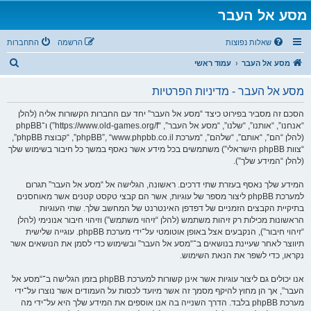
מסע אל העבר
שאלות נפוצות
הרשמה
התחברות
ח
מסע אל העבר
עמוד ראשי
י
מסע אל העבר - מדיניות הפרטיות
פ
ו
הסכם זה מסביר בפירוט כיצד “מסע אל העבר” יחד עם החברות הקשורות אליה (להלן
“אנחנו”, “אותנו”, “שלנו”, “מסע אל העבר”, “https://www.old-games.org/f”) ו־phpBB
ש
(להלן “הם”, “אותם”, “שלהם”, “מערכת phpBB”, “www.phpbb.co.il”, “קבוצת phpBB”,
“צוות phpBB הישראלי”) משתמשים בכל מידע אשר נאסף במשך כל חיבור בשימוש שלך
(להלן “המידע שלך”).
המידע שלך נאסף בעזרת שתי דרכים. ראשונה, הגלישה אל “מסע אל העבר” תגרום
למערכת phpBB ליצור מספר של עוגיות, אשר הם קבצי טקסט קטנים אשר מאוחסנים
בתיקיית הקבצים הזמניים של דפדפן האינטרנט של המחשב שלך. שתי העוגיות
הראשונות מכילות רק זיהות משתמש (להלן “זיהוי משתמש”) וזיהוי חיבור אנונימי (להלן
“זיהוי חיבור”), הנקבעים אצל באופן אוטומטי על־ידי מערכת phpBB. עוגייה שלישית
תיווצר לאחר שעיינת בנושאים ב־“מסע אל העבר” ובשימוש כדי לסמן את הנושאים אשר
נקראו, כדי לשפר את הנאת השימוש.
אנו יכולים גם ליצור עוגיות אשר אינן קשורות למערכת phpBB בזמן הגלישה ב־“מסע אל
העבר”, אך הן מחוץ להיקף מסמך זה אשר מיועד לכסות על העמודים אשר נוצרו על־ידי
מערכת phpBB בלבד. הדרך השנייה בה אנו אוספים את המידע שלך היא על־ידי מה