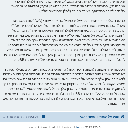
שאתה שולח לנו. זה יכול להיות, ואינו מוגבל ל: שליחה בתור אורח (להלן “הודעות
אנונימיות”), הרשמה ל־“מסע אל העבר” (להלן “החשבון שלך”) והודעות אשר נרשמו
על־ידיך לאחר הרשמתך ובעודך מחובר (להלן “ההודעות שלך”).
החשבון שלך יהיה בחשיפה מינימלית המכיל שם זיהוי ייחודי (להלן “שם המשתמש
שלך”), ססמה אישית אשר בשימוש להתחברות לחשבון שלך (להלן “הססמה שלך”)
וכתובת דואר אלקטרוני אישית וחוקית (להלן “הדואר האלקטרוני שלך”). המידע שלך
לחשבון שלך ב־“מסע אל העבר” מוגן על־ידי חוקי הגנת נתונים המיושמים במדינה אשר
מאחסנת אותנו. כל מידע מעבר לשם המשתמש שלך, הססמה שלך וכתובת הדואר
האלקטרוני שלך הנדרש על־ידי “מסע אל העבר” במשך תהליך ההרשמה הנו חובה או
רשות, לפי ההחלטה של “מסע אל העבר”. בכל המקרים, יש לך את האפשרות של איזה
מידע בחשבונך יוצג לציבור. יותך מכך, בתוך החשבון שלך, יש לך את האפשרות לבחור או
לבטל הודעות דואר אלקטרוני אשר נוצרות באופן אוטומטי על־ידי מערכת phpBB.
הססמה שלך מוצפנת (הצפנה לכיוון אחד) כך שהיא מאובטחת. עם זאת, מומלץ שאתה
לא תבצע שימוש חוזר באותה הססמה במספר אתרים שונים. הססמה שלך היא האמצעי
לגישה לחשבון שלך ב־“מסע אל העבר”, אז אנא שמור עליה בבטחה ותחת שום מצב שבו
מישהו הקשור ל־“מסע אל העבר”, phpBB או כל צד שלישי אחר, יבקש את ססמתך בדרך
לא חוקית. אם תשכח את הססמה לחשבון שלך, תוכל להשתמש במאפיין “שכחתי את
ססמתי” המסופק על־ידי מערכת phpBB. תהליך זה יבקש ממך להזין את שם המשתמש
שלך והדואר האלקטרוני שלך, לאחר מכן מערכת phpBB תיצור ססמה חדשה כדי להשיב
את חשבונך.
מסע אל העבר
עמוד ראשי
כל הזמנים הם
UTC+03:00
מופעל על ידי
phpBB
® Forum Software © phpBB Limited