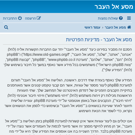
מסע אל העבר
שאלות נפוצות
הרשמה
התחברות
ח
מסע אל העבר
עמוד ראשי
י
מסע אל העבר - מדיניות הפרטיות
פ
ו
הסכם זה מסביר בפירוט כיצד “מסע אל העבר” יחד עם החברות הקשורות אליה (להלן
“אנחנו”, “אותנו”, “שלנו”, “מסע אל העבר”, “https://www.old-games.org/f”) ו־phpBB
ש
(להלן “הם”, “אותם”, “שלהם”, “מערכת phpBB”, “www.phpbb.co.il”, “קבוצת phpBB”,
“צוות phpBB הישראלי”) משתמשים בכל מידע אשר נאסף במשך כל חיבור בשימוש שלך
(להלן “המידע שלך”).
המידע שלך נאסף בעזרת שתי דרכים. ראשונה, הגלישה אל “מסע אל העבר” תגרום
למערכת phpBB ליצור מספר של עוגיות, אשר הם קבצי טקסט קטנים אשר מאוחסנים
בתיקיית הקבצים הזמניים של דפדפן האינטרנט של המחשב שלך. שתי העוגיות
הראשונות מכילות רק זיהות משתמש (להלן “זיהוי משתמש”) וזיהוי חיבור אנונימי (להלן
“זיהוי חיבור”), הנקבעים אצל באופן אוטומטי על־ידי מערכת phpBB. עוגייה שלישית
תיווצר לאחר שעיינת בנושאים ב־“מסע אל העבר” ובשימוש כדי לסמן את הנושאים אשר
נקראו, כדי לשפר את הנאת השימוש.
אנו יכולים גם ליצור עוגיות אשר אינן קשורות למערכת phpBB בזמן הגלישה ב־“מסע אל
העבר”, אך הן מחוץ להיקף מסמך זה אשר מיועד לכסות על העמודים אשר נוצרו על־ידי
מערכת phpBB בלבד. הדרך השנייה בה אנו אוספים את המידע שלך היא על־ידי מה