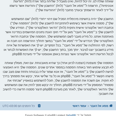
שאתה שולח לנו. זה יכול להיות, ואינו מוגבל ל: שליחה בתור אורח (להלן “הודעות
אנונימיות”), הרשמה ל־“מסע אל העבר” (להלן “החשבון שלך”) והודעות אשר נרשמו
על־ידיך לאחר הרשמתך ובעודך מחובר (להלן “ההודעות שלך”).
החשבון שלך יהיה בחשיפה מינימלית המכיל שם זיהוי ייחודי (להלן “שם המשתמש
שלך”), ססמה אישית אשר בשימוש להתחברות לחשבון שלך (להלן “הססמה שלך”)
וכתובת דואר אלקטרוני אישית וחוקית (להלן “הדואר האלקטרוני שלך”). המידע שלך
לחשבון שלך ב־“מסע אל העבר” מוגן על־ידי חוקי הגנת נתונים המיושמים במדינה אשר
מאחסנת אותנו. כל מידע מעבר לשם המשתמש שלך, הססמה שלך וכתובת הדואר
האלקטרוני שלך הנדרש על־ידי “מסע אל העבר” במשך תהליך ההרשמה הנו חובה או
רשות, לפי ההחלטה של “מסע אל העבר”. בכל המקרים, יש לך את האפשרות של איזה
מידע בחשבונך יוצג לציבור. יותך מכך, בתוך החשבון שלך, יש לך את האפשרות לבחור או
לבטל הודעות דואר אלקטרוני אשר נוצרות באופן אוטומטי על־ידי מערכת phpBB.
הססמה שלך מוצפנת (הצפנה לכיוון אחד) כך שהיא מאובטחת. עם זאת, מומלץ שאתה
לא תבצע שימוש חוזר באותה הססמה במספר אתרים שונים. הססמה שלך היא האמצעי
לגישה לחשבון שלך ב־“מסע אל העבר”, אז אנא שמור עליה בבטחה ותחת שום מצב שבו
מישהו הקשור ל־“מסע אל העבר”, phpBB או כל צד שלישי אחר, יבקש את ססמתך בדרך
לא חוקית. אם תשכח את הססמה לחשבון שלך, תוכל להשתמש במאפיין “שכחתי את
ססמתי” המסופק על־ידי מערכת phpBB. תהליך זה יבקש ממך להזין את שם המשתמש
שלך והדואר האלקטרוני שלך, לאחר מכן מערכת phpBB תיצור ססמה חדשה כדי להשיב
את חשבונך.
מסע אל העבר
עמוד ראשי
כל הזמנים הם
UTC+03:00
מופעל על ידי
phpBB
® Forum Software © phpBB Limited