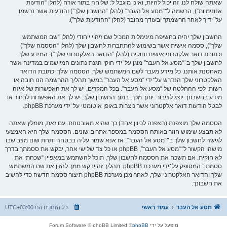
שאתה שולח לנו. זה יכול להיות, ואינו מוגבל ל: שליחה בתור אורח (להלן “הודעות
אנונימיות”), הרשמה ל־“מסע אל העבר” (להלן “החשבון שלך”) והודעות אשר נרשמו
על־ידיך לאחר הרשמתך ובעודך מחובר (להלן “ההודעות שלך”).
החשבון שלך יהיה בחשיפה מינימלית המכיל שם זיהוי ייחודי (להלן “שם המשתמש
שלך”), ססמה אישית אשר בשימוש להתחברות לחשבון שלך (להלן “הססמה שלך”)
וכתובת דואר אלקטרוני אישית וחוקית (להלן “הדואר האלקטרוני שלך”). המידע שלך
לחשבון שלך ב־“מסע אל העבר” מוגן על־ידי חוקי הגנת נתונים המיושמים במדינה אשר
מאחסנת אותנו. כל מידע מעבר לשם המשתמש שלך, הססמה שלך וכתובת הדואר
האלקטרוני שלך הנדרש על־ידי “מסע אל העבר” במשך תהליך ההרשמה הנו חובה או
רשות, לפי ההחלטה של “מסע אל העבר”. בכל המקרים, יש לך את האפשרות של איזה
מידע בחשבונך יוצג לציבור. יותך מכך, בתוך החשבון שלך, יש לך את האפשרות לבחור או
לבטל הודעות דואר אלקטרוני אשר נוצרות באופן אוטומטי על־ידי מערכת phpBB.
הססמה שלך מוצפנת (הצפנה לכיוון אחד) כך שהיא מאובטחת. עם זאת, מומלץ שאתה
לא תבצע שימוש חוזר באותה הססמה במספר אתרים שונים. הססמה שלך היא האמצעי
לגישה לחשבון שלך ב־“מסע אל העבר”, אז אנא שמור עליה בבטחה ותחת שום מצב שבו
מישהו הקשור ל־“מסע אל העבר”, phpBB או כל צד שלישי אחר, יבקש את ססמתך בדרך
לא חוקית. אם תשכח את הססמה לחשבון שלך, תוכל להשתמש במאפיין “שכחתי את
ססמתי” המסופק על־ידי מערכת phpBB. תהליך זה יבקש ממך להזין את שם המשתמש
שלך והדואר האלקטרוני שלך, לאחר מכן מערכת phpBB תיצור ססמה חדשה כדי להשיב
את חשבונך.
מסע אל העבר
עמוד ראשי
כל הזמנים הם
UTC+03:00
מופעל על ידי
phpBB
® Forum Software © phpBB Limited