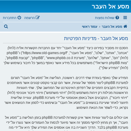
מסע אל העבר
שאלות נפוצות
הרשמה
התחברות
ח
מסע אל העבר
עמוד ראשי
י
מסע אל העבר - מדיניות הפרטיות
פ
ו
הסכם זה מסביר בפירוט כיצד “מסע אל העבר” יחד עם החברות הקשורות אליה (להלן
“אנחנו”, “אותנו”, “שלנו”, “מסע אל העבר”, “https://www.old-games.org/f”) ו־phpBB
ש
(להלן “הם”, “אותם”, “שלהם”, “מערכת phpBB”, “www.phpbb.co.il”, “קבוצת phpBB”,
“צוות phpBB הישראלי”) משתמשים בכל מידע אשר נאסף במשך כל חיבור בשימוש שלך
(להלן “המידע שלך”).
המידע שלך נאסף בעזרת שתי דרכים. ראשונה, הגלישה אל “מסע אל העבר” תגרום
למערכת phpBB ליצור מספר של עוגיות, אשר הם קבצי טקסט קטנים אשר מאוחסנים
בתיקיית הקבצים הזמניים של דפדפן האינטרנט של המחשב שלך. שתי העוגיות
הראשונות מכילות רק זיהות משתמש (להלן “זיהוי משתמש”) וזיהוי חיבור אנונימי (להלן
“זיהוי חיבור”), הנקבעים אצל באופן אוטומטי על־ידי מערכת phpBB. עוגייה שלישית
תיווצר לאחר שעיינת בנושאים ב־“מסע אל העבר” ובשימוש כדי לסמן את הנושאים אשר
נקראו, כדי לשפר את הנאת השימוש.
אנו יכולים גם ליצור עוגיות אשר אינן קשורות למערכת phpBB בזמן הגלישה ב־“מסע אל
העבר”, אך הן מחוץ להיקף מסמך זה אשר מיועד לכסות על העמודים אשר נוצרו על־ידי
מערכת phpBB בלבד. הדרך השנייה בה אנו אוספים את המידע שלך היא על־ידי מה