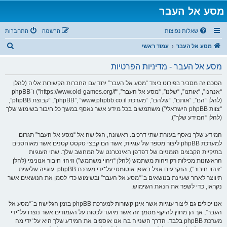
מסע אל העבר
שאלות נפוצות
הרשמה
התחברות
ח
מסע אל העבר
עמוד ראשי
י
מסע אל העבר - מדיניות הפרטיות
פ
ו
הסכם זה מסביר בפירוט כיצד “מסע אל העבר” יחד עם החברות הקשורות אליה (להלן
“אנחנו”, “אותנו”, “שלנו”, “מסע אל העבר”, “https://www.old-games.org/f”) ו־phpBB
ש
(להלן “הם”, “אותם”, “שלהם”, “מערכת phpBB”, “www.phpbb.co.il”, “קבוצת phpBB”,
“צוות phpBB הישראלי”) משתמשים בכל מידע אשר נאסף במשך כל חיבור בשימוש שלך
(להלן “המידע שלך”).
המידע שלך נאסף בעזרת שתי דרכים. ראשונה, הגלישה אל “מסע אל העבר” תגרום
למערכת phpBB ליצור מספר של עוגיות, אשר הם קבצי טקסט קטנים אשר מאוחסנים
בתיקיית הקבצים הזמניים של דפדפן האינטרנט של המחשב שלך. שתי העוגיות
הראשונות מכילות רק זיהות משתמש (להלן “זיהוי משתמש”) וזיהוי חיבור אנונימי (להלן
“זיהוי חיבור”), הנקבעים אצל באופן אוטומטי על־ידי מערכת phpBB. עוגייה שלישית
תיווצר לאחר שעיינת בנושאים ב־“מסע אל העבר” ובשימוש כדי לסמן את הנושאים אשר
נקראו, כדי לשפר את הנאת השימוש.
אנו יכולים גם ליצור עוגיות אשר אינן קשורות למערכת phpBB בזמן הגלישה ב־“מסע אל
העבר”, אך הן מחוץ להיקף מסמך זה אשר מיועד לכסות על העמודים אשר נוצרו על־ידי
מערכת phpBB בלבד. הדרך השנייה בה אנו אוספים את המידע שלך היא על־ידי מה