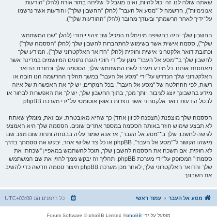
שאתה שולח לנו. זה יכול להיות, ואינו מוגבל ל: שליחה בתור אורח (להלן “הודעות
אנונימיות”), הרשמה ל־“מסע אל העבר” (להלן “החשבון שלך”) והודעות אשר נרשמו
על־ידיך לאחר הרשמתך ובעודך מחובר (להלן “ההודעות שלך”).
החשבון שלך יהיה בחשיפה מינימלית המכיל שם זיהוי ייחודי (להלן “שם המשתמש
שלך”), ססמה אישית אשר בשימוש להתחברות לחשבון שלך (להלן “הססמה שלך”)
וכתובת דואר אלקטרוני אישית וחוקית (להלן “הדואר האלקטרוני שלך”). המידע שלך
לחשבון שלך ב־“מסע אל העבר” מוגן על־ידי חוקי הגנת נתונים המיושמים במדינה אשר
מאחסנת אותנו. כל מידע מעבר לשם המשתמש שלך, הססמה שלך וכתובת הדואר
האלקטרוני שלך הנדרש על־ידי “מסע אל העבר” במשך תהליך ההרשמה הנו חובה או
רשות, לפי ההחלטה של “מסע אל העבר”. בכל המקרים, יש לך את האפשרות של איזה
מידע בחשבונך יוצג לציבור. יותך מכך, בתוך החשבון שלך, יש לך את האפשרות לבחור או
לבטל הודעות דואר אלקטרוני אשר נוצרות באופן אוטומטי על־ידי מערכת phpBB.
הססמה שלך מוצפנת (הצפנה לכיוון אחד) כך שהיא מאובטחת. עם זאת, מומלץ שאתה
לא תבצע שימוש חוזר באותה הססמה במספר אתרים שונים. הססמה שלך היא האמצעי
לגישה לחשבון שלך ב־“מסע אל העבר”, אז אנא שמור עליה בבטחה ותחת שום מצב שבו
מישהו הקשור ל־“מסע אל העבר”, phpBB או כל צד שלישי אחר, יבקש את ססמתך בדרך
לא חוקית. אם תשכח את הססמה לחשבון שלך, תוכל להשתמש במאפיין “שכחתי את
ססמתי” המסופק על־ידי מערכת phpBB. תהליך זה יבקש ממך להזין את שם המשתמש
שלך והדואר האלקטרוני שלך, לאחר מכן מערכת phpBB תיצור ססמה חדשה כדי להשיב
את חשבונך.
מסע אל העבר
עמוד ראשי
כל הזמנים הם
UTC+03:00
מופעל על ידי
phpBB
® Forum Software © phpBB Limited