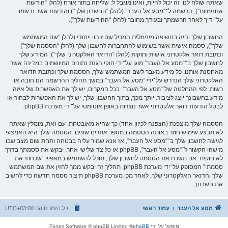
שאתה שולח לנו. זה יכול להיות, ואינו מוגבל ל: שליחה בתור אורח (להלן “הודעות
אנונימיות”), הרשמה ל־“מסע אל העבר” (להלן “החשבון שלך”) והודעות אשר נרשמו
על־ידיך לאחר הרשמתך ובעודך מחובר (להלן “ההודעות שלך”).
החשבון שלך יהיה בחשיפה מינימלית המכיל שם זיהוי ייחודי (להלן “שם המשתמש
שלך”), ססמה אישית אשר בשימוש להתחברות לחשבון שלך (להלן “הססמה שלך”)
וכתובת דואר אלקטרוני אישית וחוקית (להלן “הדואר האלקטרוני שלך”). המידע שלך
לחשבון שלך ב־“מסע אל העבר” מוגן על־ידי חוקי הגנת נתונים המיושמים במדינה אשר
מאחסנת אותנו. כל מידע מעבר לשם המשתמש שלך, הססמה שלך וכתובת הדואר
האלקטרוני שלך הנדרש על־ידי “מסע אל העבר” במשך תהליך ההרשמה הנו חובה או
רשות, לפי ההחלטה של “מסע אל העבר”. בכל המקרים, יש לך את האפשרות של איזה
מידע בחשבונך יוצג לציבור. יותך מכך, בתוך החשבון שלך, יש לך את האפשרות לבחור או
לבטל הודעות דואר אלקטרוני אשר נוצרות באופן אוטומטי על־ידי מערכת phpBB.
הססמה שלך מוצפנת (הצפנה לכיוון אחד) כך שהיא מאובטחת. עם זאת, מומלץ שאתה
לא תבצע שימוש חוזר באותה הססמה במספר אתרים שונים. הססמה שלך היא האמצעי
לגישה לחשבון שלך ב־“מסע אל העבר”, אז אנא שמור עליה בבטחה ותחת שום מצב שבו
מישהו הקשור ל־“מסע אל העבר”, phpBB או כל צד שלישי אחר, יבקש את ססמתך בדרך
לא חוקית. אם תשכח את הססמה לחשבון שלך, תוכל להשתמש במאפיין “שכחתי את
ססמתי” המסופק על־ידי מערכת phpBB. תהליך זה יבקש ממך להזין את שם המשתמש
שלך והדואר האלקטרוני שלך, לאחר מכן מערכת phpBB תיצור ססמה חדשה כדי להשיב
את חשבונך.
מסע אל העבר
עמוד ראשי
כל הזמנים הם
UTC+03:00
מופעל על ידי
phpBB
® Forum Software © phpBB Limited