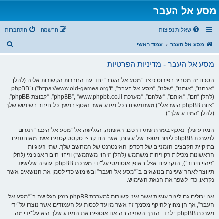
מסע אל העבר
שאלות נפוצות
הרשמה
התחברות
ח
מסע אל העבר
עמוד ראשי
י
מסע אל העבר - מדיניות הפרטיות
פ
ו
הסכם זה מסביר בפירוט כיצד “מסע אל העבר” יחד עם החברות הקשורות אליה (להלן
“אנחנו”, “אותנו”, “שלנו”, “מסע אל העבר”, “https://www.old-games.org/f”) ו־phpBB
ש
(להלן “הם”, “אותם”, “שלהם”, “מערכת phpBB”, “www.phpbb.co.il”, “קבוצת phpBB”,
“צוות phpBB הישראלי”) משתמשים בכל מידע אשר נאסף במשך כל חיבור בשימוש שלך
(להלן “המידע שלך”).
המידע שלך נאסף בעזרת שתי דרכים. ראשונה, הגלישה אל “מסע אל העבר” תגרום
למערכת phpBB ליצור מספר של עוגיות, אשר הם קבצי טקסט קטנים אשר מאוחסנים
בתיקיית הקבצים הזמניים של דפדפן האינטרנט של המחשב שלך. שתי העוגיות
הראשונות מכילות רק זיהות משתמש (להלן “זיהוי משתמש”) וזיהוי חיבור אנונימי (להלן
“זיהוי חיבור”), הנקבעים אצל באופן אוטומטי על־ידי מערכת phpBB. עוגייה שלישית
תיווצר לאחר שעיינת בנושאים ב־“מסע אל העבר” ובשימוש כדי לסמן את הנושאים אשר
נקראו, כדי לשפר את הנאת השימוש.
אנו יכולים גם ליצור עוגיות אשר אינן קשורות למערכת phpBB בזמן הגלישה ב־“מסע אל
העבר”, אך הן מחוץ להיקף מסמך זה אשר מיועד לכסות על העמודים אשר נוצרו על־ידי
מערכת phpBB בלבד. הדרך השנייה בה אנו אוספים את המידע שלך היא על־ידי מה