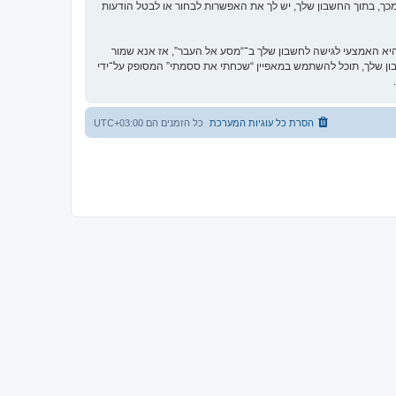
כך, בתוך החשבון שלך, יש לך את האפשרות לבחור או לבטל הודעות
א האמצעי לגישה לחשבון שלך ב־“מסע אל העבר”, אז אנא שמור
וקית. אם תשכח את הססמה לחשבון שלך, תוכל להשתמש במאפיין “שכחתי את ססמתי” המסופק על־ידי
הסרת כל עוגיות המערכת
כל הזמנים הם
UTC+03:00