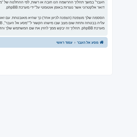
העבר” במשך תהליך ההרשמה הנו חובה או רשות, לפי ההחלטה של “מסע 
דואר אלקטרוני אשר נוצרות באופן אוטומטי על־ידי מערכת phpBB.
הססמה שלך מוצפנת (הצפנה לכיוון אחד) כך שהיא מאובטחת. עם זא
מערכת phpBB. תהליך זה יבקש ממך להזין את שם המשתמש שלך והדואר האלקטרוני שלך, לאחר מכן מערכת phpBB תיצור ססמה חדשה כדי להשיב את חשבונך.
מסע אל העבר
עמוד ראשי