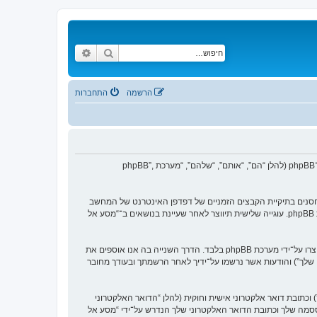
חיפוש
חיפוש מתקדם
הרשמה
התחברות
הסכם זה מסביר בפירוט כיצד “מסע אל העבר” יחד עם החברות הקשורות אליה (להלן “אנחנו”, “אותנו”, “שלנו”, “מסע אל העבר”, “https://www.old-games.org/f”) ו־phpBB (להלן “הם”, “אותם”, “שלהם”, “מערכת phpBB”,
 של עוגיות, אשר הם קבצי טקסט קטנים אשר מאוחסנים בתיקיית הקבצים הזמניים של דפדפן האינטרנט של המחשב
שלך. שתי העוגיות הראשונות מכילות רק זיהות משתמש (להלן “זיהוי משתמש”) וזיהוי חיבור אנונימי (להלן “זיהוי חיבור”), הנקבעים אצל באופן אוטומטי על־ידי מערכת phpBB. עוגייה שלישית תיווצר לאחר שעיינת בנושאים ב־“מסע אל
אנו יכולים גם ליצור עוגיות אשר אינן קשורות למערכת phpBB בזמן הגלישה ב־“מסע אל העבר”, אך הן מחוץ להיקף מסמך זה אשר מיועד לכסות על העמודים אשר נוצרו על־ידי מערכת phpBB בלבד. הדרך השנייה בה אנו אוספים את
ון שלך”) והודעות אשר נרשמו על־ידיך לאחר הרשמתך ובעודך מחובר
כתובת דואר אלקטרוני אישית וחוקית (להלן “הדואר האלקטרוני
ססמה שלך וכתובת הדואר האלקטרוני שלך הנדרש על־ידי “מסע אל