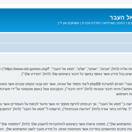
ל העבר
ים
|
רומים
|
שאילתא
|
תמיכה טכנית
|
משחקים און ליין
המידע שלך נאסף בעזרת שתי דרכים. ראשונה, הגלישה אל “מסע אל העבר” תגרום למערכת phpBB ליצור מספר
ת השימוש.
בל ל: שליחה בתור אורח (להלן “הודעות אנונימיות”), הרשמה ל־“מסע אל העבר” (להלן “החשב
שם המשתמש שלך”), ססמה אישית אשר בשימוש להתחברות לחשבון שלך (להלן “הססמה שלך”) ו
 הגנת נתונים המיושמים במדינה אשר מאחסנת אותנו. כל מידע מעבר לשם המשתמש שלך, ה