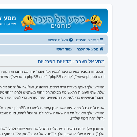
מסע א
משחקים ישנ
קישורים מהירים
שאלות נפוצות
מסע אל העבר
עמוד ראשי
מסע אל העבר - מדיניות הפרטיות
“www.phpbb.co.il”, “קבוצת phpBB”, “צוות phpBB הישראלי”) משתמשים בכל מידע אשר נאסף במשך כל חיבור בשימוש שלך (להלן “המידע שלך”).
העבר” ובשימוש כדי לסמן את הנושאים אשר נקראו, כדי לשפר את הנא
המידע שלך היא על־ידי מה שאתה שולח לנו. זה יכול להיות, ואינו מוג
(להלן “ההודעות שלך”).
החשבון שלך יהיה בחשיפה מינימלית המכיל שם זיהוי ייחודי (להלן “
שלך”). המידע שלך לחשבון שלך ב־“מסע אל העבר” מוגן על־ידי חוקי