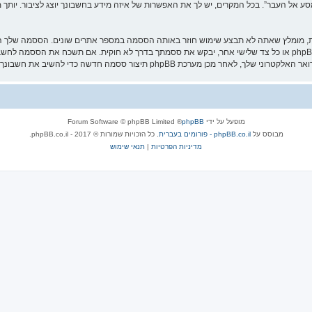
אל העבר”. בכל המקרים, יש לך את האפשרות של איזה מידע בחשבונך יוצג לציבור. יותך מ
ת, מומלץ שאתה לא תבצע שימוש חוזר באותה הססמה במספר אתרים שונים. הססמה שלך הי
עליה בבטחה ותחת שום מצב שבו מישהו הקשור ל־“מסע אל העבר”, phpBB או כל צד שלישי אחר, יבקש את ססמתך בדרך לא ח
מופעל על ידי
phpBB
® Forum Software © phpBB Limited
מבוסס על
phpBB.co.il - פורומים בעברית
. כל הזכויות שמורות © 2017 - phpBB.co.il.
מדיניות הפרטיות
|
תנאי שימוש