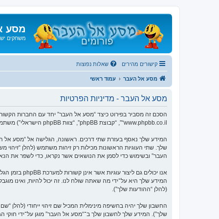
מסע א
משחקים ישנ
קישורים מהירים
שאלות נפוצות
מסע אל העבר
עמוד ראשי
מסע אל העבר - מדיניות הפרטיות
“www.phpbb.co.il”, “קבוצת phpBB”, “צוות phpBB הישראלי”) משתמשים בכל מידע אשר נאסף במשך כל חיבור בשימוש שלך (להלן “המידע שלך”).
העבר” ובשימוש כדי לסמן את הנושאים אשר נקראו, כדי לשפר את הנא
המידע שלך היא על־ידי מה שאתה שולח לנו. זה יכול להיות, ואינו מוג
(להלן “ההודעות שלך”).
החשבון שלך יהיה בחשיפה מינימלית המכיל שם זיהוי ייחודי (להלן “
שלך”). המידע שלך לחשבון שלך ב־“מסע אל העבר” מוגן על־ידי חוקי