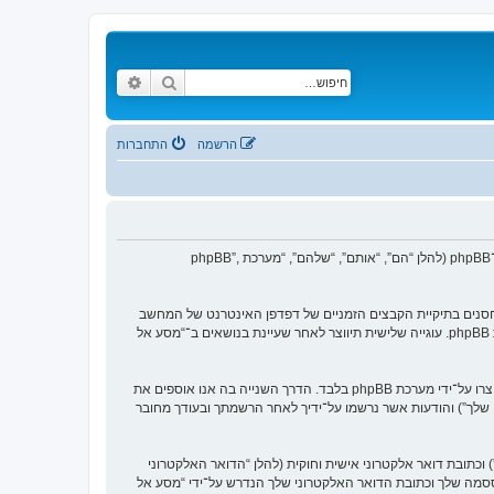
חיפוש
חיפוש מתקדם
הרשמה
התחברות
הסכם זה מסביר בפירוט כיצד “מסע אל העבר” יחד עם החברות הקשורות אליה (להלן “אנחנו”, “אותנו”, “שלנו”, “מסע אל העבר”, “https://www.old-games.org/f”) ו־phpBB (להלן “הם”, “אותם”, “שלהם”, “מערכת phpBB”,
 של עוגיות, אשר הם קבצי טקסט קטנים אשר מאוחסנים בתיקיית הקבצים הזמניים של דפדפן האינטרנט של המחשב
שלך. שתי העוגיות הראשונות מכילות רק זיהות משתמש (להלן “זיהוי משתמש”) וזיהוי חיבור אנונימי (להלן “זיהוי חיבור”), הנקבעים אצל באופן אוטומטי על־ידי מערכת phpBB. עוגייה שלישית תיווצר לאחר שעיינת בנושאים ב־“מסע אל
אנו יכולים גם ליצור עוגיות אשר אינן קשורות למערכת phpBB בזמן הגלישה ב־“מסע אל העבר”, אך הן מחוץ להיקף מסמך זה אשר מיועד לכסות על העמודים אשר נוצרו על־ידי מערכת phpBB בלבד. הדרך השנייה בה אנו אוספים את
ון שלך”) והודעות אשר נרשמו על־ידיך לאחר הרשמתך ובעודך מחובר
כתובת דואר אלקטרוני אישית וחוקית (להלן “הדואר האלקטרוני
ססמה שלך וכתובת הדואר האלקטרוני שלך הנדרש על־ידי “מסע אל