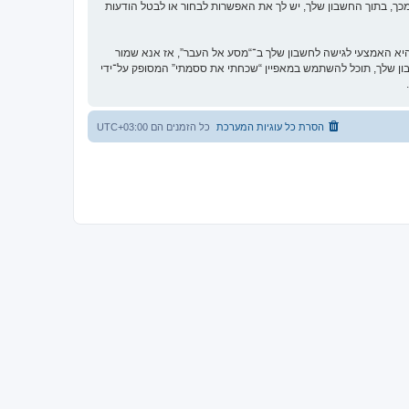
כך, בתוך החשבון שלך, יש לך את האפשרות לבחור או לבטל הודעות
א האמצעי לגישה לחשבון שלך ב־“מסע אל העבר”, אז אנא שמור
וקית. אם תשכח את הססמה לחשבון שלך, תוכל להשתמש במאפיין “שכחתי את ססמתי” המסופק על־ידי
הסרת כל עוגיות המערכת
כל הזמנים הם
UTC+03:00