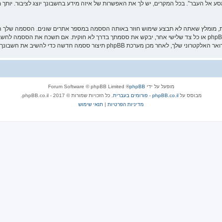
אל העבר”. בכל המקרים, יש לך את האפשרות של איזה מידע בחשבונך יוצג לציבור. יותך מ
ת, מומלץ שאתה לא תבצע שימוש חוזר באותה הססמה במספר אתרים שונים. הססמה שלך הי
עליה בבטחה ותחת שום מצב שבו מישהו הקשור ל־“מסע אל העבר”, phpBB או כל צד שלישי אחר, יבקש את ססמתך בדרך לא ח
מופעל על ידי
phpBB
® Forum Software © phpBB Limited
מבוסס על
phpBB.co.il - פורומים בעברית
. כל הזכויות שמורות © 2017 - phpBB.co.il.
מדיניות הפרטיות
|
תנאי שימוש