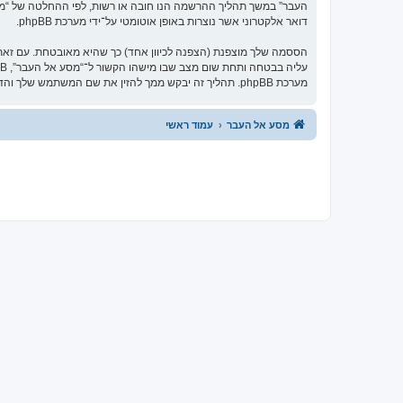
העבר” במשך תהליך ההרשמה הנו חובה או רשות, לפי ההחלטה של “מסע 
דואר אלקטרוני אשר נוצרות באופן אוטומטי על־ידי מערכת phpBB.
הססמה שלך מוצפנת (הצפנה לכיוון אחד) כך שהיא מאובטחת. עם זא
מערכת phpBB. תהליך זה יבקש ממך להזין את שם המשתמש שלך והדואר האלקטרוני שלך, לאחר מכן מערכת phpBB תיצור ססמה חדשה כדי להשיב את חשבונך.
מסע אל העבר
עמוד ראשי