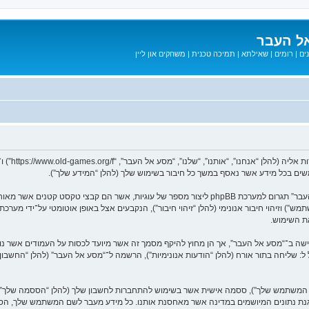
ל העבר
ים
|
רומים
|
שאילתא
|
תמיכה טכנית
|
משחקים און ליין
המידע שלך נאסף בעזרת שתי דרכים. ראשונה, הגלישה אל “מסע אל העבר” תגרום למערכת phpBB ליצור מספר
ת השימוש.
בל ל: שליחה בתור אורח (להלן “הודעות אנונימיות”), הרשמה ל־“מסע אל העבר” (להלן “החשב
שם המשתמש שלך”), ססמה אישית אשר בשימוש להתחברות לחשבון שלך (להלן “הססמה שלך”) ו
 הגנת נתונים המיושמים במדינה אשר מאחסנת אותנו. כל מידע מעבר לשם המשתמש שלך, ה