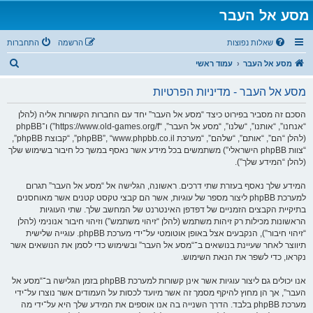
מסע אל העבר
שאלות נפוצות
הרשמה
התחברות
ח
מסע אל העבר
עמוד ראשי
י
מסע אל העבר - מדיניות הפרטיות
פ
ו
הסכם זה מסביר בפירוט כיצד “מסע אל העבר” יחד עם החברות הקשורות אליה (להלן
“אנחנו”, “אותנו”, “שלנו”, “מסע אל העבר”, “https://www.old-games.org/f”) ו־phpBB
ש
(להלן “הם”, “אותם”, “שלהם”, “מערכת phpBB”, “www.phpbb.co.il”, “קבוצת phpBB”,
“צוות phpBB הישראלי”) משתמשים בכל מידע אשר נאסף במשך כל חיבור בשימוש שלך
(להלן “המידע שלך”).
המידע שלך נאסף בעזרת שתי דרכים. ראשונה, הגלישה אל “מסע אל העבר” תגרום
למערכת phpBB ליצור מספר של עוגיות, אשר הם קבצי טקסט קטנים אשר מאוחסנים
בתיקיית הקבצים הזמניים של דפדפן האינטרנט של המחשב שלך. שתי העוגיות
הראשונות מכילות רק זיהות משתמש (להלן “זיהוי משתמש”) וזיהוי חיבור אנונימי (להלן
“זיהוי חיבור”), הנקבעים אצל באופן אוטומטי על־ידי מערכת phpBB. עוגייה שלישית
תיווצר לאחר שעיינת בנושאים ב־“מסע אל העבר” ובשימוש כדי לסמן את הנושאים אשר
נקראו, כדי לשפר את הנאת השימוש.
אנו יכולים גם ליצור עוגיות אשר אינן קשורות למערכת phpBB בזמן הגלישה ב־“מסע אל
העבר”, אך הן מחוץ להיקף מסמך זה אשר מיועד לכסות על העמודים אשר נוצרו על־ידי
מערכת phpBB בלבד. הדרך השנייה בה אנו אוספים את המידע שלך היא על־ידי מה