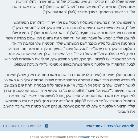
שאתה שולח לנו. זה יכול להיות, ואינו מוגבל ל: שליחה בתור אורח (להלן “הודעות
אנונימיות”), הרשמה ל־“מסע אל העבר” (להלן “החשבון שלך”) והודעות אשר נרשמו
על־ידיך לאחר הרשמתך ובעודך מחובר (להלן “ההודעות שלך”).
החשבון שלך יהיה בחשיפה מינימלית המכיל שם זיהוי ייחודי (להלן “שם המשתמש
שלך”), ססמה אישית אשר בשימוש להתחברות לחשבון שלך (להלן “הססמה שלך”)
וכתובת דואר אלקטרוני אישית וחוקית (להלן “הדואר האלקטרוני שלך”). המידע שלך
לחשבון שלך ב־“מסע אל העבר” מוגן על־ידי חוקי הגנת נתונים המיושמים במדינה אשר
מאחסנת אותנו. כל מידע מעבר לשם המשתמש שלך, הססמה שלך וכתובת הדואר
האלקטרוני שלך הנדרש על־ידי “מסע אל העבר” במשך תהליך ההרשמה הנו חובה או
רשות, לפי ההחלטה של “מסע אל העבר”. בכל המקרים, יש לך את האפשרות של איזה
מידע בחשבונך יוצג לציבור. יותך מכך, בתוך החשבון שלך, יש לך את האפשרות לבחור או
לבטל הודעות דואר אלקטרוני אשר נוצרות באופן אוטומטי על־ידי מערכת phpBB.
הססמה שלך מוצפנת (הצפנה לכיוון אחד) כך שהיא מאובטחת. עם זאת, מומלץ שאתה
לא תבצע שימוש חוזר באותה הססמה במספר אתרים שונים. הססמה שלך היא האמצעי
לגישה לחשבון שלך ב־“מסע אל העבר”, אז אנא שמור עליה בבטחה ותחת שום מצב שבו
מישהו הקשור ל־“מסע אל העבר”, phpBB או כל צד שלישי אחר, יבקש את ססמתך בדרך
לא חוקית. אם תשכח את הססמה לחשבון שלך, תוכל להשתמש במאפיין “שכחתי את
ססמתי” המסופק על־ידי מערכת phpBB. תהליך זה יבקש ממך להזין את שם המשתמש
שלך והדואר האלקטרוני שלך, לאחר מכן מערכת phpBB תיצור ססמה חדשה כדי להשיב
את חשבונך.
מסע אל העבר
עמוד ראשי
כל הזמנים הם
UTC+03:00
מופעל על ידי
phpBB
® Forum Software © phpBB Limited