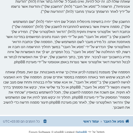
שאתה שולח לנו. זה יכול להיות, ואינו מוגבל ל: שליחה בתור אורח (להלן “הודעות
אנונימיות”), הרשמה ל־“מסע אל העבר” (להלן “החשבון שלך”) והודעות אשר נרשמו
על־ידיך לאחר הרשמתך ובעודך מחובר (להלן “ההודעות שלך”).
החשבון שלך יהיה בחשיפה מינימלית המכיל שם זיהוי ייחודי (להלן “שם המשתמש
שלך”), ססמה אישית אשר בשימוש להתחברות לחשבון שלך (להלן “הססמה שלך”)
וכתובת דואר אלקטרוני אישית וחוקית (להלן “הדואר האלקטרוני שלך”). המידע שלך
לחשבון שלך ב־“מסע אל העבר” מוגן על־ידי חוקי הגנת נתונים המיושמים במדינה אשר
מאחסנת אותנו. כל מידע מעבר לשם המשתמש שלך, הססמה שלך וכתובת הדואר
האלקטרוני שלך הנדרש על־ידי “מסע אל העבר” במשך תהליך ההרשמה הנו חובה או
רשות, לפי ההחלטה של “מסע אל העבר”. בכל המקרים, יש לך את האפשרות של איזה
מידע בחשבונך יוצג לציבור. יותך מכך, בתוך החשבון שלך, יש לך את האפשרות לבחור או
לבטל הודעות דואר אלקטרוני אשר נוצרות באופן אוטומטי על־ידי מערכת phpBB.
הססמה שלך מוצפנת (הצפנה לכיוון אחד) כך שהיא מאובטחת. עם זאת, מומלץ שאתה
לא תבצע שימוש חוזר באותה הססמה במספר אתרים שונים. הססמה שלך היא האמצעי
לגישה לחשבון שלך ב־“מסע אל העבר”, אז אנא שמור עליה בבטחה ותחת שום מצב שבו
מישהו הקשור ל־“מסע אל העבר”, phpBB או כל צד שלישי אחר, יבקש את ססמתך בדרך
לא חוקית. אם תשכח את הססמה לחשבון שלך, תוכל להשתמש במאפיין “שכחתי את
ססמתי” המסופק על־ידי מערכת phpBB. תהליך זה יבקש ממך להזין את שם המשתמש
שלך והדואר האלקטרוני שלך, לאחר מכן מערכת phpBB תיצור ססמה חדשה כדי להשיב
את חשבונך.
מסע אל העבר
עמוד ראשי
כל הזמנים הם
UTC+03:00
מופעל על ידי
phpBB
® Forum Software © phpBB Limited