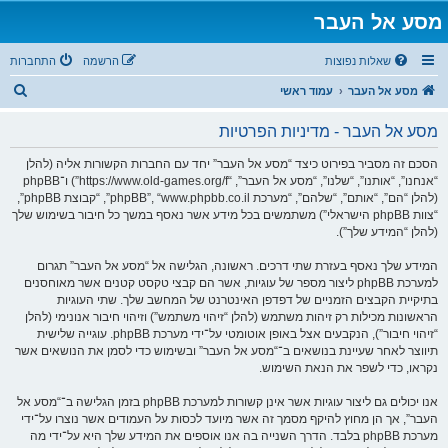
מסע אל העבר
שאלות נפוצות
הרשמה
התחברות
ח
מסע אל העבר
עמוד ראשי
י
מסע אל העבר - מדיניות הפרטיות
פ
ו
הסכם זה מסביר בפירוט כיצד “מסע אל העבר” יחד עם החברות הקשורות אליה (להלן
“אנחנו”, “אותנו”, “שלנו”, “מסע אל העבר”, “https://www.old-games.org/f”) ו־phpBB
ש
(להלן “הם”, “אותם”, “שלהם”, “מערכת phpBB”, “www.phpbb.co.il”, “קבוצת phpBB”,
“צוות phpBB הישראלי”) משתמשים בכל מידע אשר נאסף במשך כל חיבור בשימוש שלך
(להלן “המידע שלך”).
המידע שלך נאסף בעזרת שתי דרכים. ראשונה, הגלישה אל “מסע אל העבר” תגרום
למערכת phpBB ליצור מספר של עוגיות, אשר הם קבצי טקסט קטנים אשר מאוחסנים
בתיקיית הקבצים הזמניים של דפדפן האינטרנט של המחשב שלך. שתי העוגיות
הראשונות מכילות רק זיהות משתמש (להלן “זיהוי משתמש”) וזיהוי חיבור אנונימי (להלן
“זיהוי חיבור”), הנקבעים אצל באופן אוטומטי על־ידי מערכת phpBB. עוגייה שלישית
תיווצר לאחר שעיינת בנושאים ב־“מסע אל העבר” ובשימוש כדי לסמן את הנושאים אשר
נקראו, כדי לשפר את הנאת השימוש.
אנו יכולים גם ליצור עוגיות אשר אינן קשורות למערכת phpBB בזמן הגלישה ב־“מסע אל
העבר”, אך הן מחוץ להיקף מסמך זה אשר מיועד לכסות על העמודים אשר נוצרו על־ידי
מערכת phpBB בלבד. הדרך השנייה בה אנו אוספים את המידע שלך היא על־ידי מה