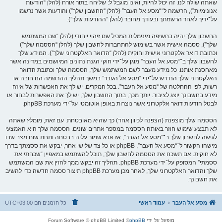
שאתה שולח לנו. זה יכול להיות, ואינו מוגבל ל: שליחה בתור אורח (להלן “הודעות
אנונימיות”), הרשמה ל־“מסע אל העבר” (להלן “החשבון שלך”) והודעות אשר נרשמו
על־ידיך לאחר הרשמתך ובעודך מחובר (להלן “ההודעות שלך”).
החשבון שלך יהיה בחשיפה מינימלית המכיל שם זיהוי ייחודי (להלן “שם המשתמש
שלך”), ססמה אישית אשר בשימוש להתחברות לחשבון שלך (להלן “הססמה שלך”)
וכתובת דואר אלקטרוני אישית וחוקית (להלן “הדואר האלקטרוני שלך”). המידע שלך
לחשבון שלך ב־“מסע אל העבר” מוגן על־ידי חוקי הגנת נתונים המיושמים במדינה אשר
מאחסנת אותנו. כל מידע מעבר לשם המשתמש שלך, הססמה שלך וכתובת הדואר
האלקטרוני שלך הנדרש על־ידי “מסע אל העבר” במשך תהליך ההרשמה הנו חובה או
רשות, לפי ההחלטה של “מסע אל העבר”. בכל המקרים, יש לך את האפשרות של איזה
מידע בחשבונך יוצג לציבור. יותך מכך, בתוך החשבון שלך, יש לך את האפשרות לבחור או
לבטל הודעות דואר אלקטרוני אשר נוצרות באופן אוטומטי על־ידי מערכת phpBB.
הססמה שלך מוצפנת (הצפנה לכיוון אחד) כך שהיא מאובטחת. עם זאת, מומלץ שאתה
לא תבצע שימוש חוזר באותה הססמה במספר אתרים שונים. הססמה שלך היא האמצעי
לגישה לחשבון שלך ב־“מסע אל העבר”, אז אנא שמור עליה בבטחה ותחת שום מצב שבו
מישהו הקשור ל־“מסע אל העבר”, phpBB או כל צד שלישי אחר, יבקש את ססמתך בדרך
לא חוקית. אם תשכח את הססמה לחשבון שלך, תוכל להשתמש במאפיין “שכחתי את
ססמתי” המסופק על־ידי מערכת phpBB. תהליך זה יבקש ממך להזין את שם המשתמש
שלך והדואר האלקטרוני שלך, לאחר מכן מערכת phpBB תיצור ססמה חדשה כדי להשיב
את חשבונך.
מסע אל העבר
עמוד ראשי
כל הזמנים הם
UTC+03:00
מופעל על ידי
phpBB
® Forum Software © phpBB Limited