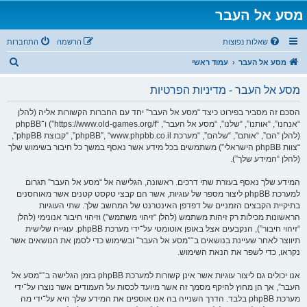
מסע אל העבר
שאלות נפוצות
הרשמה
התחברות
ח
מסע אל העבר
עמוד ראשי
י
מסע אל העבר - מדיניות הפרטיות
פ
ו
הסכם זה מסביר בפירוט כיצד “מסע אל העבר” יחד עם החברות הקשורות אליה (להלן
“אנחנו”, “אותנו”, “שלנו”, “מסע אל העבר”, “https://www.old-games.org/f”) ו־phpBB
ש
(להלן “הם”, “אותם”, “שלהם”, “מערכת phpBB”, “www.phpbb.co.il”, “קבוצת phpBB”,
“צוות phpBB הישראלי”) משתמשים בכל מידע אשר נאסף במשך כל חיבור בשימוש שלך
(להלן “המידע שלך”).
המידע שלך נאסף בעזרת שתי דרכים. ראשונה, הגלישה אל “מסע אל העבר” תגרום
למערכת phpBB ליצור מספר של עוגיות, אשר הם קבצי טקסט קטנים אשר מאוחסנים
בתיקיית הקבצים הזמניים של דפדפן האינטרנט של המחשב שלך. שתי העוגיות
הראשונות מכילות רק זיהות משתמש (להלן “זיהוי משתמש”) וזיהוי חיבור אנונימי (להלן
“זיהוי חיבור”), הנקבעים אצל באופן אוטומטי על־ידי מערכת phpBB. עוגייה שלישית
תיווצר לאחר שעיינת בנושאים ב־“מסע אל העבר” ובשימוש כדי לסמן את הנושאים אשר
נקראו, כדי לשפר את הנאת השימוש.
אנו יכולים גם ליצור עוגיות אשר אינן קשורות למערכת phpBB בזמן הגלישה ב־“מסע אל
העבר”, אך הן מחוץ להיקף מסמך זה אשר מיועד לכסות על העמודים אשר נוצרו על־ידי
מערכת phpBB בלבד. הדרך השנייה בה אנו אוספים את המידע שלך היא על־ידי מה