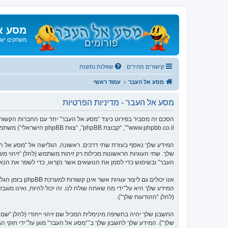
מסע א
משחקים ישנ
קישורים מהירים
שאלות נפוצות
מסע אל העבר
עמוד ראשי
מסע אל העבר - מדיניות הפרטיות
“www.phpbb.co.il”, “קבוצת phpBB”, “צוות phpBB הישראלי”) משתמשים בכל מידע אשר נאסף במשך כל חיבור בשימוש שלך (להלן “המידע שלך”).
העבר” ובשימוש כדי לסמן את הנושאים אשר נקראו, כדי לשפר את הנא
המידע שלך היא על־ידי מה שאתה שולח לנו. זה יכול להיות, ואינו מוג
(להלן “ההודעות שלך”).
החשבון שלך יהיה בחשיפה מינימלית המכיל שם זיהוי ייחודי (להלן “
שלך”). המידע שלך לחשבון שלך ב־“מסע אל העבר” מוגן על־ידי חוקי