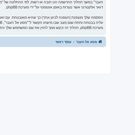
העבר” במשך תהליך ההרשמה הנו חובה או רשות, לפי ההחלטה של “מסע 
דואר אלקטרוני אשר נוצרות באופן אוטומטי על־ידי מערכת phpBB.
הססמה שלך מוצפנת (הצפנה לכיוון אחד) כך שהיא מאובטחת. עם זא
מערכת phpBB. תהליך זה יבקש ממך להזין את שם המשתמש שלך והדואר האלקטרוני שלך, לאחר מכן מערכת phpBB תיצור ססמה חדשה כדי להשיב את חשבונך.
מסע אל העבר
עמוד ראשי