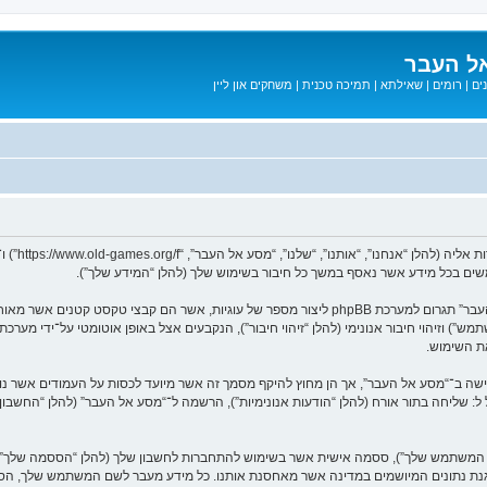
ל העבר
ים
|
רומים
|
שאילתא
|
תמיכה טכנית
|
משחקים און ליין
המידע שלך נאסף בעזרת שתי דרכים. ראשונה, הגלישה אל “מסע אל העבר” תגרום למערכת phpBB ליצור מספר
ת השימוש.
בל ל: שליחה בתור אורח (להלן “הודעות אנונימיות”), הרשמה ל־“מסע אל העבר” (להלן “החשב
שם המשתמש שלך”), ססמה אישית אשר בשימוש להתחברות לחשבון שלך (להלן “הססמה שלך”) ו
 הגנת נתונים המיושמים במדינה אשר מאחסנת אותנו. כל מידע מעבר לשם המשתמש שלך, ה