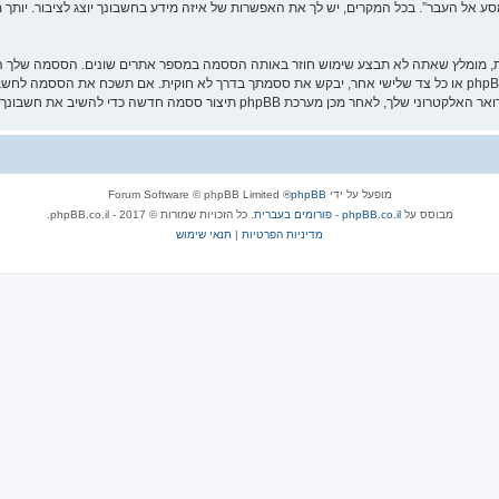
אל העבר”. בכל המקרים, יש לך את האפשרות של איזה מידע בחשבונך יוצג לציבור. יותך מ
ת, מומלץ שאתה לא תבצע שימוש חוזר באותה הססמה במספר אתרים שונים. הססמה שלך הי
עליה בבטחה ותחת שום מצב שבו מישהו הקשור ל־“מסע אל העבר”, phpBB או כל צד שלישי אחר, יבקש את ססמתך בדרך לא ח
מופעל על ידי
phpBB
® Forum Software © phpBB Limited
מבוסס על
phpBB.co.il - פורומים בעברית
. כל הזכויות שמורות © 2017 - phpBB.co.il.
מדיניות הפרטיות
|
תנאי שימוש