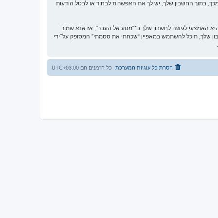
כך, בתוך החשבון שלך, יש לך את האפשרות לבחור או לבטל הודעות
א האמצעי לגישה לחשבון שלך ב־“מסע אל העבר”, אז אנא שמור
וקית. אם תשכח את הססמה לחשבון שלך, תוכל להשתמש במאפיין “שכחתי את ססמתי” המסופק על־ידי
הסרת כל עוגיות המערכת
כל הזמנים הם
UTC+03:00