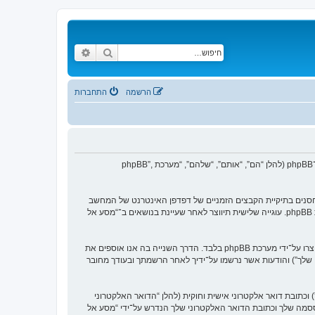
חיפוש
חיפוש מתקדם
הרשמה
התחברות
הסכם זה מסביר בפירוט כיצד “מסע אל העבר” יחד עם החברות הקשורות אליה (להלן “אנחנו”, “אותנו”, “שלנו”, “מסע אל העבר”, “https://www.old-games.org/f”) ו־phpBB (להלן “הם”, “אותם”, “שלהם”, “מערכת phpBB”,
 של עוגיות, אשר הם קבצי טקסט קטנים אשר מאוחסנים בתיקיית הקבצים הזמניים של דפדפן האינטרנט של המחשב
שלך. שתי העוגיות הראשונות מכילות רק זיהות משתמש (להלן “זיהוי משתמש”) וזיהוי חיבור אנונימי (להלן “זיהוי חיבור”), הנקבעים אצל באופן אוטומטי על־ידי מערכת phpBB. עוגייה שלישית תיווצר לאחר שעיינת בנושאים ב־“מסע אל
אנו יכולים גם ליצור עוגיות אשר אינן קשורות למערכת phpBB בזמן הגלישה ב־“מסע אל העבר”, אך הן מחוץ להיקף מסמך זה אשר מיועד לכסות על העמודים אשר נוצרו על־ידי מערכת phpBB בלבד. הדרך השנייה בה אנו אוספים את
ון שלך”) והודעות אשר נרשמו על־ידיך לאחר הרשמתך ובעודך מחובר
כתובת דואר אלקטרוני אישית וחוקית (להלן “הדואר האלקטרוני
ססמה שלך וכתובת הדואר האלקטרוני שלך הנדרש על־ידי “מסע אל