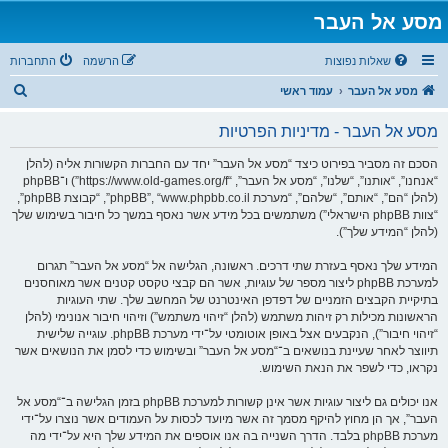
מסע אל העבר
שאלות נפוצות
הרשמה
התחברות
ח
מסע אל העבר
עמוד ראשי
י
מסע אל העבר - מדיניות הפרטיות
פ
ו
הסכם זה מסביר בפירוט כיצד “מסע אל העבר” יחד עם החברות הקשורות אליה (להלן
“אנחנו”, “אותנו”, “שלנו”, “מסע אל העבר”, “https://www.old-games.org/f”) ו־phpBB
ש
(להלן “הם”, “אותם”, “שלהם”, “מערכת phpBB”, “www.phpbb.co.il”, “קבוצת phpBB”,
“צוות phpBB הישראלי”) משתמשים בכל מידע אשר נאסף במשך כל חיבור בשימוש שלך
(להלן “המידע שלך”).
המידע שלך נאסף בעזרת שתי דרכים. ראשונה, הגלישה אל “מסע אל העבר” תגרום
למערכת phpBB ליצור מספר של עוגיות, אשר הם קבצי טקסט קטנים אשר מאוחסנים
בתיקיית הקבצים הזמניים של דפדפן האינטרנט של המחשב שלך. שתי העוגיות
הראשונות מכילות רק זיהות משתמש (להלן “זיהוי משתמש”) וזיהוי חיבור אנונימי (להלן
“זיהוי חיבור”), הנקבעים אצל באופן אוטומטי על־ידי מערכת phpBB. עוגייה שלישית
תיווצר לאחר שעיינת בנושאים ב־“מסע אל העבר” ובשימוש כדי לסמן את הנושאים אשר
נקראו, כדי לשפר את הנאת השימוש.
אנו יכולים גם ליצור עוגיות אשר אינן קשורות למערכת phpBB בזמן הגלישה ב־“מסע אל
העבר”, אך הן מחוץ להיקף מסמך זה אשר מיועד לכסות על העמודים אשר נוצרו על־ידי
מערכת phpBB בלבד. הדרך השנייה בה אנו אוספים את המידע שלך היא על־ידי מה