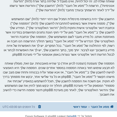
שאתה שולח לנו. זה יכול להיות, ואינו מוגבל ל: שליחה בתור אורח (להלן “הודעות
אנונימיות”), הרשמה ל־“מסע אל העבר” (להלן “החשבון שלך”) והודעות אשר נרשמו
על־ידיך לאחר הרשמתך ובעודך מחובר (להלן “ההודעות שלך”).
החשבון שלך יהיה בחשיפה מינימלית המכיל שם זיהוי ייחודי (להלן “שם המשתמש
שלך”), ססמה אישית אשר בשימוש להתחברות לחשבון שלך (להלן “הססמה שלך”)
וכתובת דואר אלקטרוני אישית וחוקית (להלן “הדואר האלקטרוני שלך”). המידע שלך
לחשבון שלך ב־“מסע אל העבר” מוגן על־ידי חוקי הגנת נתונים המיושמים במדינה אשר
מאחסנת אותנו. כל מידע מעבר לשם המשתמש שלך, הססמה שלך וכתובת הדואר
האלקטרוני שלך הנדרש על־ידי “מסע אל העבר” במשך תהליך ההרשמה הנו חובה או
רשות, לפי ההחלטה של “מסע אל העבר”. בכל המקרים, יש לך את האפשרות של איזה
מידע בחשבונך יוצג לציבור. יותך מכך, בתוך החשבון שלך, יש לך את האפשרות לבחור או
לבטל הודעות דואר אלקטרוני אשר נוצרות באופן אוטומטי על־ידי מערכת phpBB.
הססמה שלך מוצפנת (הצפנה לכיוון אחד) כך שהיא מאובטחת. עם זאת, מומלץ שאתה
לא תבצע שימוש חוזר באותה הססמה במספר אתרים שונים. הססמה שלך היא האמצעי
לגישה לחשבון שלך ב־“מסע אל העבר”, אז אנא שמור עליה בבטחה ותחת שום מצב שבו
מישהו הקשור ל־“מסע אל העבר”, phpBB או כל צד שלישי אחר, יבקש את ססמתך בדרך
לא חוקית. אם תשכח את הססמה לחשבון שלך, תוכל להשתמש במאפיין “שכחתי את
ססמתי” המסופק על־ידי מערכת phpBB. תהליך זה יבקש ממך להזין את שם המשתמש
שלך והדואר האלקטרוני שלך, לאחר מכן מערכת phpBB תיצור ססמה חדשה כדי להשיב
את חשבונך.
מסע אל העבר
עמוד ראשי
כל הזמנים הם
UTC+03:00
מופעל על ידי
phpBB
® Forum Software © phpBB Limited