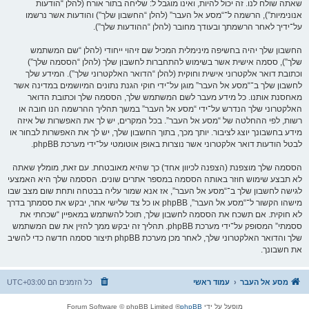
שאתה שולח לנו. זה יכול להיות, ואינו מוגבל ל: שליחה בתור אורח (להלן “הודעות
אנונימיות”), הרשמה ל־“מסע אל העבר” (להלן “החשבון שלך”) והודעות אשר נרשמו
על־ידיך לאחר הרשמתך ובעודך מחובר (להלן “ההודעות שלך”).
החשבון שלך יהיה בחשיפה מינימלית המכיל שם זיהוי ייחודי (להלן “שם המשתמש
שלך”), ססמה אישית אשר בשימוש להתחברות לחשבון שלך (להלן “הססמה שלך”)
וכתובת דואר אלקטרוני אישית וחוקית (להלן “הדואר האלקטרוני שלך”). המידע שלך
לחשבון שלך ב־“מסע אל העבר” מוגן על־ידי חוקי הגנת נתונים המיושמים במדינה אשר
מאחסנת אותנו. כל מידע מעבר לשם המשתמש שלך, הססמה שלך וכתובת הדואר
האלקטרוני שלך הנדרש על־ידי “מסע אל העבר” במשך תהליך ההרשמה הנו חובה או
רשות, לפי ההחלטה של “מסע אל העבר”. בכל המקרים, יש לך את האפשרות של איזה
מידע בחשבונך יוצג לציבור. יותך מכך, בתוך החשבון שלך, יש לך את האפשרות לבחור או
לבטל הודעות דואר אלקטרוני אשר נוצרות באופן אוטומטי על־ידי מערכת phpBB.
הססמה שלך מוצפנת (הצפנה לכיוון אחד) כך שהיא מאובטחת. עם זאת, מומלץ שאתה
לא תבצע שימוש חוזר באותה הססמה במספר אתרים שונים. הססמה שלך היא האמצעי
לגישה לחשבון שלך ב־“מסע אל העבר”, אז אנא שמור עליה בבטחה ותחת שום מצב שבו
מישהו הקשור ל־“מסע אל העבר”, phpBB או כל צד שלישי אחר, יבקש את ססמתך בדרך
לא חוקית. אם תשכח את הססמה לחשבון שלך, תוכל להשתמש במאפיין “שכחתי את
ססמתי” המסופק על־ידי מערכת phpBB. תהליך זה יבקש ממך להזין את שם המשתמש
שלך והדואר האלקטרוני שלך, לאחר מכן מערכת phpBB תיצור ססמה חדשה כדי להשיב
את חשבונך.
מסע אל העבר
עמוד ראשי
כל הזמנים הם
UTC+03:00
מופעל על ידי
phpBB
® Forum Software © phpBB Limited