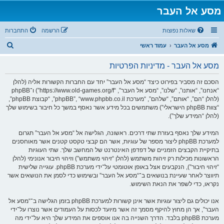
מסע אל העבר
שאלות נפוצות
הרשמה
התחברות
ח
מסע אל העבר
עמוד ראשי
י
מסע אל העבר - מדיניות הפרטיות
פ
ו
הסכם זה מסביר בפירוט כיצד “מסע אל העבר” יחד עם החברות הקשורות אליה (להלן
“אנחנו”, “אותנו”, “שלנו”, “מסע אל העבר”, “https://www.old-games.org/f”) ו־phpBB
ש
(להלן “הם”, “אותם”, “שלהם”, “מערכת phpBB”, “www.phpbb.co.il”, “קבוצת phpBB”,
“צוות phpBB הישראלי”) משתמשים בכל מידע אשר נאסף במשך כל חיבור בשימוש שלך
(להלן “המידע שלך”).
המידע שלך נאסף בעזרת שתי דרכים. ראשונה, הגלישה אל “מסע אל העבר” תגרום
למערכת phpBB ליצור מספר של עוגיות, אשר הם קבצי טקסט קטנים אשר מאוחסנים
בתיקיית הקבצים הזמניים של דפדפן האינטרנט של המחשב שלך. שתי העוגיות
הראשונות מכילות רק זיהות משתמש (להלן “זיהוי משתמש”) וזיהוי חיבור אנונימי (להלן
“זיהוי חיבור”), הנקבעים אצל באופן אוטומטי על־ידי מערכת phpBB. עוגייה שלישית
תיווצר לאחר שעיינת בנושאים ב־“מסע אל העבר” ובשימוש כדי לסמן את הנושאים אשר
נקראו, כדי לשפר את הנאת השימוש.
אנו יכולים גם ליצור עוגיות אשר אינן קשורות למערכת phpBB בזמן הגלישה ב־“מסע אל
העבר”, אך הן מחוץ להיקף מסמך זה אשר מיועד לכסות על העמודים אשר נוצרו על־ידי
מערכת phpBB בלבד. הדרך השנייה בה אנו אוספים את המידע שלך היא על־ידי מה