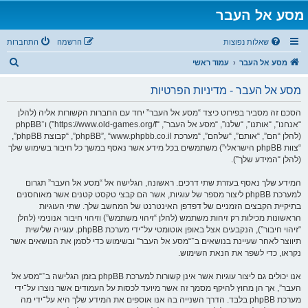
מסע אל העבר
שאלות נפוצות
הרשמה
התחברות
ח
מסע אל העבר
עמוד ראשי
י
מסע אל העבר - מדיניות הפרטיות
פ
ו
הסכם זה מסביר בפירוט כיצד “מסע אל העבר” יחד עם החברות הקשורות אליה (להלן
“אנחנו”, “אותנו”, “שלנו”, “מסע אל העבר”, “https://www.old-games.org/f”) ו־phpBB
ש
(להלן “הם”, “אותם”, “שלהם”, “מערכת phpBB”, “www.phpbb.co.il”, “קבוצת phpBB”,
“צוות phpBB הישראלי”) משתמשים בכל מידע אשר נאסף במשך כל חיבור בשימוש שלך
(להלן “המידע שלך”).
המידע שלך נאסף בעזרת שתי דרכים. ראשונה, הגלישה אל “מסע אל העבר” תגרום
למערכת phpBB ליצור מספר של עוגיות, אשר הם קבצי טקסט קטנים אשר מאוחסנים
בתיקיית הקבצים הזמניים של דפדפן האינטרנט של המחשב שלך. שתי העוגיות
הראשונות מכילות רק זיהות משתמש (להלן “זיהוי משתמש”) וזיהוי חיבור אנונימי (להלן
“זיהוי חיבור”), הנקבעים אצל באופן אוטומטי על־ידי מערכת phpBB. עוגייה שלישית
תיווצר לאחר שעיינת בנושאים ב־“מסע אל העבר” ובשימוש כדי לסמן את הנושאים אשר
נקראו, כדי לשפר את הנאת השימוש.
אנו יכולים גם ליצור עוגיות אשר אינן קשורות למערכת phpBB בזמן הגלישה ב־“מסע אל
העבר”, אך הן מחוץ להיקף מסמך זה אשר מיועד לכסות על העמודים אשר נוצרו על־ידי
מערכת phpBB בלבד. הדרך השנייה בה אנו אוספים את המידע שלך היא על־ידי מה