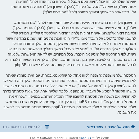
שאתה שולח לנו. זה יכול להיות, ואינו מוגבל ל: שליחה בתור אורח (להלן “הודעות
אנונימיות”), הרשמה ל־“מסע אל העבר” (להלן “החשבון שלך”) והודעות אשר נרשמו
על־ידיך לאחר הרשמתך ובעודך מחובר (להלן “ההודעות שלך”).
החשבון שלך יהיה בחשיפה מינימלית המכיל שם זיהוי ייחודי (להלן “שם המשתמש
שלך”), ססמה אישית אשר בשימוש להתחברות לחשבון שלך (להלן “הססמה שלך”)
וכתובת דואר אלקטרוני אישית וחוקית (להלן “הדואר האלקטרוני שלך”). המידע שלך
לחשבון שלך ב־“מסע אל העבר” מוגן על־ידי חוקי הגנת נתונים המיושמים במדינה אשר
מאחסנת אותנו. כל מידע מעבר לשם המשתמש שלך, הססמה שלך וכתובת הדואר
האלקטרוני שלך הנדרש על־ידי “מסע אל העבר” במשך תהליך ההרשמה הנו חובה או
רשות, לפי ההחלטה של “מסע אל העבר”. בכל המקרים, יש לך את האפשרות של איזה
מידע בחשבונך יוצג לציבור. יותך מכך, בתוך החשבון שלך, יש לך את האפשרות לבחור או
לבטל הודעות דואר אלקטרוני אשר נוצרות באופן אוטומטי על־ידי מערכת phpBB.
הססמה שלך מוצפנת (הצפנה לכיוון אחד) כך שהיא מאובטחת. עם זאת, מומלץ שאתה
לא תבצע שימוש חוזר באותה הססמה במספר אתרים שונים. הססמה שלך היא האמצעי
לגישה לחשבון שלך ב־“מסע אל העבר”, אז אנא שמור עליה בבטחה ותחת שום מצב שבו
מישהו הקשור ל־“מסע אל העבר”, phpBB או כל צד שלישי אחר, יבקש את ססמתך בדרך
לא חוקית. אם תשכח את הססמה לחשבון שלך, תוכל להשתמש במאפיין “שכחתי את
ססמתי” המסופק על־ידי מערכת phpBB. תהליך זה יבקש ממך להזין את שם המשתמש
שלך והדואר האלקטרוני שלך, לאחר מכן מערכת phpBB תיצור ססמה חדשה כדי להשיב
את חשבונך.
מסע אל העבר
עמוד ראשי
כל הזמנים הם
UTC+03:00
מופעל על ידי
phpBB
® Forum Software © phpBB Limited