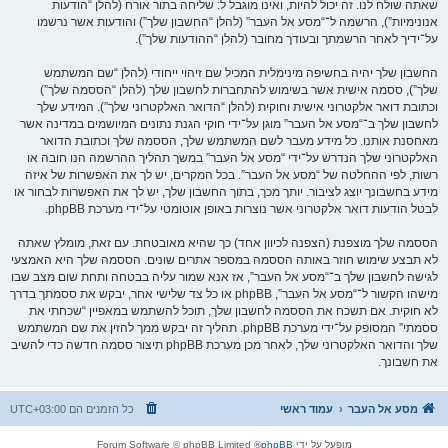
שאתה שולח לנו. זה יכול להיות, ואינו מוגבל ל: שליחה בתור אורח (להלן “הודעות
אנונימיות”), הרשמה ל־“מסע אל העבר” (להלן “החשבון שלך”) והודעות אשר נרשמו
על־ידיך לאחר הרשמתך ובעודך מחובר (להלן “ההודעות שלך”).
החשבון שלך יהיה בחשיפה מינימלית המכיל שם זיהוי ייחודי (להלן “שם המשתמש
שלך”), ססמה אישית אשר בשימוש להתחברות לחשבון שלך (להלן “הססמה שלך”)
וכתובת דואר אלקטרוני אישית וחוקית (להלן “הדואר האלקטרוני שלך”). המידע שלך
לחשבון שלך ב־“מסע אל העבר” מוגן על־ידי חוקי הגנת נתונים המיושמים במדינה אשר
מאחסנת אותנו. כל מידע מעבר לשם המשתמש שלך, הססמה שלך וכתובת הדואר
האלקטרוני שלך הנדרש על־ידי “מסע אל העבר” במשך תהליך ההרשמה הנו חובה או
רשות, לפי ההחלטה של “מסע אל העבר”. בכל המקרים, יש לך את האפשרות של איזה
מידע בחשבונך יוצג לציבור. יותך מכך, בתוך החשבון שלך, יש לך את האפשרות לבחור או
לבטל הודעות דואר אלקטרוני אשר נוצרות באופן אוטומטי על־ידי מערכת phpBB.
הססמה שלך מוצפנת (הצפנה לכיוון אחד) כך שהיא מאובטחת. עם זאת, מומלץ שאתה
לא תבצע שימוש חוזר באותה הססמה במספר אתרים שונים. הססמה שלך היא האמצעי
לגישה לחשבון שלך ב־“מסע אל העבר”, אז אנא שמור עליה בבטחה ותחת שום מצב שבו
מישהו הקשור ל־“מסע אל העבר”, phpBB או כל צד שלישי אחר, יבקש את ססמתך בדרך
לא חוקית. אם תשכח את הססמה לחשבון שלך, תוכל להשתמש במאפיין “שכחתי את
ססמתי” המסופק על־ידי מערכת phpBB. תהליך זה יבקש ממך להזין את שם המשתמש
שלך והדואר האלקטרוני שלך, לאחר מכן מערכת phpBB תיצור ססמה חדשה כדי להשיב
את חשבונך.
מסע אל העבר
עמוד ראשי
כל הזמנים הם
UTC+03:00
מופעל על ידי
phpBB
® Forum Software © phpBB Limited