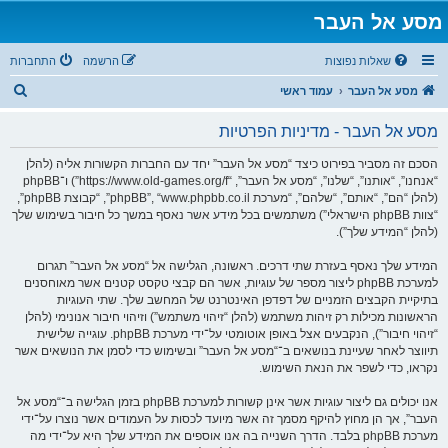
מסע אל העבר
שאלות נפוצות
הרשמה
התחברות
ח
מסע אל העבר
עמוד ראשי
י
מסע אל העבר - מדיניות הפרטיות
פ
ו
הסכם זה מסביר בפירוט כיצד “מסע אל העבר” יחד עם החברות הקשורות אליה (להלן
“אנחנו”, “אותנו”, “שלנו”, “מסע אל העבר”, “https://www.old-games.org/f”) ו־phpBB
ש
(להלן “הם”, “אותם”, “שלהם”, “מערכת phpBB”, “www.phpbb.co.il”, “קבוצת phpBB”,
“צוות phpBB הישראלי”) משתמשים בכל מידע אשר נאסף במשך כל חיבור בשימוש שלך
(להלן “המידע שלך”).
המידע שלך נאסף בעזרת שתי דרכים. ראשונה, הגלישה אל “מסע אל העבר” תגרום
למערכת phpBB ליצור מספר של עוגיות, אשר הם קבצי טקסט קטנים אשר מאוחסנים
בתיקיית הקבצים הזמניים של דפדפן האינטרנט של המחשב שלך. שתי העוגיות
הראשונות מכילות רק זיהות משתמש (להלן “זיהוי משתמש”) וזיהוי חיבור אנונימי (להלן
“זיהוי חיבור”), הנקבעים אצל באופן אוטומטי על־ידי מערכת phpBB. עוגייה שלישית
תיווצר לאחר שעיינת בנושאים ב־“מסע אל העבר” ובשימוש כדי לסמן את הנושאים אשר
נקראו, כדי לשפר את הנאת השימוש.
אנו יכולים גם ליצור עוגיות אשר אינן קשורות למערכת phpBB בזמן הגלישה ב־“מסע אל
העבר”, אך הן מחוץ להיקף מסמך זה אשר מיועד לכסות על העמודים אשר נוצרו על־ידי
מערכת phpBB בלבד. הדרך השנייה בה אנו אוספים את המידע שלך היא על־ידי מה