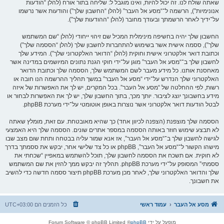
שאתה שולח לנו. זה יכול להיות, ואינו מוגבל ל: שליחה בתור אורח (להלן “הודעות
אנונימיות”), הרשמה ל־“מסע אל העבר” (להלן “החשבון שלך”) והודעות אשר נרשמו
על־ידיך לאחר הרשמתך ובעודך מחובר (להלן “ההודעות שלך”).
החשבון שלך יהיה בחשיפה מינימלית המכיל שם זיהוי ייחודי (להלן “שם המשתמש
שלך”), ססמה אישית אשר בשימוש להתחברות לחשבון שלך (להלן “הססמה שלך”)
וכתובת דואר אלקטרוני אישית וחוקית (להלן “הדואר האלקטרוני שלך”). המידע שלך
לחשבון שלך ב־“מסע אל העבר” מוגן על־ידי חוקי הגנת נתונים המיושמים במדינה אשר
מאחסנת אותנו. כל מידע מעבר לשם המשתמש שלך, הססמה שלך וכתובת הדואר
האלקטרוני שלך הנדרש על־ידי “מסע אל העבר” במשך תהליך ההרשמה הנו חובה או
רשות, לפי ההחלטה של “מסע אל העבר”. בכל המקרים, יש לך את האפשרות של איזה
מידע בחשבונך יוצג לציבור. יותך מכך, בתוך החשבון שלך, יש לך את האפשרות לבחור או
לבטל הודעות דואר אלקטרוני אשר נוצרות באופן אוטומטי על־ידי מערכת phpBB.
הססמה שלך מוצפנת (הצפנה לכיוון אחד) כך שהיא מאובטחת. עם זאת, מומלץ שאתה
לא תבצע שימוש חוזר באותה הססמה במספר אתרים שונים. הססמה שלך היא האמצעי
לגישה לחשבון שלך ב־“מסע אל העבר”, אז אנא שמור עליה בבטחה ותחת שום מצב שבו
מישהו הקשור ל־“מסע אל העבר”, phpBB או כל צד שלישי אחר, יבקש את ססמתך בדרך
לא חוקית. אם תשכח את הססמה לחשבון שלך, תוכל להשתמש במאפיין “שכחתי את
ססמתי” המסופק על־ידי מערכת phpBB. תהליך זה יבקש ממך להזין את שם המשתמש
שלך והדואר האלקטרוני שלך, לאחר מכן מערכת phpBB תיצור ססמה חדשה כדי להשיב
את חשבונך.
מסע אל העבר
עמוד ראשי
כל הזמנים הם
UTC+03:00
מופעל על ידי
phpBB
® Forum Software © phpBB Limited