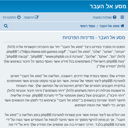
מסע אל העבר
שאלות נפוצות
הרשמה
התחברות
ח
מסע אל העבר
עמוד ראשי
י
מסע אל העבר - מדיניות הפרטיות
פ
ו
הסכם זה מסביר בפירוט כיצד “מסע אל העבר” יחד עם החברות הקשורות אליה (להלן
“אנחנו”, “אותנו”, “שלנו”, “מסע אל העבר”, “https://www.old-games.org/f”) ו־phpBB
ש
(להלן “הם”, “אותם”, “שלהם”, “מערכת phpBB”, “www.phpbb.co.il”, “קבוצת phpBB”,
“צוות phpBB הישראלי”) משתמשים בכל מידע אשר נאסף במשך כל חיבור בשימוש שלך
(להלן “המידע שלך”).
המידע שלך נאסף בעזרת שתי דרכים. ראשונה, הגלישה אל “מסע אל העבר” תגרום
למערכת phpBB ליצור מספר של עוגיות, אשר הם קבצי טקסט קטנים אשר מאוחסנים
בתיקיית הקבצים הזמניים של דפדפן האינטרנט של המחשב שלך. שתי העוגיות
הראשונות מכילות רק זיהות משתמש (להלן “זיהוי משתמש”) וזיהוי חיבור אנונימי (להלן
“זיהוי חיבור”), הנקבעים אצל באופן אוטומטי על־ידי מערכת phpBB. עוגייה שלישית
תיווצר לאחר שעיינת בנושאים ב־“מסע אל העבר” ובשימוש כדי לסמן את הנושאים אשר
נקראו, כדי לשפר את הנאת השימוש.
אנו יכולים גם ליצור עוגיות אשר אינן קשורות למערכת phpBB בזמן הגלישה ב־“מסע אל
העבר”, אך הן מחוץ להיקף מסמך זה אשר מיועד לכסות על העמודים אשר נוצרו על־ידי
מערכת phpBB בלבד. הדרך השנייה בה אנו אוספים את המידע שלך היא על־ידי מה