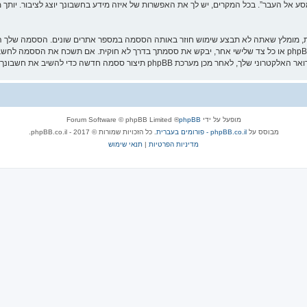
אל העבר”. בכל המקרים, יש לך את האפשרות של איזה מידע בחשבונך יוצג לציבור. יותך מ
ת, מומלץ שאתה לא תבצע שימוש חוזר באותה הססמה במספר אתרים שונים. הססמה שלך הי
עליה בבטחה ותחת שום מצב שבו מישהו הקשור ל־“מסע אל העבר”, phpBB או כל צד שלישי אחר, יבקש את ססמתך בדרך לא ח
מופעל על ידי
phpBB
® Forum Software © phpBB Limited
מבוסס על
phpBB.co.il - פורומים בעברית
. כל הזכויות שמורות © 2017 - phpBB.co.il.
מדיניות הפרטיות
|
תנאי שימוש