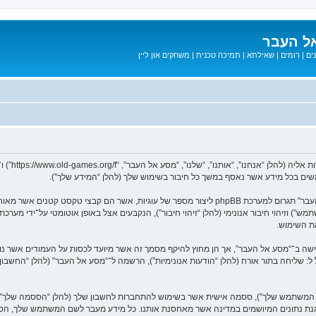
ל העבר
ים
|
רומים
|
שאילתא
|
תמיכה טכנית
|
משחקים און ליין
המידע שלך נאסף בעזרת שתי דרכים. ראשונה, הגלישה אל “מסע אל העבר” תגרום למערכת phpBB ליצור מספר
ת השימוש.
בל ל: שליחה בתור אורח (להלן “הודעות אנונימיות”), הרשמה ל־“מסע אל העבר” (להלן “החשב
שם המשתמש שלך”), ססמה אישית אשר בשימוש להתחברות לחשבון שלך (להלן “הססמה שלך”) ו
 הגנת נתונים המיושמים במדינה אשר מאחסנת אותנו. כל מידע מעבר לשם המשתמש שלך, ה