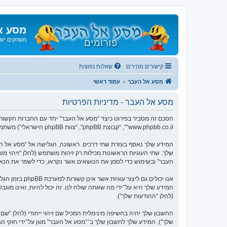
מסע א
משחקים ישנ
קישורים מהירים
שאלות נפוצות
מסע אל העבר
עמוד ראשי
מסע אל העבר - מדיניות הפרטיות
“www.phpbb.co.il”, “קבוצת phpBB”, “צוות phpBB הישראלי”) משתמשים בכל מידע אשר נאסף במשך כל חיבור בשימוש שלך (להלן “המידע שלך”).
העבר” ובשימוש כדי לסמן את הנושאים אשר נקראו, כדי לשפר את הנא
המידע שלך היא על־ידי מה שאתה שולח לנו. זה יכול להיות, ואינו מוג
(להלן “ההודעות שלך”).
החשבון שלך יהיה בחשיפה מינימלית המכיל שם זיהוי ייחודי (להלן “
שלך”). המידע שלך לחשבון שלך ב־“מסע אל העבר” מוגן על־ידי חוקי