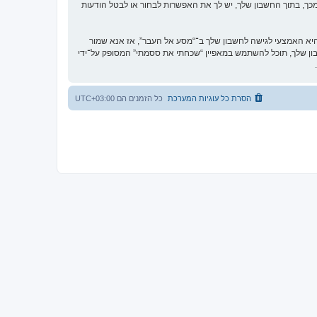
כך, בתוך החשבון שלך, יש לך את האפשרות לבחור או לבטל הודעות
א האמצעי לגישה לחשבון שלך ב־“מסע אל העבר”, אז אנא שמור
וקית. אם תשכח את הססמה לחשבון שלך, תוכל להשתמש במאפיין “שכחתי את ססמתי” המסופק על־ידי
הסרת כל עוגיות המערכת
כל הזמנים הם
UTC+03:00