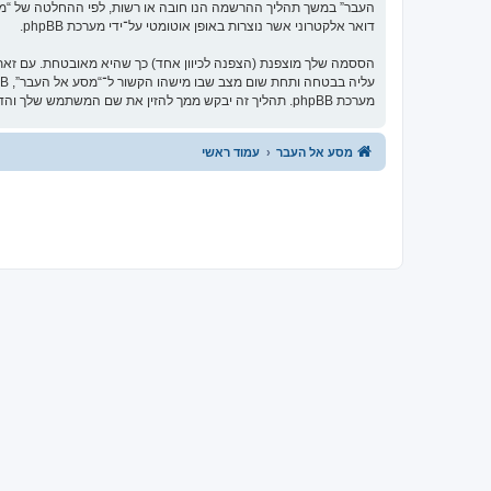
העבר” במשך תהליך ההרשמה הנו חובה או רשות, לפי ההחלטה של “מסע 
דואר אלקטרוני אשר נוצרות באופן אוטומטי על־ידי מערכת phpBB.
הססמה שלך מוצפנת (הצפנה לכיוון אחד) כך שהיא מאובטחת. עם זא
מערכת phpBB. תהליך זה יבקש ממך להזין את שם המשתמש שלך והדואר האלקטרוני שלך, לאחר מכן מערכת phpBB תיצור ססמה חדשה כדי להשיב את חשבונך.
מסע אל העבר
עמוד ראשי