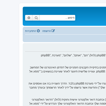
חיפוש
חיפוש מתקדם
הרשמה
התחברות
הסכם זה מסביר בפירוט כיצד “מסע אל העבר” יחד עם החברות הקשורות אליה (להלן “אנחנו”, “אותנו”, “שלנו”, “מסע אל העבר”, “https://www.old-games.org/f”) ו־phpBB (להלן “הם”, “אותם”, “שלהם”, “מערכת phpBB”,
 של עוגיות, אשר הם קבצי טקסט קטנים אשר מאוחסנים בתיקיית הקבצים הזמניים של דפדפן האינטרנט של המחשב
שלך. שתי העוגיות הראשונות מכילות רק זיהות משתמש (להלן “זיהוי משתמש”) וזיהוי חיבור אנונימי (להלן “זיהוי חיבור”), הנקבעים אצל באופן אוטומטי על־ידי מערכת phpBB. עוגייה שלישית תיווצר לאחר שעיינת בנושאים ב־“מסע אל
אנו יכולים גם ליצור עוגיות אשר אינן קשורות למערכת phpBB בזמן הגלישה ב־“מסע אל העבר”, אך הן מחוץ להיקף מסמך זה אשר מיועד לכסות על העמודים אשר נוצרו על־ידי מערכת phpBB בלבד. הדרך השנייה בה אנו אוספים את
ון שלך”) והודעות אשר נרשמו על־ידיך לאחר הרשמתך ובעודך מחובר
כתובת דואר אלקטרוני אישית וחוקית (להלן “הדואר האלקטרוני
ססמה שלך וכתובת הדואר האלקטרוני שלך הנדרש על־ידי “מסע אל