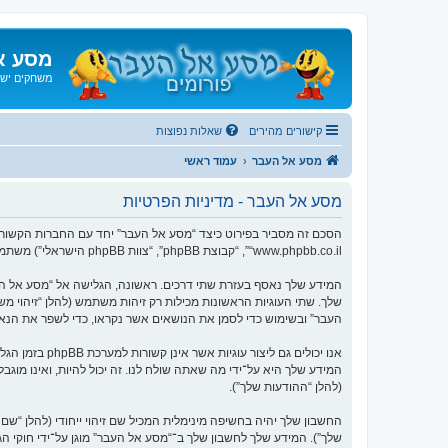
מסע א
משחקים ישנ
קישורים מהירים
שאלות נפוצות
מסע אל העבר
עמוד ראשי
מסע אל העבר - מדיניות הפרטיות
“www.phpbb.co.il”, “קבוצת phpBB”, “צוות phpBB הישראלי”) משתמשים בכל מידע אשר נאסף במשך כל חיבור בשימוש שלך (להלן “המידע שלך”).
העבר” ובשימוש כדי לסמן את הנושאים אשר נקראו, כדי לשפר את הנא
המידע שלך היא על־ידי מה שאתה שולח לנו. זה יכול להיות, ואינו מוג
(להלן “ההודעות שלך”).
החשבון שלך יהיה בחשיפה מינימלית המכיל שם זיהוי ייחודי (להלן “
שלך”). המידע שלך לחשבון שלך ב־“מסע אל העבר” מוגן על־ידי חוקי