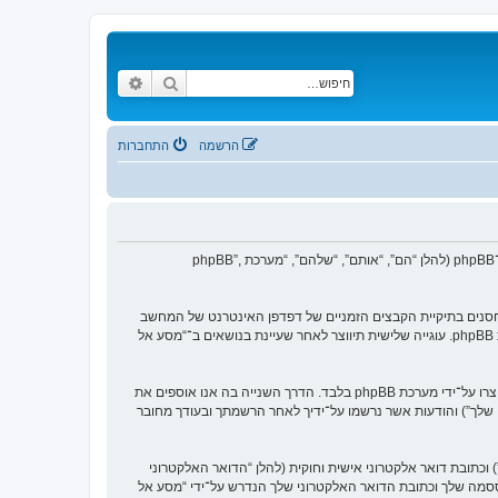
חיפוש
חיפוש מתקדם
הרשמה
התחברות
הסכם זה מסביר בפירוט כיצד “מסע אל העבר” יחד עם החברות הקשורות אליה (להלן “אנחנו”, “אותנו”, “שלנו”, “מסע אל העבר”, “https://www.old-games.org/f”) ו־phpBB (להלן “הם”, “אותם”, “שלהם”, “מערכת phpBB”,
 של עוגיות, אשר הם קבצי טקסט קטנים אשר מאוחסנים בתיקיית הקבצים הזמניים של דפדפן האינטרנט של המחשב
שלך. שתי העוגיות הראשונות מכילות רק זיהות משתמש (להלן “זיהוי משתמש”) וזיהוי חיבור אנונימי (להלן “זיהוי חיבור”), הנקבעים אצל באופן אוטומטי על־ידי מערכת phpBB. עוגייה שלישית תיווצר לאחר שעיינת בנושאים ב־“מסע אל
אנו יכולים גם ליצור עוגיות אשר אינן קשורות למערכת phpBB בזמן הגלישה ב־“מסע אל העבר”, אך הן מחוץ להיקף מסמך זה אשר מיועד לכסות על העמודים אשר נוצרו על־ידי מערכת phpBB בלבד. הדרך השנייה בה אנו אוספים את
ון שלך”) והודעות אשר נרשמו על־ידיך לאחר הרשמתך ובעודך מחובר
כתובת דואר אלקטרוני אישית וחוקית (להלן “הדואר האלקטרוני
ססמה שלך וכתובת הדואר האלקטרוני שלך הנדרש על־ידי “מסע אל