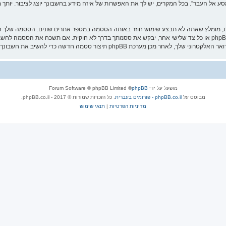
אל העבר”. בכל המקרים, יש לך את האפשרות של איזה מידע בחשבונך יוצג לציבור. יותך מ
ת, מומלץ שאתה לא תבצע שימוש חוזר באותה הססמה במספר אתרים שונים. הססמה שלך הי
עליה בבטחה ותחת שום מצב שבו מישהו הקשור ל־“מסע אל העבר”, phpBB או כל צד שלישי אחר, יבקש את ססמתך בדרך לא ח
מופעל על ידי
phpBB
® Forum Software © phpBB Limited
מבוסס על
phpBB.co.il - פורומים בעברית
. כל הזכויות שמורות © 2017 - phpBB.co.il.
מדיניות הפרטיות
|
תנאי שימוש