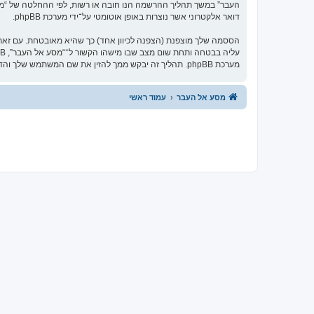
העבר” במשך תהליך ההרשמה הנו חובה או רשות, לפי ההחלטה של “מסע 
דואר אלקטרוני אשר נוצרות באופן אוטומטי על־ידי מערכת phpBB.
הססמה שלך מוצפנת (הצפנה לכיוון אחד) כך שהיא מאובטחת. עם זא
מערכת phpBB. תהליך זה יבקש ממך להזין את שם המשתמש שלך והדואר האלקטרוני שלך, לאחר מכן מערכת phpBB תיצור ססמה חדשה כדי להשיב את חשבונך.
מסע אל העבר
עמוד ראשי