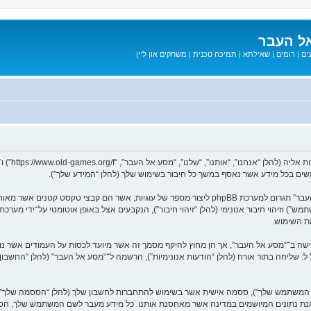
ל העבר
ים
|
רומים
|
שאילתא
|
תמיכה טכנית
|
משחקים און ליין
המידע שלך נאסף בעזרת שתי דרכים. ראשונה, הגלישה אל “מסע אל העבר” תגרום למערכת phpBB ליצור מספר
ת השימוש.
בל ל: שליחה בתור אורח (להלן “הודעות אנונימיות”), הרשמה ל־“מסע אל העבר” (להלן “החשב
שם המשתמש שלך”), ססמה אישית אשר בשימוש להתחברות לחשבון שלך (להלן “הססמה שלך”) ו
 הגנת נתונים המיושמים במדינה אשר מאחסנת אותנו. כל מידע מעבר לשם המשתמש שלך, ה