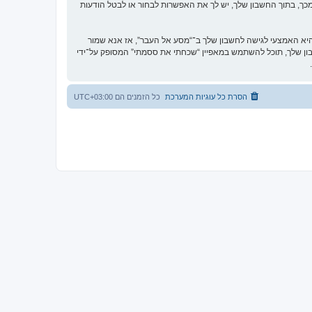
כך, בתוך החשבון שלך, יש לך את האפשרות לבחור או לבטל הודעות
א האמצעי לגישה לחשבון שלך ב־“מסע אל העבר”, אז אנא שמור
וקית. אם תשכח את הססמה לחשבון שלך, תוכל להשתמש במאפיין “שכחתי את ססמתי” המסופק על־ידי
הסרת כל עוגיות המערכת
כל הזמנים הם
UTC+03:00