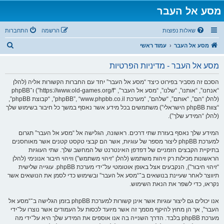
מסע אל העבר
שאלות נפוצות
הרשמה
התחברות
ח
מסע אל העבר
עמוד ראשי
י
מסע אל העבר - מדיניות הפרטיות
פ
ו
הסכם זה מסביר בפירוט כיצד “מסע אל העבר” יחד עם החברות הקשורות אליה (להלן
“אנחנו”, “אותנו”, “שלנו”, “מסע אל העבר”, “https://www.old-games.org/f”) ו־phpBB
ש
(להלן “הם”, “אותם”, “שלהם”, “מערכת phpBB”, “www.phpbb.co.il”, “קבוצת phpBB”,
“צוות phpBB הישראלי”) משתמשים בכל מידע אשר נאסף במשך כל חיבור בשימוש שלך
(להלן “המידע שלך”).
המידע שלך נאסף בעזרת שתי דרכים. ראשונה, הגלישה אל “מסע אל העבר” תגרום
למערכת phpBB ליצור מספר של עוגיות, אשר הם קבצי טקסט קטנים אשר מאוחסנים
בתיקיית הקבצים הזמניים של דפדפן האינטרנט של המחשב שלך. שתי העוגיות
הראשונות מכילות רק זיהות משתמש (להלן “זיהוי משתמש”) וזיהוי חיבור אנונימי (להלן
“זיהוי חיבור”), הנקבעים אצל באופן אוטומטי על־ידי מערכת phpBB. עוגייה שלישית
תיווצר לאחר שעיינת בנושאים ב־“מסע אל העבר” ובשימוש כדי לסמן את הנושאים אשר
נקראו, כדי לשפר את הנאת השימוש.
אנו יכולים גם ליצור עוגיות אשר אינן קשורות למערכת phpBB בזמן הגלישה ב־“מסע אל
העבר”, אך הן מחוץ להיקף מסמך זה אשר מיועד לכסות על העמודים אשר נוצרו על־ידי
מערכת phpBB בלבד. הדרך השנייה בה אנו אוספים את המידע שלך היא על־ידי מה