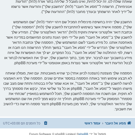
שאתה שולח לנו. זה יכול להיות, ואינו מוגבל ל: שליחה בתור אורח (להלן “הודעות
אנונימיות”), הרשמה ל־“מסע אל העבר” (להלן “החשבון שלך”) והודעות אשר נרשמו
על־ידיך לאחר הרשמתך ובעודך מחובר (להלן “ההודעות שלך”).
החשבון שלך יהיה בחשיפה מינימלית המכיל שם זיהוי ייחודי (להלן “שם המשתמש
שלך”), ססמה אישית אשר בשימוש להתחברות לחשבון שלך (להלן “הססמה שלך”)
וכתובת דואר אלקטרוני אישית וחוקית (להלן “הדואר האלקטרוני שלך”). המידע שלך
לחשבון שלך ב־“מסע אל העבר” מוגן על־ידי חוקי הגנת נתונים המיושמים במדינה אשר
מאחסנת אותנו. כל מידע מעבר לשם המשתמש שלך, הססמה שלך וכתובת הדואר
האלקטרוני שלך הנדרש על־ידי “מסע אל העבר” במשך תהליך ההרשמה הנו חובה או
רשות, לפי ההחלטה של “מסע אל העבר”. בכל המקרים, יש לך את האפשרות של איזה
מידע בחשבונך יוצג לציבור. יותך מכך, בתוך החשבון שלך, יש לך את האפשרות לבחור או
לבטל הודעות דואר אלקטרוני אשר נוצרות באופן אוטומטי על־ידי מערכת phpBB.
הססמה שלך מוצפנת (הצפנה לכיוון אחד) כך שהיא מאובטחת. עם זאת, מומלץ שאתה
לא תבצע שימוש חוזר באותה הססמה במספר אתרים שונים. הססמה שלך היא האמצעי
לגישה לחשבון שלך ב־“מסע אל העבר”, אז אנא שמור עליה בבטחה ותחת שום מצב שבו
מישהו הקשור ל־“מסע אל העבר”, phpBB או כל צד שלישי אחר, יבקש את ססמתך בדרך
לא חוקית. אם תשכח את הססמה לחשבון שלך, תוכל להשתמש במאפיין “שכחתי את
ססמתי” המסופק על־ידי מערכת phpBB. תהליך זה יבקש ממך להזין את שם המשתמש
שלך והדואר האלקטרוני שלך, לאחר מכן מערכת phpBB תיצור ססמה חדשה כדי להשיב
את חשבונך.
מסע אל העבר
עמוד ראשי
כל הזמנים הם
UTC+03:00
מופעל על ידי
phpBB
® Forum Software © phpBB Limited