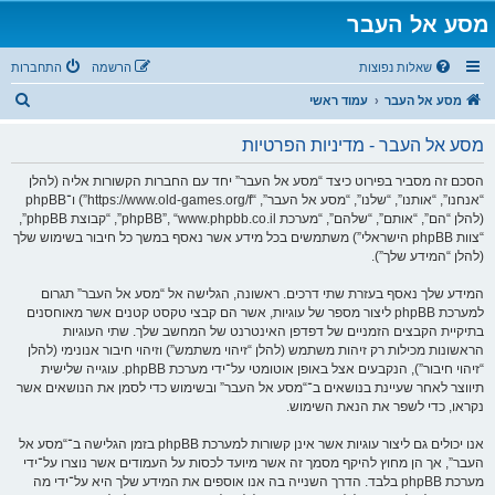
מסע אל העבר
שאלות נפוצות
הרשמה
התחברות
ח
מסע אל העבר
עמוד ראשי
י
מסע אל העבר - מדיניות הפרטיות
פ
ו
הסכם זה מסביר בפירוט כיצד “מסע אל העבר” יחד עם החברות הקשורות אליה (להלן
“אנחנו”, “אותנו”, “שלנו”, “מסע אל העבר”, “https://www.old-games.org/f”) ו־phpBB
ש
(להלן “הם”, “אותם”, “שלהם”, “מערכת phpBB”, “www.phpbb.co.il”, “קבוצת phpBB”,
“צוות phpBB הישראלי”) משתמשים בכל מידע אשר נאסף במשך כל חיבור בשימוש שלך
(להלן “המידע שלך”).
המידע שלך נאסף בעזרת שתי דרכים. ראשונה, הגלישה אל “מסע אל העבר” תגרום
למערכת phpBB ליצור מספר של עוגיות, אשר הם קבצי טקסט קטנים אשר מאוחסנים
בתיקיית הקבצים הזמניים של דפדפן האינטרנט של המחשב שלך. שתי העוגיות
הראשונות מכילות רק זיהות משתמש (להלן “זיהוי משתמש”) וזיהוי חיבור אנונימי (להלן
“זיהוי חיבור”), הנקבעים אצל באופן אוטומטי על־ידי מערכת phpBB. עוגייה שלישית
תיווצר לאחר שעיינת בנושאים ב־“מסע אל העבר” ובשימוש כדי לסמן את הנושאים אשר
נקראו, כדי לשפר את הנאת השימוש.
אנו יכולים גם ליצור עוגיות אשר אינן קשורות למערכת phpBB בזמן הגלישה ב־“מסע אל
העבר”, אך הן מחוץ להיקף מסמך זה אשר מיועד לכסות על העמודים אשר נוצרו על־ידי
מערכת phpBB בלבד. הדרך השנייה בה אנו אוספים את המידע שלך היא על־ידי מה