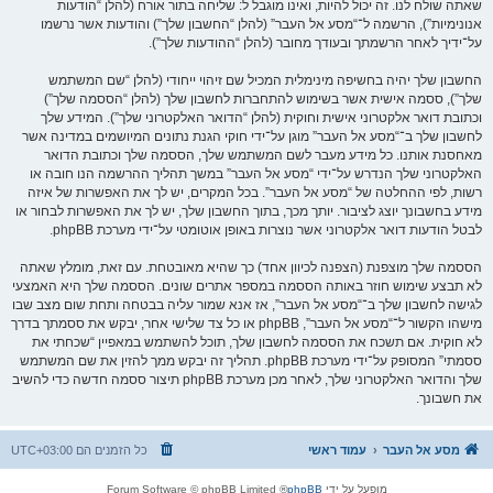
שאתה שולח לנו. זה יכול להיות, ואינו מוגבל ל: שליחה בתור אורח (להלן “הודעות
אנונימיות”), הרשמה ל־“מסע אל העבר” (להלן “החשבון שלך”) והודעות אשר נרשמו
על־ידיך לאחר הרשמתך ובעודך מחובר (להלן “ההודעות שלך”).
החשבון שלך יהיה בחשיפה מינימלית המכיל שם זיהוי ייחודי (להלן “שם המשתמש
שלך”), ססמה אישית אשר בשימוש להתחברות לחשבון שלך (להלן “הססמה שלך”)
וכתובת דואר אלקטרוני אישית וחוקית (להלן “הדואר האלקטרוני שלך”). המידע שלך
לחשבון שלך ב־“מסע אל העבר” מוגן על־ידי חוקי הגנת נתונים המיושמים במדינה אשר
מאחסנת אותנו. כל מידע מעבר לשם המשתמש שלך, הססמה שלך וכתובת הדואר
האלקטרוני שלך הנדרש על־ידי “מסע אל העבר” במשך תהליך ההרשמה הנו חובה או
רשות, לפי ההחלטה של “מסע אל העבר”. בכל המקרים, יש לך את האפשרות של איזה
מידע בחשבונך יוצג לציבור. יותך מכך, בתוך החשבון שלך, יש לך את האפשרות לבחור או
לבטל הודעות דואר אלקטרוני אשר נוצרות באופן אוטומטי על־ידי מערכת phpBB.
הססמה שלך מוצפנת (הצפנה לכיוון אחד) כך שהיא מאובטחת. עם זאת, מומלץ שאתה
לא תבצע שימוש חוזר באותה הססמה במספר אתרים שונים. הססמה שלך היא האמצעי
לגישה לחשבון שלך ב־“מסע אל העבר”, אז אנא שמור עליה בבטחה ותחת שום מצב שבו
מישהו הקשור ל־“מסע אל העבר”, phpBB או כל צד שלישי אחר, יבקש את ססמתך בדרך
לא חוקית. אם תשכח את הססמה לחשבון שלך, תוכל להשתמש במאפיין “שכחתי את
ססמתי” המסופק על־ידי מערכת phpBB. תהליך זה יבקש ממך להזין את שם המשתמש
שלך והדואר האלקטרוני שלך, לאחר מכן מערכת phpBB תיצור ססמה חדשה כדי להשיב
את חשבונך.
מסע אל העבר
עמוד ראשי
כל הזמנים הם
UTC+03:00
מופעל על ידי
phpBB
® Forum Software © phpBB Limited