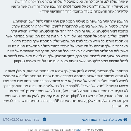
שאתה שולח לנו. זה יכול להיות, ואינו מוגבל ל: שליחה בתור אורח (להלן “הודעות
אנונימיות”), הרשמה ל־“מסע אל העבר” (להלן “החשבון שלך”) והודעות אשר נרשמו
על־ידיך לאחר הרשמתך ובעודך מחובר (להלן “ההודעות שלך”).
החשבון שלך יהיה בחשיפה מינימלית המכיל שם זיהוי ייחודי (להלן “שם המשתמש
שלך”), ססמה אישית אשר בשימוש להתחברות לחשבון שלך (להלן “הססמה שלך”)
וכתובת דואר אלקטרוני אישית וחוקית (להלן “הדואר האלקטרוני שלך”). המידע שלך
לחשבון שלך ב־“מסע אל העבר” מוגן על־ידי חוקי הגנת נתונים המיושמים במדינה אשר
מאחסנת אותנו. כל מידע מעבר לשם המשתמש שלך, הססמה שלך וכתובת הדואר
האלקטרוני שלך הנדרש על־ידי “מסע אל העבר” במשך תהליך ההרשמה הנו חובה או
רשות, לפי ההחלטה של “מסע אל העבר”. בכל המקרים, יש לך את האפשרות של איזה
מידע בחשבונך יוצג לציבור. יותך מכך, בתוך החשבון שלך, יש לך את האפשרות לבחור או
לבטל הודעות דואר אלקטרוני אשר נוצרות באופן אוטומטי על־ידי מערכת phpBB.
הססמה שלך מוצפנת (הצפנה לכיוון אחד) כך שהיא מאובטחת. עם זאת, מומלץ שאתה
לא תבצע שימוש חוזר באותה הססמה במספר אתרים שונים. הססמה שלך היא האמצעי
לגישה לחשבון שלך ב־“מסע אל העבר”, אז אנא שמור עליה בבטחה ותחת שום מצב שבו
מישהו הקשור ל־“מסע אל העבר”, phpBB או כל צד שלישי אחר, יבקש את ססמתך בדרך
לא חוקית. אם תשכח את הססמה לחשבון שלך, תוכל להשתמש במאפיין “שכחתי את
ססמתי” המסופק על־ידי מערכת phpBB. תהליך זה יבקש ממך להזין את שם המשתמש
שלך והדואר האלקטרוני שלך, לאחר מכן מערכת phpBB תיצור ססמה חדשה כדי להשיב
את חשבונך.
מסע אל העבר
עמוד ראשי
כל הזמנים הם
UTC+03:00
מופעל על ידי
phpBB
® Forum Software © phpBB Limited