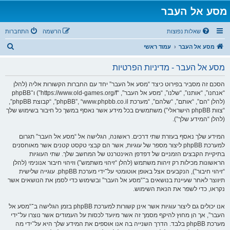
מסע אל העבר
שאלות נפוצות
הרשמה
התחברות
ח
מסע אל העבר
עמוד ראשי
י
מסע אל העבר - מדיניות הפרטיות
פ
ו
הסכם זה מסביר בפירוט כיצד “מסע אל העבר” יחד עם החברות הקשורות אליה (להלן
“אנחנו”, “אותנו”, “שלנו”, “מסע אל העבר”, “https://www.old-games.org/f”) ו־phpBB
ש
(להלן “הם”, “אותם”, “שלהם”, “מערכת phpBB”, “www.phpbb.co.il”, “קבוצת phpBB”,
“צוות phpBB הישראלי”) משתמשים בכל מידע אשר נאסף במשך כל חיבור בשימוש שלך
(להלן “המידע שלך”).
המידע שלך נאסף בעזרת שתי דרכים. ראשונה, הגלישה אל “מסע אל העבר” תגרום
למערכת phpBB ליצור מספר של עוגיות, אשר הם קבצי טקסט קטנים אשר מאוחסנים
בתיקיית הקבצים הזמניים של דפדפן האינטרנט של המחשב שלך. שתי העוגיות
הראשונות מכילות רק זיהות משתמש (להלן “זיהוי משתמש”) וזיהוי חיבור אנונימי (להלן
“זיהוי חיבור”), הנקבעים אצל באופן אוטומטי על־ידי מערכת phpBB. עוגייה שלישית
תיווצר לאחר שעיינת בנושאים ב־“מסע אל העבר” ובשימוש כדי לסמן את הנושאים אשר
נקראו, כדי לשפר את הנאת השימוש.
אנו יכולים גם ליצור עוגיות אשר אינן קשורות למערכת phpBB בזמן הגלישה ב־“מסע אל
העבר”, אך הן מחוץ להיקף מסמך זה אשר מיועד לכסות על העמודים אשר נוצרו על־ידי
מערכת phpBB בלבד. הדרך השנייה בה אנו אוספים את המידע שלך היא על־ידי מה