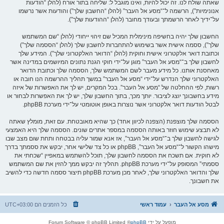
שאתה שולח לנו. זה יכול להיות, ואינו מוגבל ל: שליחה בתור אורח (להלן “הודעות
אנונימיות”), הרשמה ל־“מסע אל העבר” (להלן “החשבון שלך”) והודעות אשר נרשמו
על־ידיך לאחר הרשמתך ובעודך מחובר (להלן “ההודעות שלך”).
החשבון שלך יהיה בחשיפה מינימלית המכיל שם זיהוי ייחודי (להלן “שם המשתמש
שלך”), ססמה אישית אשר בשימוש להתחברות לחשבון שלך (להלן “הססמה שלך”)
וכתובת דואר אלקטרוני אישית וחוקית (להלן “הדואר האלקטרוני שלך”). המידע שלך
לחשבון שלך ב־“מסע אל העבר” מוגן על־ידי חוקי הגנת נתונים המיושמים במדינה אשר
מאחסנת אותנו. כל מידע מעבר לשם המשתמש שלך, הססמה שלך וכתובת הדואר
האלקטרוני שלך הנדרש על־ידי “מסע אל העבר” במשך תהליך ההרשמה הנו חובה או
רשות, לפי ההחלטה של “מסע אל העבר”. בכל המקרים, יש לך את האפשרות של איזה
מידע בחשבונך יוצג לציבור. יותך מכך, בתוך החשבון שלך, יש לך את האפשרות לבחור או
לבטל הודעות דואר אלקטרוני אשר נוצרות באופן אוטומטי על־ידי מערכת phpBB.
הססמה שלך מוצפנת (הצפנה לכיוון אחד) כך שהיא מאובטחת. עם זאת, מומלץ שאתה
לא תבצע שימוש חוזר באותה הססמה במספר אתרים שונים. הססמה שלך היא האמצעי
לגישה לחשבון שלך ב־“מסע אל העבר”, אז אנא שמור עליה בבטחה ותחת שום מצב שבו
מישהו הקשור ל־“מסע אל העבר”, phpBB או כל צד שלישי אחר, יבקש את ססמתך בדרך
לא חוקית. אם תשכח את הססמה לחשבון שלך, תוכל להשתמש במאפיין “שכחתי את
ססמתי” המסופק על־ידי מערכת phpBB. תהליך זה יבקש ממך להזין את שם המשתמש
שלך והדואר האלקטרוני שלך, לאחר מכן מערכת phpBB תיצור ססמה חדשה כדי להשיב
את חשבונך.
מסע אל העבר
עמוד ראשי
כל הזמנים הם
UTC+03:00
מופעל על ידי
phpBB
® Forum Software © phpBB Limited