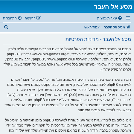
מסע אל העבר
שאלות נפוצות
הרשמה
התחברות
ח
מסע אל העבר
עמוד ראשי
י
מסע אל העבר - מדיניות הפרטיות
פ
ו
הסכם זה מסביר בפירוט כיצד “מסע אל העבר” יחד עם החברות הקשורות אליה (להלן
“אנחנו”, “אותנו”, “שלנו”, “מסע אל העבר”, “https://www.old-games.org/f”) ו־phpBB
ש
(להלן “הם”, “אותם”, “שלהם”, “מערכת phpBB”, “www.phpbb.co.il”, “קבוצת phpBB”,
“צוות phpBB הישראלי”) משתמשים בכל מידע אשר נאסף במשך כל חיבור בשימוש שלך
(להלן “המידע שלך”).
המידע שלך נאסף בעזרת שתי דרכים. ראשונה, הגלישה אל “מסע אל העבר” תגרום
למערכת phpBB ליצור מספר של עוגיות, אשר הם קבצי טקסט קטנים אשר מאוחסנים
בתיקיית הקבצים הזמניים של דפדפן האינטרנט של המחשב שלך. שתי העוגיות
הראשונות מכילות רק זיהות משתמש (להלן “זיהוי משתמש”) וזיהוי חיבור אנונימי (להלן
“זיהוי חיבור”), הנקבעים אצל באופן אוטומטי על־ידי מערכת phpBB. עוגייה שלישית
תיווצר לאחר שעיינת בנושאים ב־“מסע אל העבר” ובשימוש כדי לסמן את הנושאים אשר
נקראו, כדי לשפר את הנאת השימוש.
אנו יכולים גם ליצור עוגיות אשר אינן קשורות למערכת phpBB בזמן הגלישה ב־“מסע אל
העבר”, אך הן מחוץ להיקף מסמך זה אשר מיועד לכסות על העמודים אשר נוצרו על־ידי
מערכת phpBB בלבד. הדרך השנייה בה אנו אוספים את המידע שלך היא על־ידי מה