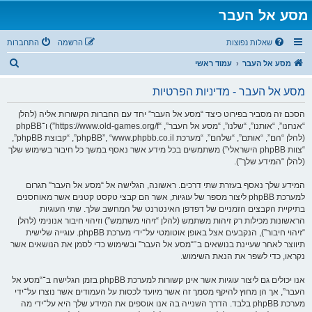
מסע אל העבר
שאלות נפוצות
הרשמה
התחברות
ח
מסע אל העבר
עמוד ראשי
י
מסע אל העבר - מדיניות הפרטיות
פ
ו
הסכם זה מסביר בפירוט כיצד “מסע אל העבר” יחד עם החברות הקשורות אליה (להלן
“אנחנו”, “אותנו”, “שלנו”, “מסע אל העבר”, “https://www.old-games.org/f”) ו־phpBB
ש
(להלן “הם”, “אותם”, “שלהם”, “מערכת phpBB”, “www.phpbb.co.il”, “קבוצת phpBB”,
“צוות phpBB הישראלי”) משתמשים בכל מידע אשר נאסף במשך כל חיבור בשימוש שלך
(להלן “המידע שלך”).
המידע שלך נאסף בעזרת שתי דרכים. ראשונה, הגלישה אל “מסע אל העבר” תגרום
למערכת phpBB ליצור מספר של עוגיות, אשר הם קבצי טקסט קטנים אשר מאוחסנים
בתיקיית הקבצים הזמניים של דפדפן האינטרנט של המחשב שלך. שתי העוגיות
הראשונות מכילות רק זיהות משתמש (להלן “זיהוי משתמש”) וזיהוי חיבור אנונימי (להלן
“זיהוי חיבור”), הנקבעים אצל באופן אוטומטי על־ידי מערכת phpBB. עוגייה שלישית
תיווצר לאחר שעיינת בנושאים ב־“מסע אל העבר” ובשימוש כדי לסמן את הנושאים אשר
נקראו, כדי לשפר את הנאת השימוש.
אנו יכולים גם ליצור עוגיות אשר אינן קשורות למערכת phpBB בזמן הגלישה ב־“מסע אל
העבר”, אך הן מחוץ להיקף מסמך זה אשר מיועד לכסות על העמודים אשר נוצרו על־ידי
מערכת phpBB בלבד. הדרך השנייה בה אנו אוספים את המידע שלך היא על־ידי מה