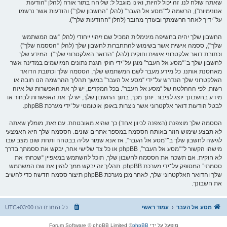
שאתה שולח לנו. זה יכול להיות, ואינו מוגבל ל: שליחה בתור אורח (להלן “הודעות
אנונימיות”), הרשמה ל־“מסע אל העבר” (להלן “החשבון שלך”) והודעות אשר נרשמו
על־ידיך לאחר הרשמתך ובעודך מחובר (להלן “ההודעות שלך”).
החשבון שלך יהיה בחשיפה מינימלית המכיל שם זיהוי ייחודי (להלן “שם המשתמש
שלך”), ססמה אישית אשר בשימוש להתחברות לחשבון שלך (להלן “הססמה שלך”)
וכתובת דואר אלקטרוני אישית וחוקית (להלן “הדואר האלקטרוני שלך”). המידע שלך
לחשבון שלך ב־“מסע אל העבר” מוגן על־ידי חוקי הגנת נתונים המיושמים במדינה אשר
מאחסנת אותנו. כל מידע מעבר לשם המשתמש שלך, הססמה שלך וכתובת הדואר
האלקטרוני שלך הנדרש על־ידי “מסע אל העבר” במשך תהליך ההרשמה הנו חובה או
רשות, לפי ההחלטה של “מסע אל העבר”. בכל המקרים, יש לך את האפשרות של איזה
מידע בחשבונך יוצג לציבור. יותך מכך, בתוך החשבון שלך, יש לך את האפשרות לבחור או
לבטל הודעות דואר אלקטרוני אשר נוצרות באופן אוטומטי על־ידי מערכת phpBB.
הססמה שלך מוצפנת (הצפנה לכיוון אחד) כך שהיא מאובטחת. עם זאת, מומלץ שאתה
לא תבצע שימוש חוזר באותה הססמה במספר אתרים שונים. הססמה שלך היא האמצעי
לגישה לחשבון שלך ב־“מסע אל העבר”, אז אנא שמור עליה בבטחה ותחת שום מצב שבו
מישהו הקשור ל־“מסע אל העבר”, phpBB או כל צד שלישי אחר, יבקש את ססמתך בדרך
לא חוקית. אם תשכח את הססמה לחשבון שלך, תוכל להשתמש במאפיין “שכחתי את
ססמתי” המסופק על־ידי מערכת phpBB. תהליך זה יבקש ממך להזין את שם המשתמש
שלך והדואר האלקטרוני שלך, לאחר מכן מערכת phpBB תיצור ססמה חדשה כדי להשיב
את חשבונך.
מסע אל העבר
עמוד ראשי
כל הזמנים הם
UTC+03:00
מופעל על ידי
phpBB
® Forum Software © phpBB Limited