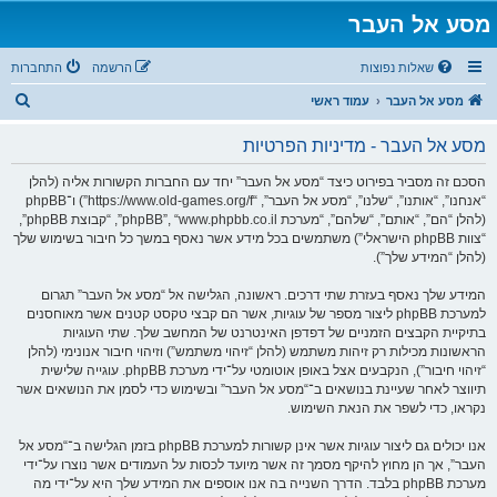
מסע אל העבר
שאלות נפוצות
הרשמה
התחברות
ח
מסע אל העבר
עמוד ראשי
י
מסע אל העבר - מדיניות הפרטיות
פ
ו
הסכם זה מסביר בפירוט כיצד “מסע אל העבר” יחד עם החברות הקשורות אליה (להלן
“אנחנו”, “אותנו”, “שלנו”, “מסע אל העבר”, “https://www.old-games.org/f”) ו־phpBB
ש
(להלן “הם”, “אותם”, “שלהם”, “מערכת phpBB”, “www.phpbb.co.il”, “קבוצת phpBB”,
“צוות phpBB הישראלי”) משתמשים בכל מידע אשר נאסף במשך כל חיבור בשימוש שלך
(להלן “המידע שלך”).
המידע שלך נאסף בעזרת שתי דרכים. ראשונה, הגלישה אל “מסע אל העבר” תגרום
למערכת phpBB ליצור מספר של עוגיות, אשר הם קבצי טקסט קטנים אשר מאוחסנים
בתיקיית הקבצים הזמניים של דפדפן האינטרנט של המחשב שלך. שתי העוגיות
הראשונות מכילות רק זיהות משתמש (להלן “זיהוי משתמש”) וזיהוי חיבור אנונימי (להלן
“זיהוי חיבור”), הנקבעים אצל באופן אוטומטי על־ידי מערכת phpBB. עוגייה שלישית
תיווצר לאחר שעיינת בנושאים ב־“מסע אל העבר” ובשימוש כדי לסמן את הנושאים אשר
נקראו, כדי לשפר את הנאת השימוש.
אנו יכולים גם ליצור עוגיות אשר אינן קשורות למערכת phpBB בזמן הגלישה ב־“מסע אל
העבר”, אך הן מחוץ להיקף מסמך זה אשר מיועד לכסות על העמודים אשר נוצרו על־ידי
מערכת phpBB בלבד. הדרך השנייה בה אנו אוספים את המידע שלך היא על־ידי מה