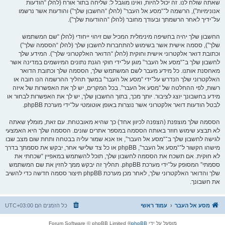
שאתה שולח לנו. זה יכול להיות, ואינו מוגבל ל: שליחה בתור אורח (להלן “הודעות
אנונימיות”), הרשמה ל־“מסע אל העבר” (להלן “החשבון שלך”) והודעות אשר נרשמו
על־ידיך לאחר הרשמתך ובעודך מחובר (להלן “ההודעות שלך”).
החשבון שלך יהיה בחשיפה מינימלית המכיל שם זיהוי ייחודי (להלן “שם המשתמש
שלך”), ססמה אישית אשר בשימוש להתחברות לחשבון שלך (להלן “הססמה שלך”)
וכתובת דואר אלקטרוני אישית וחוקית (להלן “הדואר האלקטרוני שלך”). המידע שלך
לחשבון שלך ב־“מסע אל העבר” מוגן על־ידי חוקי הגנת נתונים המיושמים במדינה אשר
מאחסנת אותנו. כל מידע מעבר לשם המשתמש שלך, הססמה שלך וכתובת הדואר
האלקטרוני שלך הנדרש על־ידי “מסע אל העבר” במשך תהליך ההרשמה הנו חובה או
רשות, לפי ההחלטה של “מסע אל העבר”. בכל המקרים, יש לך את האפשרות של איזה
מידע בחשבונך יוצג לציבור. יותך מכך, בתוך החשבון שלך, יש לך את האפשרות לבחור או
לבטל הודעות דואר אלקטרוני אשר נוצרות באופן אוטומטי על־ידי מערכת phpBB.
הססמה שלך מוצפנת (הצפנה לכיוון אחד) כך שהיא מאובטחת. עם זאת, מומלץ שאתה
לא תבצע שימוש חוזר באותה הססמה במספר אתרים שונים. הססמה שלך היא האמצעי
לגישה לחשבון שלך ב־“מסע אל העבר”, אז אנא שמור עליה בבטחה ותחת שום מצב שבו
מישהו הקשור ל־“מסע אל העבר”, phpBB או כל צד שלישי אחר, יבקש את ססמתך בדרך
לא חוקית. אם תשכח את הססמה לחשבון שלך, תוכל להשתמש במאפיין “שכחתי את
ססמתי” המסופק על־ידי מערכת phpBB. תהליך זה יבקש ממך להזין את שם המשתמש
שלך והדואר האלקטרוני שלך, לאחר מכן מערכת phpBB תיצור ססמה חדשה כדי להשיב
את חשבונך.
מסע אל העבר
עמוד ראשי
כל הזמנים הם
UTC+03:00
מופעל על ידי
phpBB
® Forum Software © phpBB Limited