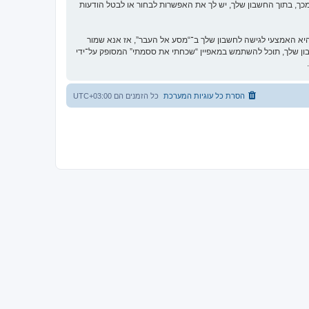
כך, בתוך החשבון שלך, יש לך את האפשרות לבחור או לבטל הודעות
א האמצעי לגישה לחשבון שלך ב־“מסע אל העבר”, אז אנא שמור
וקית. אם תשכח את הססמה לחשבון שלך, תוכל להשתמש במאפיין “שכחתי את ססמתי” המסופק על־ידי
הסרת כל עוגיות המערכת
כל הזמנים הם
UTC+03:00