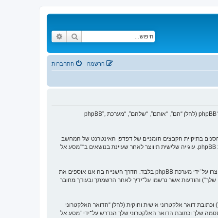
חיפוש
חיפוש מתקדם
הרשמה
התחברות
הסכם זה מסביר בפירוט כיצד “מסע אל העבר” יחד עם החברות הקשורות אליה (להלן “אנחנו”, “אותנו”, “שלנו”, “מסע אל העבר”, “https://www.old-games.org/f”) ו־phpBB (להלן “הם”, “אותם”, “שלהם”, “מערכת phpBB”,
 של עוגיות, אשר הם קבצי טקסט קטנים אשר מאוחסנים בתיקיית הקבצים הזמניים של דפדפן האינטרנט של המחשב
שלך. שתי העוגיות הראשונות מכילות רק זיהות משתמש (להלן “זיהוי משתמש”) וזיהוי חיבור אנונימי (להלן “זיהוי חיבור”), הנקבעים אצל באופן אוטומטי על־ידי מערכת phpBB. עוגייה שלישית תיווצר לאחר שעיינת בנושאים ב־“מסע אל
אנו יכולים גם ליצור עוגיות אשר אינן קשורות למערכת phpBB בזמן הגלישה ב־“מסע אל העבר”, אך הן מחוץ להיקף מסמך זה אשר מיועד לכסות על העמודים אשר נוצרו על־ידי מערכת phpBB בלבד. הדרך השנייה בה אנו אוספים את
ון שלך”) והודעות אשר נרשמו על־ידיך לאחר הרשמתך ובעודך מחובר
כתובת דואר אלקטרוני אישית וחוקית (להלן “הדואר האלקטרוני
ססמה שלך וכתובת הדואר האלקטרוני שלך הנדרש על־ידי “מסע אל