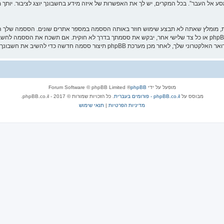
אל העבר”. בכל המקרים, יש לך את האפשרות של איזה מידע בחשבונך יוצג לציבור. יותך מ
ת, מומלץ שאתה לא תבצע שימוש חוזר באותה הססמה במספר אתרים שונים. הססמה שלך הי
עליה בבטחה ותחת שום מצב שבו מישהו הקשור ל־“מסע אל העבר”, phpBB או כל צד שלישי אחר, יבקש את ססמתך בדרך לא ח
מופעל על ידי
phpBB
® Forum Software © phpBB Limited
מבוסס על
phpBB.co.il - פורומים בעברית
. כל הזכויות שמורות © 2017 - phpBB.co.il.
מדיניות הפרטיות
|
תנאי שימוש