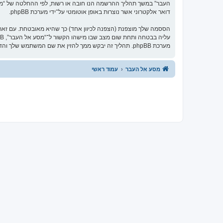
העבר” במשך תהליך ההרשמה הנו חובה או רשות, לפי ההחלטה של “מסע 
דואר אלקטרוני אשר נוצרות באופן אוטומטי על־ידי מערכת phpBB.
הססמה שלך מוצפנת (הצפנה לכיוון אחד) כך שהיא מאובטחת. עם זא
מערכת phpBB. תהליך זה יבקש ממך להזין את שם המשתמש שלך והדואר האלקטרוני שלך, לאחר מכן מערכת phpBB תיצור ססמה חדשה כדי להשיב את חשבונך.
מסע אל העבר
עמוד ראשי