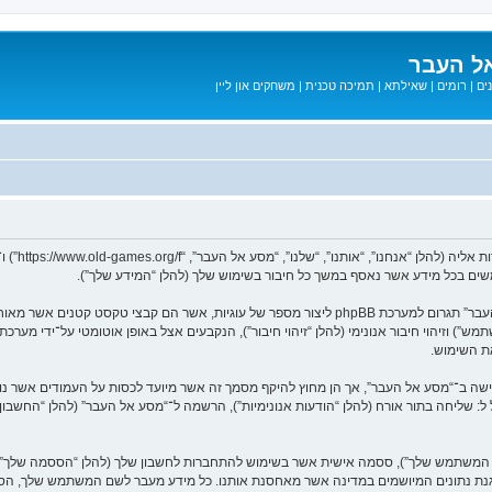
ל העבר
ים
|
רומים
|
שאילתא
|
תמיכה טכנית
|
משחקים און ליין
המידע שלך נאסף בעזרת שתי דרכים. ראשונה, הגלישה אל “מסע אל העבר” תגרום למערכת phpBB ליצור מספר
ת השימוש.
בל ל: שליחה בתור אורח (להלן “הודעות אנונימיות”), הרשמה ל־“מסע אל העבר” (להלן “החשב
שם המשתמש שלך”), ססמה אישית אשר בשימוש להתחברות לחשבון שלך (להלן “הססמה שלך”) ו
 הגנת נתונים המיושמים במדינה אשר מאחסנת אותנו. כל מידע מעבר לשם המשתמש שלך, ה