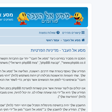
מסע א
משחקים ישנ
קישורים מהירים
שאלות נפוצות
מסע אל העבר
עמוד ראשי
מסע אל העבר - מדיניות הפרטיות
“www.phpbb.co.il”, “קבוצת phpBB”, “צוות phpBB הישראלי”) משתמשים בכל מידע אשר נאסף במשך כל חיבור בשימוש שלך (להלן “המידע שלך”).
העבר” ובשימוש כדי לסמן את הנושאים אשר נקראו, כדי לשפר את הנא
המידע שלך היא על־ידי מה שאתה שולח לנו. זה יכול להיות, ואינו מוג
(להלן “ההודעות שלך”).
החשבון שלך יהיה בחשיפה מינימלית המכיל שם זיהוי ייחודי (להלן “
שלך”). המידע שלך לחשבון שלך ב־“מסע אל העבר” מוגן על־ידי חוקי