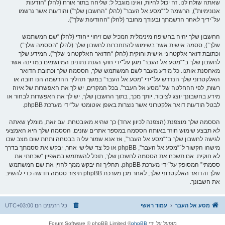
שאתה שולח לנו. זה יכול להיות, ואינו מוגבל ל: שליחה בתור אורח (להלן “הודעות
אנונימיות”), הרשמה ל־“מסע אל העבר” (להלן “החשבון שלך”) והודעות אשר נרשמו
על־ידיך לאחר הרשמתך ובעודך מחובר (להלן “ההודעות שלך”).
החשבון שלך יהיה בחשיפה מינימלית המכיל שם זיהוי ייחודי (להלן “שם המשתמש
שלך”), ססמה אישית אשר בשימוש להתחברות לחשבון שלך (להלן “הססמה שלך”)
וכתובת דואר אלקטרוני אישית וחוקית (להלן “הדואר האלקטרוני שלך”). המידע שלך
לחשבון שלך ב־“מסע אל העבר” מוגן על־ידי חוקי הגנת נתונים המיושמים במדינה אשר
מאחסנת אותנו. כל מידע מעבר לשם המשתמש שלך, הססמה שלך וכתובת הדואר
האלקטרוני שלך הנדרש על־ידי “מסע אל העבר” במשך תהליך ההרשמה הנו חובה או
רשות, לפי ההחלטה של “מסע אל העבר”. בכל המקרים, יש לך את האפשרות של איזה
מידע בחשבונך יוצג לציבור. יותך מכך, בתוך החשבון שלך, יש לך את האפשרות לבחור או
לבטל הודעות דואר אלקטרוני אשר נוצרות באופן אוטומטי על־ידי מערכת phpBB.
הססמה שלך מוצפנת (הצפנה לכיוון אחד) כך שהיא מאובטחת. עם זאת, מומלץ שאתה
לא תבצע שימוש חוזר באותה הססמה במספר אתרים שונים. הססמה שלך היא האמצעי
לגישה לחשבון שלך ב־“מסע אל העבר”, אז אנא שמור עליה בבטחה ותחת שום מצב שבו
מישהו הקשור ל־“מסע אל העבר”, phpBB או כל צד שלישי אחר, יבקש את ססמתך בדרך
לא חוקית. אם תשכח את הססמה לחשבון שלך, תוכל להשתמש במאפיין “שכחתי את
ססמתי” המסופק על־ידי מערכת phpBB. תהליך זה יבקש ממך להזין את שם המשתמש
שלך והדואר האלקטרוני שלך, לאחר מכן מערכת phpBB תיצור ססמה חדשה כדי להשיב
את חשבונך.
מסע אל העבר
עמוד ראשי
כל הזמנים הם
UTC+03:00
מופעל על ידי
phpBB
® Forum Software © phpBB Limited