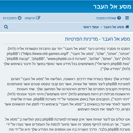
מסע אל העבר
שאלות נפוצות
הרשמה
התחברות
ח
מסע אל העבר
עמוד ראשי
י
מסע אל העבר - מדיניות הפרטיות
פ
ו
הסכם זה מסביר בפירוט כיצד “מסע אל העבר” יחד עם החברות הקשורות אליה (להלן
“אנחנו”, “אותנו”, “שלנו”, “מסע אל העבר”, “https://www.old-games.org/f”) ו־phpBB
ש
(להלן “הם”, “אותם”, “שלהם”, “מערכת phpBB”, “www.phpbb.co.il”, “קבוצת phpBB”,
“צוות phpBB הישראלי”) משתמשים בכל מידע אשר נאסף במשך כל חיבור בשימוש שלך
(להלן “המידע שלך”).
המידע שלך נאסף בעזרת שתי דרכים. ראשונה, הגלישה אל “מסע אל העבר” תגרום
למערכת phpBB ליצור מספר של עוגיות, אשר הם קבצי טקסט קטנים אשר מאוחסנים
בתיקיית הקבצים הזמניים של דפדפן האינטרנט של המחשב שלך. שתי העוגיות
הראשונות מכילות רק זיהות משתמש (להלן “זיהוי משתמש”) וזיהוי חיבור אנונימי (להלן
“זיהוי חיבור”), הנקבעים אצל באופן אוטומטי על־ידי מערכת phpBB. עוגייה שלישית
תיווצר לאחר שעיינת בנושאים ב־“מסע אל העבר” ובשימוש כדי לסמן את הנושאים אשר
נקראו, כדי לשפר את הנאת השימוש.
אנו יכולים גם ליצור עוגיות אשר אינן קשורות למערכת phpBB בזמן הגלישה ב־“מסע אל
העבר”, אך הן מחוץ להיקף מסמך זה אשר מיועד לכסות על העמודים אשר נוצרו על־ידי
מערכת phpBB בלבד. הדרך השנייה בה אנו אוספים את המידע שלך היא על־ידי מה