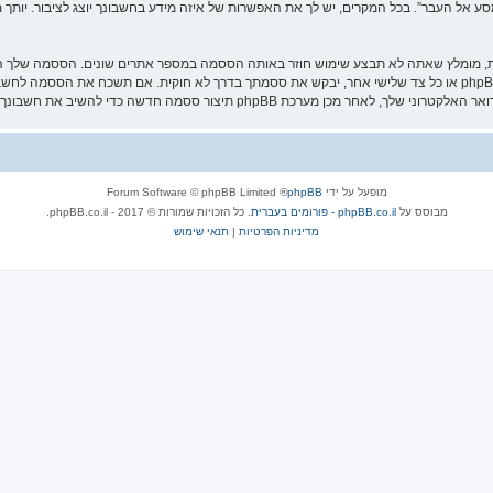
אל העבר”. בכל המקרים, יש לך את האפשרות של איזה מידע בחשבונך יוצג לציבור. יותך מ
ת, מומלץ שאתה לא תבצע שימוש חוזר באותה הססמה במספר אתרים שונים. הססמה שלך הי
עליה בבטחה ותחת שום מצב שבו מישהו הקשור ל־“מסע אל העבר”, phpBB או כל צד שלישי אחר, יבקש את ססמתך בדרך לא ח
מופעל על ידי
phpBB
® Forum Software © phpBB Limited
מבוסס על
phpBB.co.il - פורומים בעברית
. כל הזכויות שמורות © 2017 - phpBB.co.il.
מדיניות הפרטיות
|
תנאי שימוש