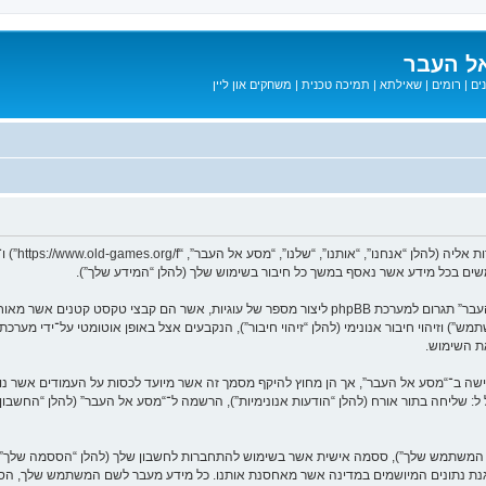
ל העבר
ים
|
רומים
|
שאילתא
|
תמיכה טכנית
|
משחקים און ליין
המידע שלך נאסף בעזרת שתי דרכים. ראשונה, הגלישה אל “מסע אל העבר” תגרום למערכת phpBB ליצור מספר
ת השימוש.
בל ל: שליחה בתור אורח (להלן “הודעות אנונימיות”), הרשמה ל־“מסע אל העבר” (להלן “החשב
שם המשתמש שלך”), ססמה אישית אשר בשימוש להתחברות לחשבון שלך (להלן “הססמה שלך”) ו
 הגנת נתונים המיושמים במדינה אשר מאחסנת אותנו. כל מידע מעבר לשם המשתמש שלך, ה