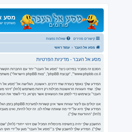
מסע א
משחקים ישנ
קישורים מהירים
שאלות נפוצות
מסע אל העבר
עמוד ראשי
מסע אל העבר - מדיניות הפרטיות
“www.phpbb.co.il”, “קבוצת phpBB”, “צוות phpBB הישראלי”) משתמשים בכל מידע אשר נאסף במשך כל חיבור בשימוש שלך (להלן “המידע שלך”).
העבר” ובשימוש כדי לסמן את הנושאים אשר נקראו, כדי לשפר את הנא
המידע שלך היא על־ידי מה שאתה שולח לנו. זה יכול להיות, ואינו מוג
(להלן “ההודעות שלך”).
החשבון שלך יהיה בחשיפה מינימלית המכיל שם זיהוי ייחודי (להלן “
שלך”). המידע שלך לחשבון שלך ב־“מסע אל העבר” מוגן על־ידי חוקי