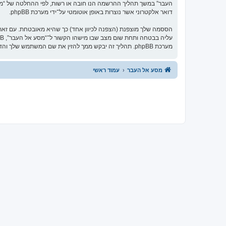
העבר” במשך תהליך ההרשמה הנו חובה או רשות, לפי ההחלטה של “מסע 
דואר אלקטרוני אשר נוצרות באופן אוטומטי על־ידי מערכת phpBB.
הססמה שלך מוצפנת (הצפנה לכיוון אחד) כך שהיא מאובטחת. עם זא
מערכת phpBB. תהליך זה יבקש ממך להזין את שם המשתמש שלך והדואר האלקטרוני שלך, לאחר מכן מערכת phpBB תיצור ססמה חדשה כדי להשיב את חשבונך.
מסע אל העבר
עמוד ראשי