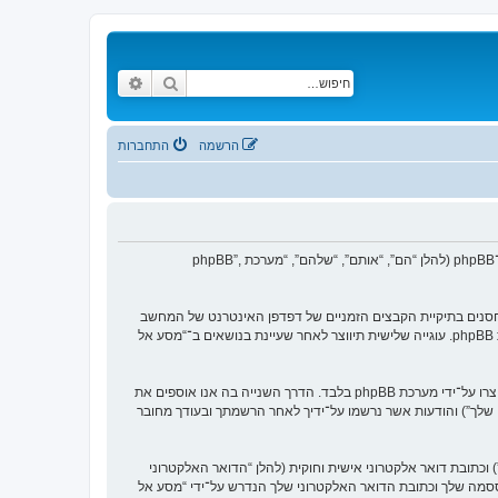
חיפוש
חיפוש מתקדם
הרשמה
התחברות
הסכם זה מסביר בפירוט כיצד “מסע אל העבר” יחד עם החברות הקשורות אליה (להלן “אנחנו”, “אותנו”, “שלנו”, “מסע אל העבר”, “https://www.old-games.org/f”) ו־phpBB (להלן “הם”, “אותם”, “שלהם”, “מערכת phpBB”,
 של עוגיות, אשר הם קבצי טקסט קטנים אשר מאוחסנים בתיקיית הקבצים הזמניים של דפדפן האינטרנט של המחשב
שלך. שתי העוגיות הראשונות מכילות רק זיהות משתמש (להלן “זיהוי משתמש”) וזיהוי חיבור אנונימי (להלן “זיהוי חיבור”), הנקבעים אצל באופן אוטומטי על־ידי מערכת phpBB. עוגייה שלישית תיווצר לאחר שעיינת בנושאים ב־“מסע אל
אנו יכולים גם ליצור עוגיות אשר אינן קשורות למערכת phpBB בזמן הגלישה ב־“מסע אל העבר”, אך הן מחוץ להיקף מסמך זה אשר מיועד לכסות על העמודים אשר נוצרו על־ידי מערכת phpBB בלבד. הדרך השנייה בה אנו אוספים את
ון שלך”) והודעות אשר נרשמו על־ידיך לאחר הרשמתך ובעודך מחובר
כתובת דואר אלקטרוני אישית וחוקית (להלן “הדואר האלקטרוני
ססמה שלך וכתובת הדואר האלקטרוני שלך הנדרש על־ידי “מסע אל