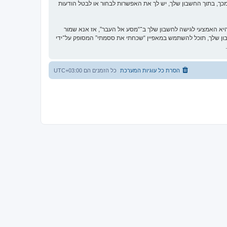
כך, בתוך החשבון שלך, יש לך את האפשרות לבחור או לבטל הודעות
א האמצעי לגישה לחשבון שלך ב־“מסע אל העבר”, אז אנא שמור
וקית. אם תשכח את הססמה לחשבון שלך, תוכל להשתמש במאפיין “שכחתי את ססמתי” המסופק על־ידי
הסרת כל עוגיות המערכת
כל הזמנים הם
UTC+03:00