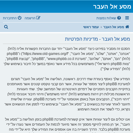
מסע אל העבר
שאלות נפוצות
הרשמה
התחברות
ח
מסע אל העבר
עמוד ראשי
י
מסע אל העבר - מדיניות הפרטיות
פ
ו
הסכם זה מסביר בפירוט כיצד “מסע אל העבר” יחד עם החברות הקשורות אליה (להלן
“אנחנו”, “אותנו”, “שלנו”, “מסע אל העבר”, “https://www.old-games.org/f”) ו־phpBB
ש
(להלן “הם”, “אותם”, “שלהם”, “מערכת phpBB”, “www.phpbb.co.il”, “קבוצת phpBB”,
“צוות phpBB הישראלי”) משתמשים בכל מידע אשר נאסף במשך כל חיבור בשימוש שלך
(להלן “המידע שלך”).
המידע שלך נאסף בעזרת שתי דרכים. ראשונה, הגלישה אל “מסע אל העבר” תגרום
למערכת phpBB ליצור מספר של עוגיות, אשר הם קבצי טקסט קטנים אשר מאוחסנים
בתיקיית הקבצים הזמניים של דפדפן האינטרנט של המחשב שלך. שתי העוגיות
הראשונות מכילות רק זיהות משתמש (להלן “זיהוי משתמש”) וזיהוי חיבור אנונימי (להלן
“זיהוי חיבור”), הנקבעים אצל באופן אוטומטי על־ידי מערכת phpBB. עוגייה שלישית
תיווצר לאחר שעיינת בנושאים ב־“מסע אל העבר” ובשימוש כדי לסמן את הנושאים אשר
נקראו, כדי לשפר את הנאת השימוש.
אנו יכולים גם ליצור עוגיות אשר אינן קשורות למערכת phpBB בזמן הגלישה ב־“מסע אל
העבר”, אך הן מחוץ להיקף מסמך זה אשר מיועד לכסות על העמודים אשר נוצרו על־ידי
מערכת phpBB בלבד. הדרך השנייה בה אנו אוספים את המידע שלך היא על־ידי מה