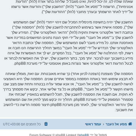
שאתה שולח לנו. זה יכול להיות, ואינו מוגבל ל: שליחה בתור אורח (להלן “הודעות
אנונימיות”), הרשמה ל־“מסע אל העבר” (להלן “החשבון שלך”) והודעות אשר נרשמו
על־ידיך לאחר הרשמתך ובעודך מחובר (להלן “ההודעות שלך”).
החשבון שלך יהיה בחשיפה מינימלית המכיל שם זיהוי ייחודי (להלן “שם המשתמש
שלך”), ססמה אישית אשר בשימוש להתחברות לחשבון שלך (להלן “הססמה שלך”)
וכתובת דואר אלקטרוני אישית וחוקית (להלן “הדואר האלקטרוני שלך”). המידע שלך
לחשבון שלך ב־“מסע אל העבר” מוגן על־ידי חוקי הגנת נתונים המיושמים במדינה אשר
מאחסנת אותנו. כל מידע מעבר לשם המשתמש שלך, הססמה שלך וכתובת הדואר
האלקטרוני שלך הנדרש על־ידי “מסע אל העבר” במשך תהליך ההרשמה הנו חובה או
רשות, לפי ההחלטה של “מסע אל העבר”. בכל המקרים, יש לך את האפשרות של איזה
מידע בחשבונך יוצג לציבור. יותך מכך, בתוך החשבון שלך, יש לך את האפשרות לבחור או
לבטל הודעות דואר אלקטרוני אשר נוצרות באופן אוטומטי על־ידי מערכת phpBB.
הססמה שלך מוצפנת (הצפנה לכיוון אחד) כך שהיא מאובטחת. עם זאת, מומלץ שאתה
לא תבצע שימוש חוזר באותה הססמה במספר אתרים שונים. הססמה שלך היא האמצעי
לגישה לחשבון שלך ב־“מסע אל העבר”, אז אנא שמור עליה בבטחה ותחת שום מצב שבו
מישהו הקשור ל־“מסע אל העבר”, phpBB או כל צד שלישי אחר, יבקש את ססמתך בדרך
לא חוקית. אם תשכח את הססמה לחשבון שלך, תוכל להשתמש במאפיין “שכחתי את
ססמתי” המסופק על־ידי מערכת phpBB. תהליך זה יבקש ממך להזין את שם המשתמש
שלך והדואר האלקטרוני שלך, לאחר מכן מערכת phpBB תיצור ססמה חדשה כדי להשיב
את חשבונך.
מסע אל העבר
עמוד ראשי
כל הזמנים הם
UTC+03:00
מופעל על ידי
phpBB
® Forum Software © phpBB Limited