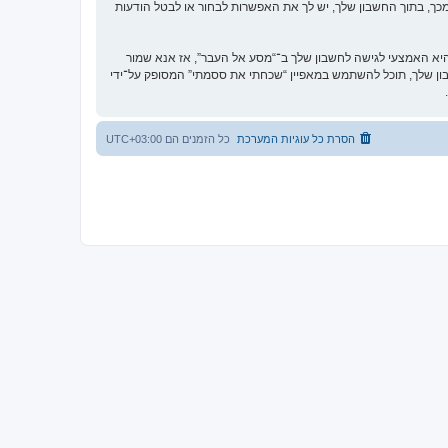
כך, בתוך החשבון שלך, יש לך את האפשרות לבחור או לבטל הודעות
א האמצעי לגישה לחשבון שלך ב־“מסע אל העבר”, אז אנא שמור
וקית. אם תשכח את הססמה לחשבון שלך, תוכל להשתמש במאפיין “שכחתי את ססמתי” המסופק על־ידי
הסרת כל עוגיות המערכת
כל הזמנים הם
UTC+03:00