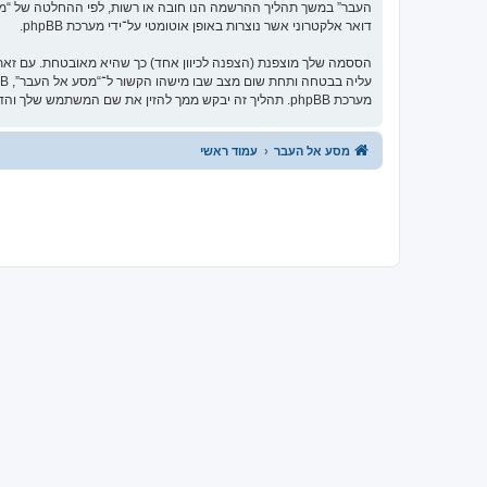
העבר” במשך תהליך ההרשמה הנו חובה או רשות, לפי ההחלטה של “מסע 
דואר אלקטרוני אשר נוצרות באופן אוטומטי על־ידי מערכת phpBB.
הססמה שלך מוצפנת (הצפנה לכיוון אחד) כך שהיא מאובטחת. עם זא
מערכת phpBB. תהליך זה יבקש ממך להזין את שם המשתמש שלך והדואר האלקטרוני שלך, לאחר מכן מערכת phpBB תיצור ססמה חדשה כדי להשיב את חשבונך.
מסע אל העבר
עמוד ראשי