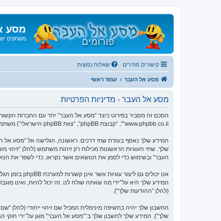
מסע א
משחקים ישנ
קישורים מהירים
שאלות נפוצות
מסע אל העבר
עמוד ראשי
מסע אל העבר - מדיניות הפרטיות
“www.phpbb.co.il”, “קבוצת phpBB”, “צוות phpBB הישראלי”) משתמשים בכל מידע אשר נאסף במשך כל חיבור בשימוש שלך (להלן “המידע שלך”).
העבר” ובשימוש כדי לסמן את הנושאים אשר נקראו, כדי לשפר את הנא
המידע שלך היא על־ידי מה שאתה שולח לנו. זה יכול להיות, ואינו מוג
(להלן “ההודעות שלך”).
החשבון שלך יהיה בחשיפה מינימלית המכיל שם זיהוי ייחודי (להלן “
שלך”). המידע שלך לחשבון שלך ב־“מסע אל העבר” מוגן על־ידי חוקי