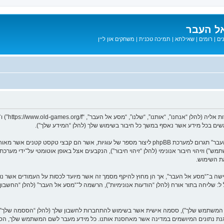
ל העבר
ים
|
רומים
|
שאילתא
|
תמיכה טכנית
|
משחקים און ליין
המידע שלך נאסף בעזרת שתי דרכים. ראשונה, הגלישה אל “מסע אל העבר” תגרום למערכת phpBB ליצור מספר
ת השימוש.
בל ל: שליחה בתור אורח (להלן “הודעות אנונימיות”), הרשמה ל־“מסע אל העבר” (להלן “החשב
שם המשתמש שלך”), ססמה אישית אשר בשימוש להתחברות לחשבון שלך (להלן “הססמה שלך”) ו
 הגנת נתונים המיושמים במדינה אשר מאחסנת אותנו. כל מידע מעבר לשם המשתמש שלך, ה