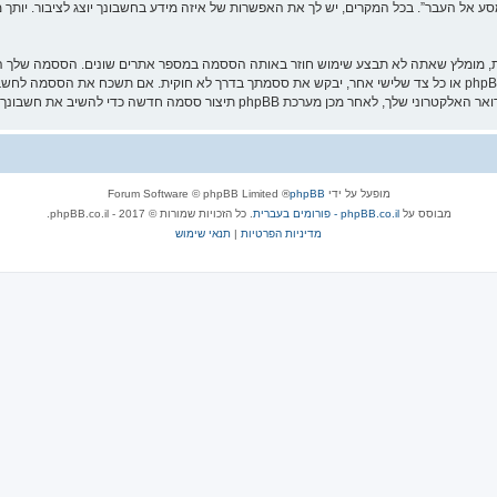
אל העבר”. בכל המקרים, יש לך את האפשרות של איזה מידע בחשבונך יוצג לציבור. יותך מ
ת, מומלץ שאתה לא תבצע שימוש חוזר באותה הססמה במספר אתרים שונים. הססמה שלך הי
עליה בבטחה ותחת שום מצב שבו מישהו הקשור ל־“מסע אל העבר”, phpBB או כל צד שלישי אחר, יבקש את ססמתך בדרך לא ח
מופעל על ידי
phpBB
® Forum Software © phpBB Limited
מבוסס על
phpBB.co.il - פורומים בעברית
. כל הזכויות שמורות © 2017 - phpBB.co.il.
מדיניות הפרטיות
|
תנאי שימוש