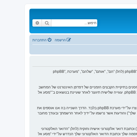
חיפוש
חיפוש מתקדם
הרשמה
התחברות
הסכם זה מסביר בפירוט כיצד “מסע אל העבר” יחד עם החברות הקשורות אליה (להלן “אנחנו”, “אותנו”, “שלנו”, “מסע אל העבר”, “https://www.old-games.org/f”) ו־phpBB (להלן “הם”, “אותם”, “שלהם”, “מערכת phpBB”,
 של עוגיות, אשר הם קבצי טקסט קטנים אשר מאוחסנים בתיקיית הקבצים הזמניים של דפדפן האינטרנט של המחשב
שלך. שתי העוגיות הראשונות מכילות רק זיהות משתמש (להלן “זיהוי משתמש”) וזיהוי חיבור אנונימי (להלן “זיהוי חיבור”), הנקבעים אצל באופן אוטומטי על־ידי מערכת phpBB. עוגייה שלישית תיווצר לאחר שעיינת בנושאים ב־“מסע אל
אנו יכולים גם ליצור עוגיות אשר אינן קשורות למערכת phpBB בזמן הגלישה ב־“מסע אל העבר”, אך הן מחוץ להיקף מסמך זה אשר מיועד לכסות על העמודים אשר נוצרו על־ידי מערכת phpBB בלבד. הדרך השנייה בה אנו אוספים את
ון שלך”) והודעות אשר נרשמו על־ידיך לאחר הרשמתך ובעודך מחובר
כתובת דואר אלקטרוני אישית וחוקית (להלן “הדואר האלקטרוני
ססמה שלך וכתובת הדואר האלקטרוני שלך הנדרש על־ידי “מסע אל