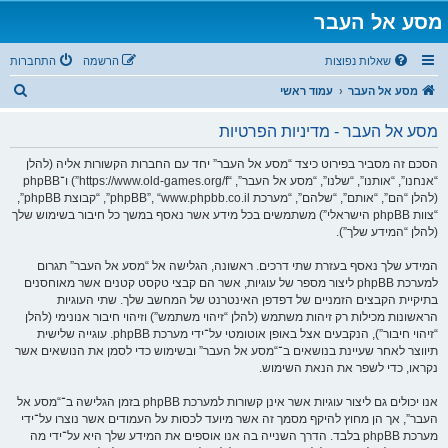
מסע אל העבר
שאלות נפוצות
הרשמה
התחברות
ח
מסע אל העבר
עמוד ראשי
י
מסע אל העבר - מדיניות הפרטיות
פ
ו
הסכם זה מסביר בפירוט כיצד “מסע אל העבר” יחד עם החברות הקשורות אליה (להלן
“אנחנו”, “אותנו”, “שלנו”, “מסע אל העבר”, “https://www.old-games.org/f”) ו־phpBB
ש
(להלן “הם”, “אותם”, “שלהם”, “מערכת phpBB”, “www.phpbb.co.il”, “קבוצת phpBB”,
“צוות phpBB הישראלי”) משתמשים בכל מידע אשר נאסף במשך כל חיבור בשימוש שלך
(להלן “המידע שלך”).
המידע שלך נאסף בעזרת שתי דרכים. ראשונה, הגלישה אל “מסע אל העבר” תגרום
למערכת phpBB ליצור מספר של עוגיות, אשר הם קבצי טקסט קטנים אשר מאוחסנים
בתיקיית הקבצים הזמניים של דפדפן האינטרנט של המחשב שלך. שתי העוגיות
הראשונות מכילות רק זיהות משתמש (להלן “זיהוי משתמש”) וזיהוי חיבור אנונימי (להלן
“זיהוי חיבור”), הנקבעים אצל באופן אוטומטי על־ידי מערכת phpBB. עוגייה שלישית
תיווצר לאחר שעיינת בנושאים ב־“מסע אל העבר” ובשימוש כדי לסמן את הנושאים אשר
נקראו, כדי לשפר את הנאת השימוש.
אנו יכולים גם ליצור עוגיות אשר אינן קשורות למערכת phpBB בזמן הגלישה ב־“מסע אל
העבר”, אך הן מחוץ להיקף מסמך זה אשר מיועד לכסות על העמודים אשר נוצרו על־ידי
מערכת phpBB בלבד. הדרך השנייה בה אנו אוספים את המידע שלך היא על־ידי מה