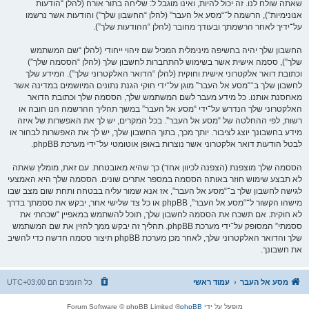
שאתה שולח לנו. זה יכול להיות, ואינו מוגבל ל: שליחה בתור אורח (להלן “הודעות
אנונימיות”), הרשמה ל־“מסע אל העבר” (להלן “החשבון שלך”) והודעות אשר נרשמו
על־ידיך לאחר הרשמתך ובעודך מחובר (להלן “ההודעות שלך”).
החשבון שלך יהיה בחשיפה מינימלית המכיל שם זיהוי ייחודי (להלן “שם המשתמש
שלך”), ססמה אישית אשר בשימוש להתחברות לחשבון שלך (להלן “הססמה שלך”)
וכתובת דואר אלקטרוני אישית וחוקית (להלן “הדואר האלקטרוני שלך”). המידע שלך
לחשבון שלך ב־“מסע אל העבר” מוגן על־ידי חוקי הגנת נתונים המיושמים במדינה אשר
מאחסנת אותנו. כל מידע מעבר לשם המשתמש שלך, הססמה שלך וכתובת הדואר
האלקטרוני שלך הנדרש על־ידי “מסע אל העבר” במשך תהליך ההרשמה הנו חובה או
רשות, לפי ההחלטה של “מסע אל העבר”. בכל המקרים, יש לך את האפשרות של איזה
מידע בחשבונך יוצג לציבור. יותך מכך, בתוך החשבון שלך, יש לך את האפשרות לבחור או
לבטל הודעות דואר אלקטרוני אשר נוצרות באופן אוטומטי על־ידי מערכת phpBB.
הססמה שלך מוצפנת (הצפנה לכיוון אחד) כך שהיא מאובטחת. עם זאת, מומלץ שאתה
לא תבצע שימוש חוזר באותה הססמה במספר אתרים שונים. הססמה שלך היא האמצעי
לגישה לחשבון שלך ב־“מסע אל העבר”, אז אנא שמור עליה בבטחה ותחת שום מצב שבו
מישהו הקשור ל־“מסע אל העבר”, phpBB או כל צד שלישי אחר, יבקש את ססמתך בדרך
לא חוקית. אם תשכח את הססמה לחשבון שלך, תוכל להשתמש במאפיין “שכחתי את
ססמתי” המסופק על־ידי מערכת phpBB. תהליך זה יבקש ממך להזין את שם המשתמש
שלך והדואר האלקטרוני שלך, לאחר מכן מערכת phpBB תיצור ססמה חדשה כדי להשיב
את חשבונך.
מסע אל העבר
עמוד ראשי
כל הזמנים הם
UTC+03:00
מופעל על ידי
phpBB
® Forum Software © phpBB Limited