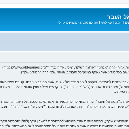
ל העבר
ים
|
רומים
|
שאילתא
|
תמיכה טכנית
|
משחקים און ליין
המידע שלך נאסף בעזרת שתי דרכים. ראשונה, הגלישה אל “מסע אל העבר” תגרום למערכת phpBB ליצור מספר
ת השימוש.
בל ל: שליחה בתור אורח (להלן “הודעות אנונימיות”), הרשמה ל־“מסע אל העבר” (להלן “החשב
שם המשתמש שלך”), ססמה אישית אשר בשימוש להתחברות לחשבון שלך (להלן “הססמה שלך”) ו
 הגנת נתונים המיושמים במדינה אשר מאחסנת אותנו. כל מידע מעבר לשם המשתמש שלך, ה