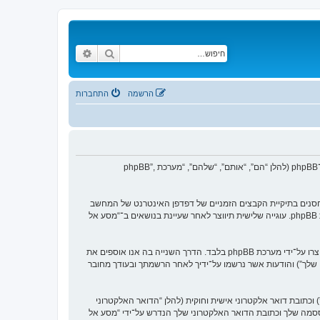
חיפוש
חיפוש מתקדם
הרשמה
התחברות
הסכם זה מסביר בפירוט כיצד “מסע אל העבר” יחד עם החברות הקשורות אליה (להלן “אנחנו”, “אותנו”, “שלנו”, “מסע אל העבר”, “https://www.old-games.org/f”) ו־phpBB (להלן “הם”, “אותם”, “שלהם”, “מערכת phpBB”,
 של עוגיות, אשר הם קבצי טקסט קטנים אשר מאוחסנים בתיקיית הקבצים הזמניים של דפדפן האינטרנט של המחשב
שלך. שתי העוגיות הראשונות מכילות רק זיהות משתמש (להלן “זיהוי משתמש”) וזיהוי חיבור אנונימי (להלן “זיהוי חיבור”), הנקבעים אצל באופן אוטומטי על־ידי מערכת phpBB. עוגייה שלישית תיווצר לאחר שעיינת בנושאים ב־“מסע אל
אנו יכולים גם ליצור עוגיות אשר אינן קשורות למערכת phpBB בזמן הגלישה ב־“מסע אל העבר”, אך הן מחוץ להיקף מסמך זה אשר מיועד לכסות על העמודים אשר נוצרו על־ידי מערכת phpBB בלבד. הדרך השנייה בה אנו אוספים את
ון שלך”) והודעות אשר נרשמו על־ידיך לאחר הרשמתך ובעודך מחובר
כתובת דואר אלקטרוני אישית וחוקית (להלן “הדואר האלקטרוני
ססמה שלך וכתובת הדואר האלקטרוני שלך הנדרש על־ידי “מסע אל