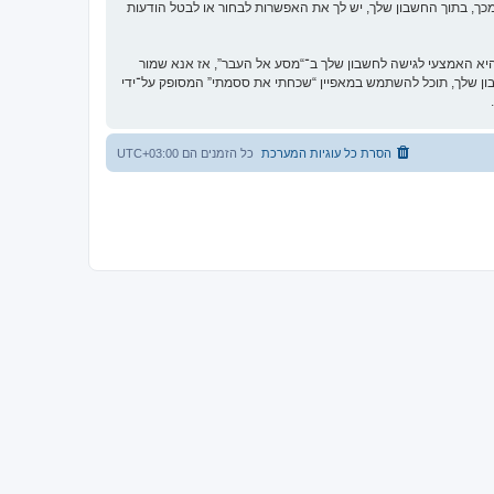
כך, בתוך החשבון שלך, יש לך את האפשרות לבחור או לבטל הודעות
א האמצעי לגישה לחשבון שלך ב־“מסע אל העבר”, אז אנא שמור
וקית. אם תשכח את הססמה לחשבון שלך, תוכל להשתמש במאפיין “שכחתי את ססמתי” המסופק על־ידי
הסרת כל עוגיות המערכת
כל הזמנים הם
UTC+03:00