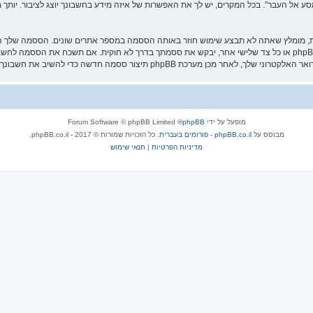
אל העבר”. בכל המקרים, יש לך את האפשרות של איזה מידע בחשבונך יוצג לציבור. יותך מ
ת, מומלץ שאתה לא תבצע שימוש חוזר באותה הססמה במספר אתרים שונים. הססמה שלך הי
עליה בבטחה ותחת שום מצב שבו מישהו הקשור ל־“מסע אל העבר”, phpBB או כל צד שלישי אחר, יבקש את ססמתך בדרך לא ח
מופעל על ידי
phpBB
® Forum Software © phpBB Limited
מבוסס על
phpBB.co.il - פורומים בעברית
. כל הזכויות שמורות © 2017 - phpBB.co.il.
מדיניות הפרטיות
|
תנאי שימוש