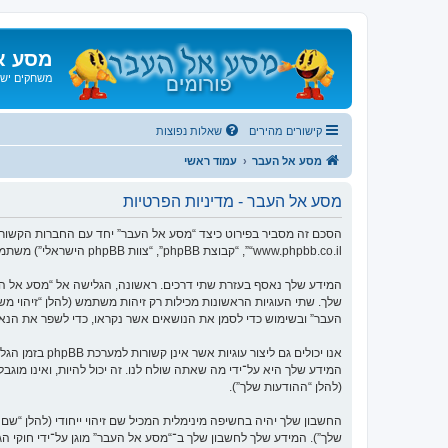
מסע א
משחקים ישנ
קישורים מהירים
שאלות נפוצות
מסע אל העבר
עמוד ראשי
מסע אל העבר - מדיניות הפרטיות
“www.phpbb.co.il”, “קבוצת phpBB”, “צוות phpBB הישראלי”) משתמשים בכל מידע אשר נאסף במשך כל חיבור בשימוש שלך (להלן “המידע שלך”).
העבר” ובשימוש כדי לסמן את הנושאים אשר נקראו, כדי לשפר את הנא
המידע שלך היא על־ידי מה שאתה שולח לנו. זה יכול להיות, ואינו מוג
(להלן “ההודעות שלך”).
החשבון שלך יהיה בחשיפה מינימלית המכיל שם זיהוי ייחודי (להלן “
שלך”). המידע שלך לחשבון שלך ב־“מסע אל העבר” מוגן על־ידי חוקי