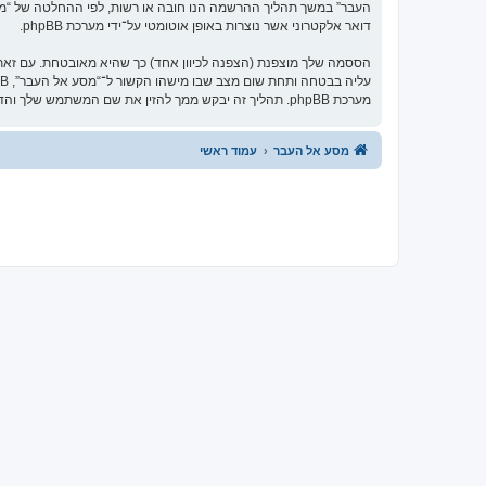
העבר” במשך תהליך ההרשמה הנו חובה או רשות, לפי ההחלטה של “מסע 
דואר אלקטרוני אשר נוצרות באופן אוטומטי על־ידי מערכת phpBB.
הססמה שלך מוצפנת (הצפנה לכיוון אחד) כך שהיא מאובטחת. עם זא
מערכת phpBB. תהליך זה יבקש ממך להזין את שם המשתמש שלך והדואר האלקטרוני שלך, לאחר מכן מערכת phpBB תיצור ססמה חדשה כדי להשיב את חשבונך.
מסע אל העבר
עמוד ראשי