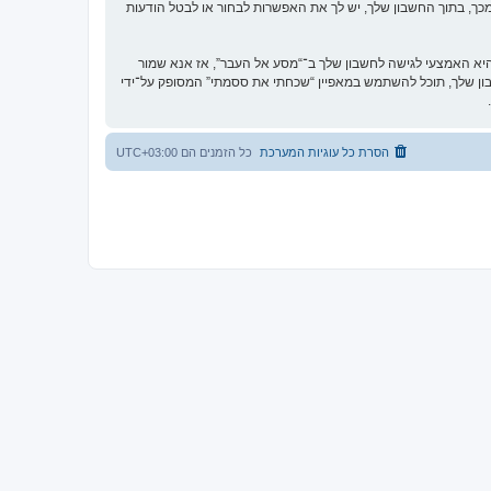
כך, בתוך החשבון שלך, יש לך את האפשרות לבחור או לבטל הודעות
א האמצעי לגישה לחשבון שלך ב־“מסע אל העבר”, אז אנא שמור
וקית. אם תשכח את הססמה לחשבון שלך, תוכל להשתמש במאפיין “שכחתי את ססמתי” המסופק על־ידי
הסרת כל עוגיות המערכת
כל הזמנים הם
UTC+03:00