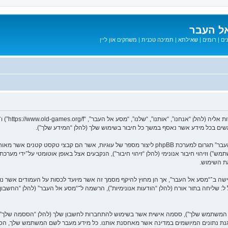
ל העבר
ים
|
רומים
|
שאילתא
|
תמיכה טכנית
|
משחקים און ליין
המידע שלך נאסף בעזרת שתי דרכים. ראשונה, הגלישה אל “מסע אל העבר” תגרום למערכת phpBB ליצור מספר
ת השימוש.
בל ל: שליחה בתור אורח (להלן “הודעות אנונימיות”), הרשמה ל־“מסע אל העבר” (להלן “החשב
שם המשתמש שלך”), ססמה אישית אשר בשימוש להתחברות לחשבון שלך (להלן “הססמה שלך”) ו
 הגנת נתונים המיושמים במדינה אשר מאחסנת אותנו. כל מידע מעבר לשם המשתמש שלך, ה