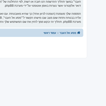
העבר” במשך תהליך ההרשמה הנו חובה או רשות, לפי ההחלטה של “מסע 
דואר אלקטרוני אשר נוצרות באופן אוטומטי על־ידי מערכת phpBB.
הססמה שלך מוצפנת (הצפנה לכיוון אחד) כך שהיא מאובטחת. עם זא
מערכת phpBB. תהליך זה יבקש ממך להזין את שם המשתמש שלך והדואר האלקטרוני שלך, לאחר מכן מערכת phpBB תיצור ססמה חדשה כדי להשיב את חשבונך.
מסע אל העבר
עמוד ראשי