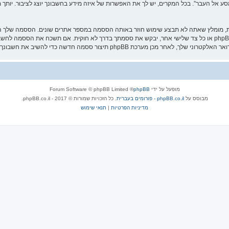
אל העבר”. בכל המקרים, יש לך את האפשרות של איזה מידע בחשבונך יוצג לציבור. יותך מ
ת, מומלץ שאתה לא תבצע שימוש חוזר באותה הססמה במספר אתרים שונים. הססמה שלך הי
עליה בבטחה ותחת שום מצב שבו מישהו הקשור ל־“מסע אל העבר”, phpBB או כל צד שלישי אחר, יבקש את ססמתך בדרך לא ח
מופעל על ידי
phpBB
® Forum Software © phpBB Limited
מבוסס על
phpBB.co.il - פורומים בעברית
. כל הזכויות שמורות © 2017 - phpBB.co.il.
מדיניות הפרטיות
|
תנאי שימוש