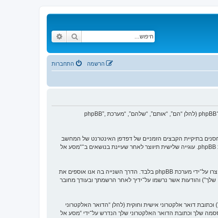
חיפוש
חיפוש מתקדם
הרשמה
התחברות
הסכם זה מסביר בפירוט כיצד “מסע אל העבר” יחד עם החברות הקשורות אליה (להלן “אנחנו”, “אותנו”, “שלנו”, “מסע אל העבר”, “https://www.old-games.org/f”) ו־phpBB (להלן “הם”, “אותם”, “שלהם”, “מערכת phpBB”,
 של עוגיות, אשר הם קבצי טקסט קטנים אשר מאוחסנים בתיקיית הקבצים הזמניים של דפדפן האינטרנט של המחשב
שלך. שתי העוגיות הראשונות מכילות רק זיהות משתמש (להלן “זיהוי משתמש”) וזיהוי חיבור אנונימי (להלן “זיהוי חיבור”), הנקבעים אצל באופן אוטומטי על־ידי מערכת phpBB. עוגייה שלישית תיווצר לאחר שעיינת בנושאים ב־“מסע אל
אנו יכולים גם ליצור עוגיות אשר אינן קשורות למערכת phpBB בזמן הגלישה ב־“מסע אל העבר”, אך הן מחוץ להיקף מסמך זה אשר מיועד לכסות על העמודים אשר נוצרו על־ידי מערכת phpBB בלבד. הדרך השנייה בה אנו אוספים את
ון שלך”) והודעות אשר נרשמו על־ידיך לאחר הרשמתך ובעודך מחובר
כתובת דואר אלקטרוני אישית וחוקית (להלן “הדואר האלקטרוני
ססמה שלך וכתובת הדואר האלקטרוני שלך הנדרש על־ידי “מסע אל