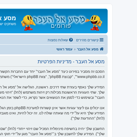
מסע א
משחקים ישנ
קישורים מהירים
שאלות נפוצות
מסע אל העבר
עמוד ראשי
מסע אל העבר - מדיניות הפרטיות
“www.phpbb.co.il”, “קבוצת phpBB”, “צוות phpBB הישראלי”) משתמשים בכל מידע אשר נאסף במשך כל חיבור בשימוש שלך (להלן “המידע שלך”).
העבר” ובשימוש כדי לסמן את הנושאים אשר נקראו, כדי לשפר את הנא
המידע שלך היא על־ידי מה שאתה שולח לנו. זה יכול להיות, ואינו מוג
(להלן “ההודעות שלך”).
החשבון שלך יהיה בחשיפה מינימלית המכיל שם זיהוי ייחודי (להלן “
שלך”). המידע שלך לחשבון שלך ב־“מסע אל העבר” מוגן על־ידי חוקי