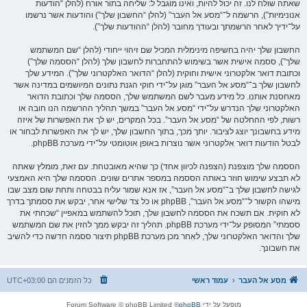
שאתה שולח לנו. זה יכול להיות, ואינו מוגבל ל: שליחה בתור אורח (להלן “הודעות
אנונימיות”), הרשמה ל־“מסע אל העבר” (להלן “החשבון שלך”) והודעות אשר נרשמו
על־ידיך לאחר הרשמתך ובעודך מחובר (להלן “ההודעות שלך”).
החשבון שלך יהיה בחשיפה מינימלית המכיל שם זיהוי ייחודי (להלן “שם המשתמש
שלך”), ססמה אישית אשר בשימוש להתחברות לחשבון שלך (להלן “הססמה שלך”)
וכתובת דואר אלקטרוני אישית וחוקית (להלן “הדואר האלקטרוני שלך”). המידע שלך
לחשבון שלך ב־“מסע אל העבר” מוגן על־ידי חוקי הגנת נתונים המיושמים במדינה אשר
מאחסנת אותנו. כל מידע מעבר לשם המשתמש שלך, הססמה שלך וכתובת הדואר
האלקטרוני שלך הנדרש על־ידי “מסע אל העבר” במשך תהליך ההרשמה הנו חובה או
רשות, לפי ההחלטה של “מסע אל העבר”. בכל המקרים, יש לך את האפשרות של איזה
מידע בחשבונך יוצג לציבור. יותך מכך, בתוך החשבון שלך, יש לך את האפשרות לבחור או
לבטל הודעות דואר אלקטרוני אשר נוצרות באופן אוטומטי על־ידי מערכת phpBB.
הססמה שלך מוצפנת (הצפנה לכיוון אחד) כך שהיא מאובטחת. עם זאת, מומלץ שאתה
לא תבצע שימוש חוזר באותה הססמה במספר אתרים שונים. הססמה שלך היא האמצעי
לגישה לחשבון שלך ב־“מסע אל העבר”, אז אנא שמור עליה בבטחה ותחת שום מצב שבו
מישהו הקשור ל־“מסע אל העבר”, phpBB או כל צד שלישי אחר, יבקש את ססמתך בדרך
לא חוקית. אם תשכח את הססמה לחשבון שלך, תוכל להשתמש במאפיין “שכחתי את
ססמתי” המסופק על־ידי מערכת phpBB. תהליך זה יבקש ממך להזין את שם המשתמש
שלך והדואר האלקטרוני שלך, לאחר מכן מערכת phpBB תיצור ססמה חדשה כדי להשיב
את חשבונך.
מסע אל העבר
עמוד ראשי
כל הזמנים הם
UTC+03:00
מופעל על ידי
phpBB
® Forum Software © phpBB Limited