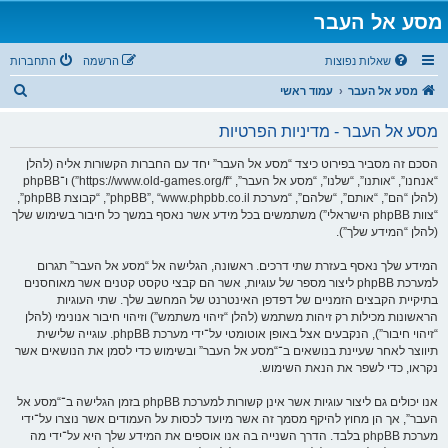
מסע אל העבר
שאלות נפוצות
הרשמה
התחברות
ח
מסע אל העבר
עמוד ראשי
י
מסע אל העבר - מדיניות הפרטיות
פ
ו
הסכם זה מסביר בפירוט כיצד “מסע אל העבר” יחד עם החברות הקשורות אליה (להלן
“אנחנו”, “אותנו”, “שלנו”, “מסע אל העבר”, “https://www.old-games.org/f”) ו־phpBB
ש
(להלן “הם”, “אותם”, “שלהם”, “מערכת phpBB”, “www.phpbb.co.il”, “קבוצת phpBB”,
“צוות phpBB הישראלי”) משתמשים בכל מידע אשר נאסף במשך כל חיבור בשימוש שלך
(להלן “המידע שלך”).
המידע שלך נאסף בעזרת שתי דרכים. ראשונה, הגלישה אל “מסע אל העבר” תגרום
למערכת phpBB ליצור מספר של עוגיות, אשר הם קבצי טקסט קטנים אשר מאוחסנים
בתיקיית הקבצים הזמניים של דפדפן האינטרנט של המחשב שלך. שתי העוגיות
הראשונות מכילות רק זיהות משתמש (להלן “זיהוי משתמש”) וזיהוי חיבור אנונימי (להלן
“זיהוי חיבור”), הנקבעים אצל באופן אוטומטי על־ידי מערכת phpBB. עוגייה שלישית
תיווצר לאחר שעיינת בנושאים ב־“מסע אל העבר” ובשימוש כדי לסמן את הנושאים אשר
נקראו, כדי לשפר את הנאת השימוש.
אנו יכולים גם ליצור עוגיות אשר אינן קשורות למערכת phpBB בזמן הגלישה ב־“מסע אל
העבר”, אך הן מחוץ להיקף מסמך זה אשר מיועד לכסות על העמודים אשר נוצרו על־ידי
מערכת phpBB בלבד. הדרך השנייה בה אנו אוספים את המידע שלך היא על־ידי מה