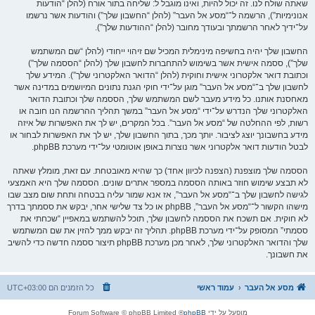
שאתה שולח לנו. זה יכול להיות, ואינו מוגבל ל: שליחה בתור אורח (להלן “הודעות
אנונימיות”), הרשמה ל־“מסע אל העבר” (להלן “החשבון שלך”) והודעות אשר נרשמו
על־ידיך לאחר הרשמתך ובעודך מחובר (להלן “ההודעות שלך”).
החשבון שלך יהיה בחשיפה מינימלית המכיל שם זיהוי ייחודי (להלן “שם המשתמש
שלך”), ססמה אישית אשר בשימוש להתחברות לחשבון שלך (להלן “הססמה שלך”)
וכתובת דואר אלקטרוני אישית וחוקית (להלן “הדואר האלקטרוני שלך”). המידע שלך
לחשבון שלך ב־“מסע אל העבר” מוגן על־ידי חוקי הגנת נתונים המיושמים במדינה אשר
מאחסנת אותנו. כל מידע מעבר לשם המשתמש שלך, הססמה שלך וכתובת הדואר
האלקטרוני שלך הנדרש על־ידי “מסע אל העבר” במשך תהליך ההרשמה הנו חובה או
רשות, לפי ההחלטה של “מסע אל העבר”. בכל המקרים, יש לך את האפשרות של איזה
מידע בחשבונך יוצג לציבור. יותך מכך, בתוך החשבון שלך, יש לך את האפשרות לבחור או
לבטל הודעות דואר אלקטרוני אשר נוצרות באופן אוטומטי על־ידי מערכת phpBB.
הססמה שלך מוצפנת (הצפנה לכיוון אחד) כך שהיא מאובטחת. עם זאת, מומלץ שאתה
לא תבצע שימוש חוזר באותה הססמה במספר אתרים שונים. הססמה שלך היא האמצעי
לגישה לחשבון שלך ב־“מסע אל העבר”, אז אנא שמור עליה בבטחה ותחת שום מצב שבו
מישהו הקשור ל־“מסע אל העבר”, phpBB או כל צד שלישי אחר, יבקש את ססמתך בדרך
לא חוקית. אם תשכח את הססמה לחשבון שלך, תוכל להשתמש במאפיין “שכחתי את
ססמתי” המסופק על־ידי מערכת phpBB. תהליך זה יבקש ממך להזין את שם המשתמש
שלך והדואר האלקטרוני שלך, לאחר מכן מערכת phpBB תיצור ססמה חדשה כדי להשיב
את חשבונך.
מסע אל העבר
עמוד ראשי
כל הזמנים הם
UTC+03:00
מופעל על ידי
phpBB
® Forum Software © phpBB Limited