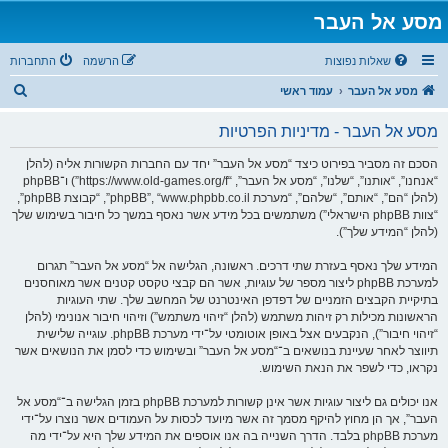
מסע אל העבר
שאלות נפוצות
הרשמה
התחברות
ח
מסע אל העבר
עמוד ראשי
י
מסע אל העבר - מדיניות הפרטיות
פ
ו
הסכם זה מסביר בפירוט כיצד “מסע אל העבר” יחד עם החברות הקשורות אליה (להלן
“אנחנו”, “אותנו”, “שלנו”, “מסע אל העבר”, “https://www.old-games.org/f”) ו־phpBB
ש
(להלן “הם”, “אותם”, “שלהם”, “מערכת phpBB”, “www.phpbb.co.il”, “קבוצת phpBB”,
“צוות phpBB הישראלי”) משתמשים בכל מידע אשר נאסף במשך כל חיבור בשימוש שלך
(להלן “המידע שלך”).
המידע שלך נאסף בעזרת שתי דרכים. ראשונה, הגלישה אל “מסע אל העבר” תגרום
למערכת phpBB ליצור מספר של עוגיות, אשר הם קבצי טקסט קטנים אשר מאוחסנים
בתיקיית הקבצים הזמניים של דפדפן האינטרנט של המחשב שלך. שתי העוגיות
הראשונות מכילות רק זיהות משתמש (להלן “זיהוי משתמש”) וזיהוי חיבור אנונימי (להלן
“זיהוי חיבור”), הנקבעים אצל באופן אוטומטי על־ידי מערכת phpBB. עוגייה שלישית
תיווצר לאחר שעיינת בנושאים ב־“מסע אל העבר” ובשימוש כדי לסמן את הנושאים אשר
נקראו, כדי לשפר את הנאת השימוש.
אנו יכולים גם ליצור עוגיות אשר אינן קשורות למערכת phpBB בזמן הגלישה ב־“מסע אל
העבר”, אך הן מחוץ להיקף מסמך זה אשר מיועד לכסות על העמודים אשר נוצרו על־ידי
מערכת phpBB בלבד. הדרך השנייה בה אנו אוספים את המידע שלך היא על־ידי מה