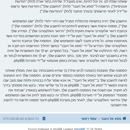
שאתה שולח לנו. זה יכול להיות, ואינו מוגבל ל: שליחה בתור אורח (להלן “הודעות
אנונימיות”), הרשמה ל־“מסע אל העבר” (להלן “החשבון שלך”) והודעות אשר נרשמו
על־ידיך לאחר הרשמתך ובעודך מחובר (להלן “ההודעות שלך”).
החשבון שלך יהיה בחשיפה מינימלית המכיל שם זיהוי ייחודי (להלן “שם המשתמש
שלך”), ססמה אישית אשר בשימוש להתחברות לחשבון שלך (להלן “הססמה שלך”)
וכתובת דואר אלקטרוני אישית וחוקית (להלן “הדואר האלקטרוני שלך”). המידע שלך
לחשבון שלך ב־“מסע אל העבר” מוגן על־ידי חוקי הגנת נתונים המיושמים במדינה אשר
מאחסנת אותנו. כל מידע מעבר לשם המשתמש שלך, הססמה שלך וכתובת הדואר
האלקטרוני שלך הנדרש על־ידי “מסע אל העבר” במשך תהליך ההרשמה הנו חובה או
רשות, לפי ההחלטה של “מסע אל העבר”. בכל המקרים, יש לך את האפשרות של איזה
מידע בחשבונך יוצג לציבור. יותך מכך, בתוך החשבון שלך, יש לך את האפשרות לבחור או
לבטל הודעות דואר אלקטרוני אשר נוצרות באופן אוטומטי על־ידי מערכת phpBB.
הססמה שלך מוצפנת (הצפנה לכיוון אחד) כך שהיא מאובטחת. עם זאת, מומלץ שאתה
לא תבצע שימוש חוזר באותה הססמה במספר אתרים שונים. הססמה שלך היא האמצעי
לגישה לחשבון שלך ב־“מסע אל העבר”, אז אנא שמור עליה בבטחה ותחת שום מצב שבו
מישהו הקשור ל־“מסע אל העבר”, phpBB או כל צד שלישי אחר, יבקש את ססמתך בדרך
לא חוקית. אם תשכח את הססמה לחשבון שלך, תוכל להשתמש במאפיין “שכחתי את
ססמתי” המסופק על־ידי מערכת phpBB. תהליך זה יבקש ממך להזין את שם המשתמש
שלך והדואר האלקטרוני שלך, לאחר מכן מערכת phpBB תיצור ססמה חדשה כדי להשיב
את חשבונך.
מסע אל העבר
עמוד ראשי
כל הזמנים הם
UTC+03:00
מופעל על ידי
phpBB
® Forum Software © phpBB Limited