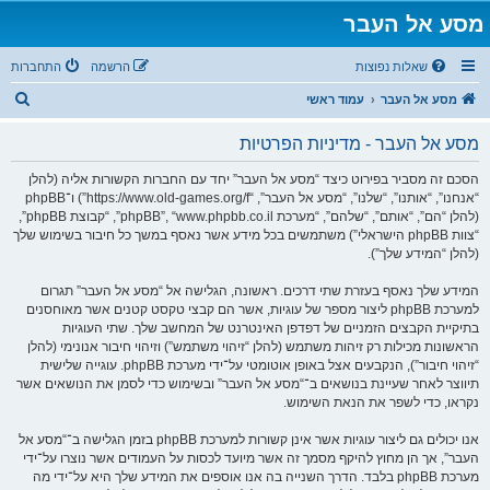
מסע אל העבר
שאלות נפוצות
הרשמה
התחברות
ח
מסע אל העבר
עמוד ראשי
י
מסע אל העבר - מדיניות הפרטיות
פ
ו
הסכם זה מסביר בפירוט כיצד “מסע אל העבר” יחד עם החברות הקשורות אליה (להלן
“אנחנו”, “אותנו”, “שלנו”, “מסע אל העבר”, “https://www.old-games.org/f”) ו־phpBB
ש
(להלן “הם”, “אותם”, “שלהם”, “מערכת phpBB”, “www.phpbb.co.il”, “קבוצת phpBB”,
“צוות phpBB הישראלי”) משתמשים בכל מידע אשר נאסף במשך כל חיבור בשימוש שלך
(להלן “המידע שלך”).
המידע שלך נאסף בעזרת שתי דרכים. ראשונה, הגלישה אל “מסע אל העבר” תגרום
למערכת phpBB ליצור מספר של עוגיות, אשר הם קבצי טקסט קטנים אשר מאוחסנים
בתיקיית הקבצים הזמניים של דפדפן האינטרנט של המחשב שלך. שתי העוגיות
הראשונות מכילות רק זיהות משתמש (להלן “זיהוי משתמש”) וזיהוי חיבור אנונימי (להלן
“זיהוי חיבור”), הנקבעים אצל באופן אוטומטי על־ידי מערכת phpBB. עוגייה שלישית
תיווצר לאחר שעיינת בנושאים ב־“מסע אל העבר” ובשימוש כדי לסמן את הנושאים אשר
נקראו, כדי לשפר את הנאת השימוש.
אנו יכולים גם ליצור עוגיות אשר אינן קשורות למערכת phpBB בזמן הגלישה ב־“מסע אל
העבר”, אך הן מחוץ להיקף מסמך זה אשר מיועד לכסות על העמודים אשר נוצרו על־ידי
מערכת phpBB בלבד. הדרך השנייה בה אנו אוספים את המידע שלך היא על־ידי מה