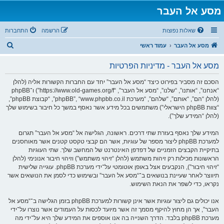
מסע אל העבר
שאלות נפוצות
הרשמה
התחברות
ח
מסע אל העבר
עמוד ראשי
י
מסע אל העבר - מדיניות הפרטיות
פ
ו
הסכם זה מסביר בפירוט כיצד “מסע אל העבר” יחד עם החברות הקשורות אליה (להלן
“אנחנו”, “אותנו”, “שלנו”, “מסע אל העבר”, “https://www.old-games.org/f”) ו־phpBB
ש
(להלן “הם”, “אותם”, “שלהם”, “מערכת phpBB”, “www.phpbb.co.il”, “קבוצת phpBB”,
“צוות phpBB הישראלי”) משתמשים בכל מידע אשר נאסף במשך כל חיבור בשימוש שלך
(להלן “המידע שלך”).
המידע שלך נאסף בעזרת שתי דרכים. ראשונה, הגלישה אל “מסע אל העבר” תגרום
למערכת phpBB ליצור מספר של עוגיות, אשר הם קבצי טקסט קטנים אשר מאוחסנים
בתיקיית הקבצים הזמניים של דפדפן האינטרנט של המחשב שלך. שתי העוגיות
הראשונות מכילות רק זיהות משתמש (להלן “זיהוי משתמש”) וזיהוי חיבור אנונימי (להלן
“זיהוי חיבור”), הנקבעים אצל באופן אוטומטי על־ידי מערכת phpBB. עוגייה שלישית
תיווצר לאחר שעיינת בנושאים ב־“מסע אל העבר” ובשימוש כדי לסמן את הנושאים אשר
נקראו, כדי לשפר את הנאת השימוש.
אנו יכולים גם ליצור עוגיות אשר אינן קשורות למערכת phpBB בזמן הגלישה ב־“מסע אל
העבר”, אך הן מחוץ להיקף מסמך זה אשר מיועד לכסות על העמודים אשר נוצרו על־ידי
מערכת phpBB בלבד. הדרך השנייה בה אנו אוספים את המידע שלך היא על־ידי מה