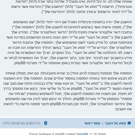
שאתה שולח לנו. זה יכול להיות, ואינו מוגבל ל: שליחה בתור אורח (להלן “הודעות
אנונימיות”), הרשמה ל־“מסע אל העבר” (להלן “החשבון שלך”) והודעות אשר נרשמו
על־ידיך לאחר הרשמתך ובעודך מחובר (להלן “ההודעות שלך”).
החשבון שלך יהיה בחשיפה מינימלית המכיל שם זיהוי ייחודי (להלן “שם המשתמש
שלך”), ססמה אישית אשר בשימוש להתחברות לחשבון שלך (להלן “הססמה שלך”)
וכתובת דואר אלקטרוני אישית וחוקית (להלן “הדואר האלקטרוני שלך”). המידע שלך
לחשבון שלך ב־“מסע אל העבר” מוגן על־ידי חוקי הגנת נתונים המיושמים במדינה אשר
מאחסנת אותנו. כל מידע מעבר לשם המשתמש שלך, הססמה שלך וכתובת הדואר
האלקטרוני שלך הנדרש על־ידי “מסע אל העבר” במשך תהליך ההרשמה הנו חובה או
רשות, לפי ההחלטה של “מסע אל העבר”. בכל המקרים, יש לך את האפשרות של איזה
מידע בחשבונך יוצג לציבור. יותך מכך, בתוך החשבון שלך, יש לך את האפשרות לבחור או
לבטל הודעות דואר אלקטרוני אשר נוצרות באופן אוטומטי על־ידי מערכת phpBB.
הססמה שלך מוצפנת (הצפנה לכיוון אחד) כך שהיא מאובטחת. עם זאת, מומלץ שאתה
לא תבצע שימוש חוזר באותה הססמה במספר אתרים שונים. הססמה שלך היא האמצעי
לגישה לחשבון שלך ב־“מסע אל העבר”, אז אנא שמור עליה בבטחה ותחת שום מצב שבו
מישהו הקשור ל־“מסע אל העבר”, phpBB או כל צד שלישי אחר, יבקש את ססמתך בדרך
לא חוקית. אם תשכח את הססמה לחשבון שלך, תוכל להשתמש במאפיין “שכחתי את
ססמתי” המסופק על־ידי מערכת phpBB. תהליך זה יבקש ממך להזין את שם המשתמש
שלך והדואר האלקטרוני שלך, לאחר מכן מערכת phpBB תיצור ססמה חדשה כדי להשיב
את חשבונך.
מסע אל העבר
עמוד ראשי
כל הזמנים הם
UTC+03:00
מופעל על ידי
phpBB
® Forum Software © phpBB Limited