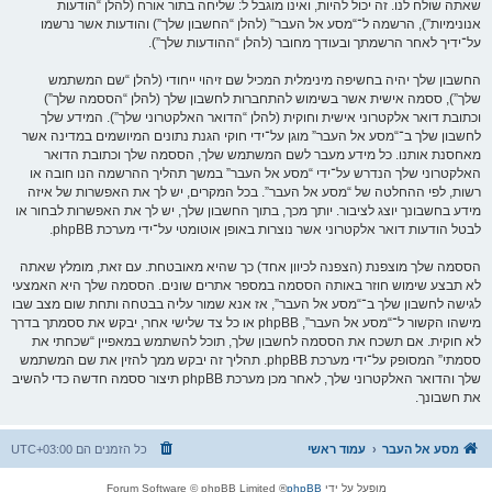
שאתה שולח לנו. זה יכול להיות, ואינו מוגבל ל: שליחה בתור אורח (להלן “הודעות
אנונימיות”), הרשמה ל־“מסע אל העבר” (להלן “החשבון שלך”) והודעות אשר נרשמו
על־ידיך לאחר הרשמתך ובעודך מחובר (להלן “ההודעות שלך”).
החשבון שלך יהיה בחשיפה מינימלית המכיל שם זיהוי ייחודי (להלן “שם המשתמש
שלך”), ססמה אישית אשר בשימוש להתחברות לחשבון שלך (להלן “הססמה שלך”)
וכתובת דואר אלקטרוני אישית וחוקית (להלן “הדואר האלקטרוני שלך”). המידע שלך
לחשבון שלך ב־“מסע אל העבר” מוגן על־ידי חוקי הגנת נתונים המיושמים במדינה אשר
מאחסנת אותנו. כל מידע מעבר לשם המשתמש שלך, הססמה שלך וכתובת הדואר
האלקטרוני שלך הנדרש על־ידי “מסע אל העבר” במשך תהליך ההרשמה הנו חובה או
רשות, לפי ההחלטה של “מסע אל העבר”. בכל המקרים, יש לך את האפשרות של איזה
מידע בחשבונך יוצג לציבור. יותך מכך, בתוך החשבון שלך, יש לך את האפשרות לבחור או
לבטל הודעות דואר אלקטרוני אשר נוצרות באופן אוטומטי על־ידי מערכת phpBB.
הססמה שלך מוצפנת (הצפנה לכיוון אחד) כך שהיא מאובטחת. עם זאת, מומלץ שאתה
לא תבצע שימוש חוזר באותה הססמה במספר אתרים שונים. הססמה שלך היא האמצעי
לגישה לחשבון שלך ב־“מסע אל העבר”, אז אנא שמור עליה בבטחה ותחת שום מצב שבו
מישהו הקשור ל־“מסע אל העבר”, phpBB או כל צד שלישי אחר, יבקש את ססמתך בדרך
לא חוקית. אם תשכח את הססמה לחשבון שלך, תוכל להשתמש במאפיין “שכחתי את
ססמתי” המסופק על־ידי מערכת phpBB. תהליך זה יבקש ממך להזין את שם המשתמש
שלך והדואר האלקטרוני שלך, לאחר מכן מערכת phpBB תיצור ססמה חדשה כדי להשיב
את חשבונך.
מסע אל העבר
עמוד ראשי
כל הזמנים הם
UTC+03:00
מופעל על ידי
phpBB
® Forum Software © phpBB Limited