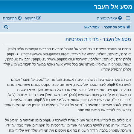
מסע אל העבר
שאלות נפוצות
הרשמה
התחברות
ח
מסע אל העבר
עמוד ראשי
י
מסע אל העבר - מדיניות הפרטיות
פ
ו
הסכם זה מסביר בפירוט כיצד “מסע אל העבר” יחד עם החברות הקשורות אליה (להלן
“אנחנו”, “אותנו”, “שלנו”, “מסע אל העבר”, “https://www.old-games.org/f”) ו־phpBB
ש
(להלן “הם”, “אותם”, “שלהם”, “מערכת phpBB”, “www.phpbb.co.il”, “קבוצת phpBB”,
“צוות phpBB הישראלי”) משתמשים בכל מידע אשר נאסף במשך כל חיבור בשימוש שלך
(להלן “המידע שלך”).
המידע שלך נאסף בעזרת שתי דרכים. ראשונה, הגלישה אל “מסע אל העבר” תגרום
למערכת phpBB ליצור מספר של עוגיות, אשר הם קבצי טקסט קטנים אשר מאוחסנים
בתיקיית הקבצים הזמניים של דפדפן האינטרנט של המחשב שלך. שתי העוגיות
הראשונות מכילות רק זיהות משתמש (להלן “זיהוי משתמש”) וזיהוי חיבור אנונימי (להלן
“זיהוי חיבור”), הנקבעים אצל באופן אוטומטי על־ידי מערכת phpBB. עוגייה שלישית
תיווצר לאחר שעיינת בנושאים ב־“מסע אל העבר” ובשימוש כדי לסמן את הנושאים אשר
נקראו, כדי לשפר את הנאת השימוש.
אנו יכולים גם ליצור עוגיות אשר אינן קשורות למערכת phpBB בזמן הגלישה ב־“מסע אל
העבר”, אך הן מחוץ להיקף מסמך זה אשר מיועד לכסות על העמודים אשר נוצרו על־ידי
מערכת phpBB בלבד. הדרך השנייה בה אנו אוספים את המידע שלך היא על־ידי מה