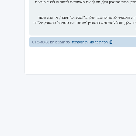
כך, בתוך החשבון שלך, יש לך את האפשרות לבחור או לבטל הודעות
א האמצעי לגישה לחשבון שלך ב־“מסע אל העבר”, אז אנא שמור
וקית. אם תשכח את הססמה לחשבון שלך, תוכל להשתמש במאפיין “שכחתי את ססמתי” המסופק על־ידי
הסרת כל עוגיות המערכת
כל הזמנים הם
UTC+03:00