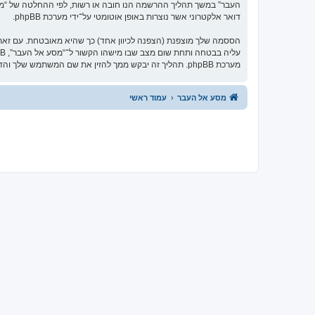
העבר” במשך תהליך ההרשמה הנו חובה או רשות, לפי ההחלטה של “מסע 
דואר אלקטרוני אשר נוצרות באופן אוטומטי על־ידי מערכת phpBB.
הססמה שלך מוצפנת (הצפנה לכיוון אחד) כך שהיא מאובטחת. עם זא
מערכת phpBB. תהליך זה יבקש ממך להזין את שם המשתמש שלך והדואר האלקטרוני שלך, לאחר מכן מערכת phpBB תיצור ססמה חדשה כדי להשיב את חשבונך.
מסע אל העבר
עמוד ראשי