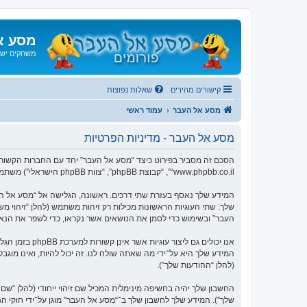
מסע א
משחקים ישנ
קישורים מהירים
שאלות נפוצות
מסע אל העבר
עמוד ראשי
מסע אל העבר - מדיניות הפרטיות
“www.phpbb.co.il”, “קבוצת phpBB”, “צוות phpBB הישראלי”) משתמשים בכל מידע אשר נאסף במשך כל חיבור בשימוש שלך (להלן “המידע שלך”).
העבר” ובשימוש כדי לסמן את הנושאים אשר נקראו, כדי לשפר את הנא
המידע שלך היא על־ידי מה שאתה שולח לנו. זה יכול להיות, ואינו מוג
(להלן “ההודעות שלך”).
החשבון שלך יהיה בחשיפה מינימלית המכיל שם זיהוי ייחודי (להלן “
שלך”). המידע שלך לחשבון שלך ב־“מסע אל העבר” מוגן על־ידי חוקי