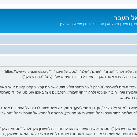
ל העבר
ים
|
רומים
|
שאילתא
|
תמיכה טכנית
|
משחקים און ליין
המידע שלך נאסף בעזרת שתי דרכים. ראשונה, הגלישה אל “מסע אל העבר” תגרום למערכת phpBB ליצור מספר
ת השימוש.
בל ל: שליחה בתור אורח (להלן “הודעות אנונימיות”), הרשמה ל־“מסע אל העבר” (להלן “החשב
שם המשתמש שלך”), ססמה אישית אשר בשימוש להתחברות לחשבון שלך (להלן “הססמה שלך”) ו
 הגנת נתונים המיושמים במדינה אשר מאחסנת אותנו. כל מידע מעבר לשם המשתמש שלך, ה