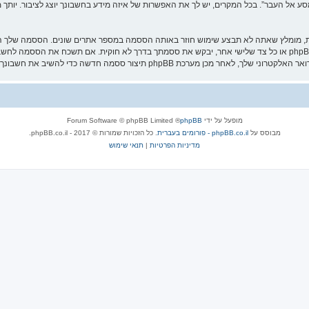
אל העבר”. בכל המקרים, יש לך את האפשרות של איזה מידע בחשבונך יוצג לציבור. יותך מ
ת, מומלץ שאתה לא תבצע שימוש חוזר באותה הססמה במספר אתרים שונים. הססמה שלך הי
עליה בבטחה ותחת שום מצב שבו מישהו הקשור ל־“מסע אל העבר”, phpBB או כל צד שלישי אחר, יבקש את ססמתך בדרך לא ח
מופעל על ידי
phpBB
® Forum Software © phpBB Limited
מבוסס על
phpBB.co.il - פורומים בעברית
. כל הזכויות שמורות © 2017 - phpBB.co.il.
מדיניות הפרטיות
|
תנאי שימוש