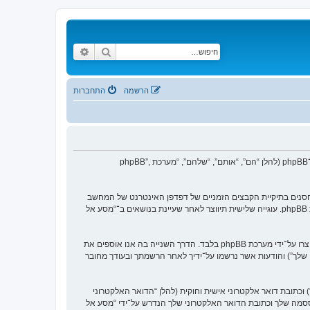
חיפוש
חיפוש מתקדם
הרשמה
התחברות
הסכם זה מסביר בפירוט כיצד “מסע אל העבר” יחד עם החברות הקשורות אליה (להלן “אנחנו”, “אותנו”, “שלנו”, “מסע אל העבר”, “https://www.old-games.org/f”) ו־phpBB (להלן “הם”, “אותם”, “שלהם”, “מערכת phpBB”,
 של עוגיות, אשר הם קבצי טקסט קטנים אשר מאוחסנים בתיקיית הקבצים הזמניים של דפדפן האינטרנט של המחשב
שלך. שתי העוגיות הראשונות מכילות רק זיהות משתמש (להלן “זיהוי משתמש”) וזיהוי חיבור אנונימי (להלן “זיהוי חיבור”), הנקבעים אצל באופן אוטומטי על־ידי מערכת phpBB. עוגייה שלישית תיווצר לאחר שעיינת בנושאים ב־“מסע אל
אנו יכולים גם ליצור עוגיות אשר אינן קשורות למערכת phpBB בזמן הגלישה ב־“מסע אל העבר”, אך הן מחוץ להיקף מסמך זה אשר מיועד לכסות על העמודים אשר נוצרו על־ידי מערכת phpBB בלבד. הדרך השנייה בה אנו אוספים את
ון שלך”) והודעות אשר נרשמו על־ידיך לאחר הרשמתך ובעודך מחובר
כתובת דואר אלקטרוני אישית וחוקית (להלן “הדואר האלקטרוני
ססמה שלך וכתובת הדואר האלקטרוני שלך הנדרש על־ידי “מסע אל