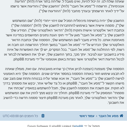
שאתה שולח לנו. זה יכול להיות, ואינו מוגבל ל: שליחה בתור אורח (להלן “הודעות
אנונימיות”), הרשמה ל־“מסע אל העבר” (להלן “החשבון שלך”) והודעות אשר נרשמו
על־ידיך לאחר הרשמתך ובעודך מחובר (להלן “ההודעות שלך”).
החשבון שלך יהיה בחשיפה מינימלית המכיל שם זיהוי ייחודי (להלן “שם המשתמש
שלך”), ססמה אישית אשר בשימוש להתחברות לחשבון שלך (להלן “הססמה שלך”)
וכתובת דואר אלקטרוני אישית וחוקית (להלן “הדואר האלקטרוני שלך”). המידע שלך
לחשבון שלך ב־“מסע אל העבר” מוגן על־ידי חוקי הגנת נתונים המיושמים במדינה אשר
מאחסנת אותנו. כל מידע מעבר לשם המשתמש שלך, הססמה שלך וכתובת הדואר
האלקטרוני שלך הנדרש על־ידי “מסע אל העבר” במשך תהליך ההרשמה הנו חובה או
רשות, לפי ההחלטה של “מסע אל העבר”. בכל המקרים, יש לך את האפשרות של איזה
מידע בחשבונך יוצג לציבור. יותך מכך, בתוך החשבון שלך, יש לך את האפשרות לבחור או
לבטל הודעות דואר אלקטרוני אשר נוצרות באופן אוטומטי על־ידי מערכת phpBB.
הססמה שלך מוצפנת (הצפנה לכיוון אחד) כך שהיא מאובטחת. עם זאת, מומלץ שאתה
לא תבצע שימוש חוזר באותה הססמה במספר אתרים שונים. הססמה שלך היא האמצעי
לגישה לחשבון שלך ב־“מסע אל העבר”, אז אנא שמור עליה בבטחה ותחת שום מצב שבו
מישהו הקשור ל־“מסע אל העבר”, phpBB או כל צד שלישי אחר, יבקש את ססמתך בדרך
לא חוקית. אם תשכח את הססמה לחשבון שלך, תוכל להשתמש במאפיין “שכחתי את
ססמתי” המסופק על־ידי מערכת phpBB. תהליך זה יבקש ממך להזין את שם המשתמש
שלך והדואר האלקטרוני שלך, לאחר מכן מערכת phpBB תיצור ססמה חדשה כדי להשיב
את חשבונך.
מסע אל העבר
עמוד ראשי
כל הזמנים הם
UTC+03:00
מופעל על ידי
phpBB
® Forum Software © phpBB Limited