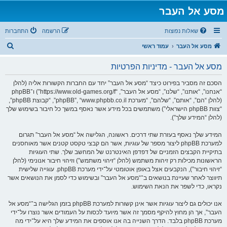
מסע אל העבר
שאלות נפוצות
הרשמה
התחברות
ח
מסע אל העבר
עמוד ראשי
י
מסע אל העבר - מדיניות הפרטיות
פ
ו
הסכם זה מסביר בפירוט כיצד “מסע אל העבר” יחד עם החברות הקשורות אליה (להלן
“אנחנו”, “אותנו”, “שלנו”, “מסע אל העבר”, “https://www.old-games.org/f”) ו־phpBB
ש
(להלן “הם”, “אותם”, “שלהם”, “מערכת phpBB”, “www.phpbb.co.il”, “קבוצת phpBB”,
“צוות phpBB הישראלי”) משתמשים בכל מידע אשר נאסף במשך כל חיבור בשימוש שלך
(להלן “המידע שלך”).
המידע שלך נאסף בעזרת שתי דרכים. ראשונה, הגלישה אל “מסע אל העבר” תגרום
למערכת phpBB ליצור מספר של עוגיות, אשר הם קבצי טקסט קטנים אשר מאוחסנים
בתיקיית הקבצים הזמניים של דפדפן האינטרנט של המחשב שלך. שתי העוגיות
הראשונות מכילות רק זיהות משתמש (להלן “זיהוי משתמש”) וזיהוי חיבור אנונימי (להלן
“זיהוי חיבור”), הנקבעים אצל באופן אוטומטי על־ידי מערכת phpBB. עוגייה שלישית
תיווצר לאחר שעיינת בנושאים ב־“מסע אל העבר” ובשימוש כדי לסמן את הנושאים אשר
נקראו, כדי לשפר את הנאת השימוש.
אנו יכולים גם ליצור עוגיות אשר אינן קשורות למערכת phpBB בזמן הגלישה ב־“מסע אל
העבר”, אך הן מחוץ להיקף מסמך זה אשר מיועד לכסות על העמודים אשר נוצרו על־ידי
מערכת phpBB בלבד. הדרך השנייה בה אנו אוספים את המידע שלך היא על־ידי מה