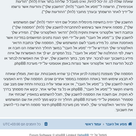
שאתה שולח לנו. זה יכול להיות, ואינו מוגבל ל: שליחה בתור אורח (להלן “הודעות
אנונימיות”), הרשמה ל־“מסע אל העבר” (להלן “החשבון שלך”) והודעות אשר נרשמו
על־ידיך לאחר הרשמתך ובעודך מחובר (להלן “ההודעות שלך”).
החשבון שלך יהיה בחשיפה מינימלית המכיל שם זיהוי ייחודי (להלן “שם המשתמש
שלך”), ססמה אישית אשר בשימוש להתחברות לחשבון שלך (להלן “הססמה שלך”)
וכתובת דואר אלקטרוני אישית וחוקית (להלן “הדואר האלקטרוני שלך”). המידע שלך
לחשבון שלך ב־“מסע אל העבר” מוגן על־ידי חוקי הגנת נתונים המיושמים במדינה אשר
מאחסנת אותנו. כל מידע מעבר לשם המשתמש שלך, הססמה שלך וכתובת הדואר
האלקטרוני שלך הנדרש על־ידי “מסע אל העבר” במשך תהליך ההרשמה הנו חובה או
רשות, לפי ההחלטה של “מסע אל העבר”. בכל המקרים, יש לך את האפשרות של איזה
מידע בחשבונך יוצג לציבור. יותך מכך, בתוך החשבון שלך, יש לך את האפשרות לבחור או
לבטל הודעות דואר אלקטרוני אשר נוצרות באופן אוטומטי על־ידי מערכת phpBB.
הססמה שלך מוצפנת (הצפנה לכיוון אחד) כך שהיא מאובטחת. עם זאת, מומלץ שאתה
לא תבצע שימוש חוזר באותה הססמה במספר אתרים שונים. הססמה שלך היא האמצעי
לגישה לחשבון שלך ב־“מסע אל העבר”, אז אנא שמור עליה בבטחה ותחת שום מצב שבו
מישהו הקשור ל־“מסע אל העבר”, phpBB או כל צד שלישי אחר, יבקש את ססמתך בדרך
לא חוקית. אם תשכח את הססמה לחשבון שלך, תוכל להשתמש במאפיין “שכחתי את
ססמתי” המסופק על־ידי מערכת phpBB. תהליך זה יבקש ממך להזין את שם המשתמש
שלך והדואר האלקטרוני שלך, לאחר מכן מערכת phpBB תיצור ססמה חדשה כדי להשיב
את חשבונך.
מסע אל העבר
עמוד ראשי
כל הזמנים הם
UTC+03:00
מופעל על ידי
phpBB
® Forum Software © phpBB Limited