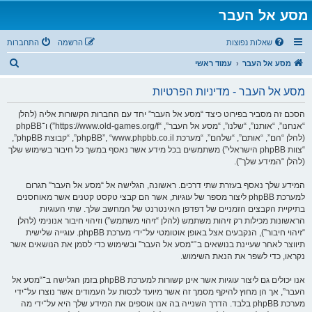
מסע אל העבר
שאלות נפוצות
הרשמה
התחברות
ח
מסע אל העבר
עמוד ראשי
י
מסע אל העבר - מדיניות הפרטיות
פ
ו
הסכם זה מסביר בפירוט כיצד “מסע אל העבר” יחד עם החברות הקשורות אליה (להלן
“אנחנו”, “אותנו”, “שלנו”, “מסע אל העבר”, “https://www.old-games.org/f”) ו־phpBB
ש
(להלן “הם”, “אותם”, “שלהם”, “מערכת phpBB”, “www.phpbb.co.il”, “קבוצת phpBB”,
“צוות phpBB הישראלי”) משתמשים בכל מידע אשר נאסף במשך כל חיבור בשימוש שלך
(להלן “המידע שלך”).
המידע שלך נאסף בעזרת שתי דרכים. ראשונה, הגלישה אל “מסע אל העבר” תגרום
למערכת phpBB ליצור מספר של עוגיות, אשר הם קבצי טקסט קטנים אשר מאוחסנים
בתיקיית הקבצים הזמניים של דפדפן האינטרנט של המחשב שלך. שתי העוגיות
הראשונות מכילות רק זיהות משתמש (להלן “זיהוי משתמש”) וזיהוי חיבור אנונימי (להלן
“זיהוי חיבור”), הנקבעים אצל באופן אוטומטי על־ידי מערכת phpBB. עוגייה שלישית
תיווצר לאחר שעיינת בנושאים ב־“מסע אל העבר” ובשימוש כדי לסמן את הנושאים אשר
נקראו, כדי לשפר את הנאת השימוש.
אנו יכולים גם ליצור עוגיות אשר אינן קשורות למערכת phpBB בזמן הגלישה ב־“מסע אל
העבר”, אך הן מחוץ להיקף מסמך זה אשר מיועד לכסות על העמודים אשר נוצרו על־ידי
מערכת phpBB בלבד. הדרך השנייה בה אנו אוספים את המידע שלך היא על־ידי מה